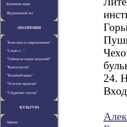
Лите
Книжная лавка
инст
Журнальный зал
Горь
ОБОЗРЕНИЯ
Пушк
"Классики и современники"
Чехо
"Слово о..."
"Тайная история творений"
буль
"Книга писем"
24. 
"Кошачий ящик"
"Золотые прииски"
Вход
"Сердитые стрелы"
КУЛЬТУРА
Алек
Афиша