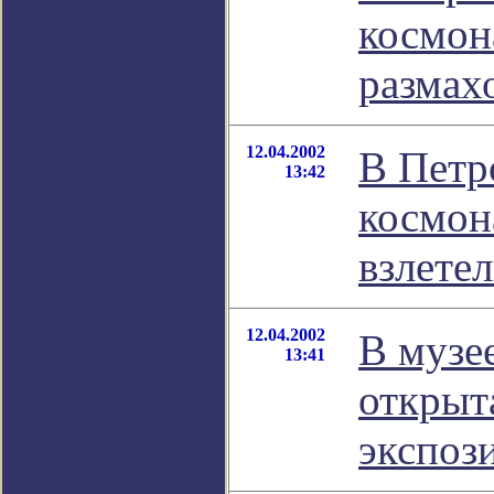
космон
размах
12.04.2002
В Петр
13:42
космон
взлете
12.04.2002
В музе
13:41
открыт
экспоз