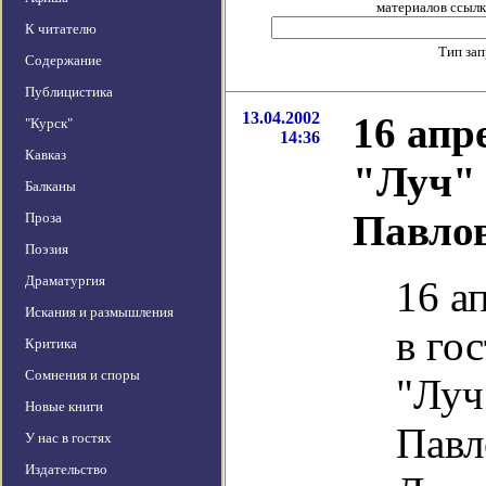
материалов ссылка
К читателю
Тип за
Содержание
Публицистика
13.04.2002
16 апр
"Курск"
14:36
Кавказ
"Луч" 
Балканы
Павло
Проза
Поэзия
Драматургия
16 а
Искания и размышления
в го
Критика
Сомнения и споры
"Луч
Новые книги
Павл
У нас в гостях
Издательство