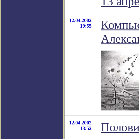
13 апр
12.04.2002
Компью
19:55
Алекса
12.04.2002
Полови
13:52