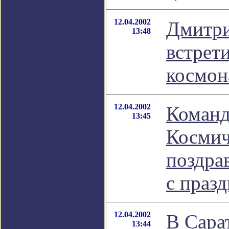
12.04.2002
Дмитри
13:48
встрети
космон
12.04.2002
Коман
13:45
Космич
поздра
с праз
12.04.2002
В Сара
13:44