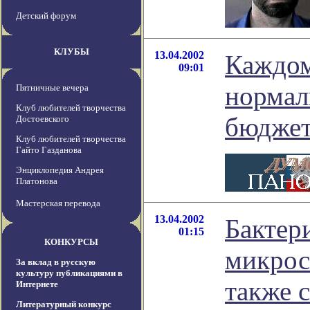
Детский форум
КЛУБЫ
13.04.2002
Каждом
09:01
нормал
Пятничные вечера
Клуб любителей творчества
бюдже
Достоевского
Клуб любителей творчества
Гайто Газданова
Энциклопедия Андрея
Платонова
Мастерская перевода
13.04.2002
Бактер
01:15
КОНКУРСЫ
микрос
За вклад в русскую
культуру публикациями в
также 
Интернете
Литературный конкурс