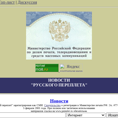
Топ-лист
|
Дискуссия
НОВОСТИ
"РУССКОГО ПЕРЕПЛЕТА"
Новости
й переплет" зарегистрирован как СМИ.
Свидетельство
о регистрации в Министерстве печати РФ: Эл. #77
5 февраля 2001 года. При полном или частичном использовании
материалов ссылка на www.pereplet.ru обязательна.