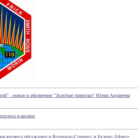
ой" - новое в обозрении "Золотые прииски" Юлия Андреева
отелось в космос
ия космоса обсуждают в Колорадо-Спрингс и Буэнос-Айресе