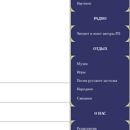
Научпоп
РАДИО
Читают и поют авторы РП
ОТДЫХ
Музеи
Игры
Песни русского застолья
Народное
Смешное
О НАС
Редколлегия