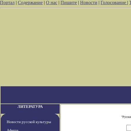
Портал
|
Содержание
|
О нас
|
Пишите
|
Новости
|
Голосование
|
ЛИТЕРАТУРА
"Русски
Новости русской культуры
Афиша