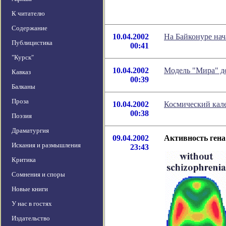
К читателю
Содержание
10.04.2002
На Байконуре нач
Публицистика
00:41
"Курск"
10.04.2002
Модель "Мира" д
Кавказ
00:39
Балканы
Проза
10.04.2002
Космический кале
00:38
Поэзия
Драматургия
09.04.2002
Активность гена
Искания и размышления
23:43
Критика
Сомнения и споры
Новые книги
У нас в гостях
Издательство