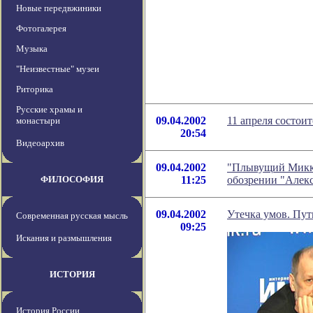
Новые передвжиники
Фотогалерея
Музыка
"Неизвестные" музеи
Риторика
Русские храмы и
09.04.2002
11 апреля состои
монастыри
20:54
Видеоархив
09.04.2002
"Плывущий Микки
ФИЛОСОФИЯ
11:25
обозрении "Алек
09.04.2002
Утечка умов. Пут
Современная русская мысль
09:25
Искания и размышления
ИСТОРИЯ
История России