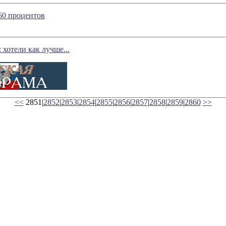
60 процентов
 хотели как лучше...
<<
2851|
2852
|
2853
|
2854
|
2855
|
2856
|
2857
|
2858
|
2859
|
2860
>>