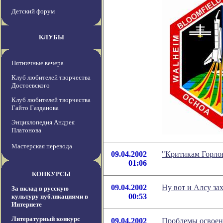
Детский форум
КЛУБЫ
Пятничные вечера
Клуб любителей творчества
Достоевского
Клуб любителей творчества
Гайто Газданова
Энциклопедия Андрея
Платонова
Мастерская перевода
09.04.2002
"Критикам Горлов
01:06
КОНКУРСЫ
09.04.2002
Ну вот и Алсу зах
За вклад в русскую
00:53
культуру публикациями в
Интернете
Литературный конкурс
09.04.2002
Проблемы освоен