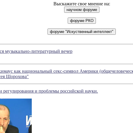
Выскажите свое мнение на:
тся музыкально-литературный вечер
маус как национальный секс-символ Америки (общечеловечески
сея Шорохова"
и регулирования и проблемы российской науки.