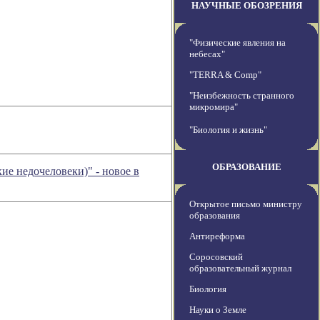
НАУЧНЫЕ ОБОЗРЕНИЯ
"Физические явления на
небесах"
"TERRA & Comp"
"Неизбежность странного
микромира"
"Биология и жизнь"
ОБРАЗОВАНИЕ
е недочеловеки)" - новое в
Открытое письмо министру
образования
Антиреформа
Соросовский
образовательный журнал
Биология
Науки о Земле