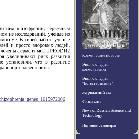
звитием шизофрении, серьезным
ном из исследований, ученые из
омосоме. В своей работе ученые
лей и просто здоровых людей.
влечены фермент мозга
PRODH
2
Космические новости
ря увеличивают риск развития
е установили, что в развитие
Энциклопедия
ранспорте холестерина.
космонавтика
Энциклопедия
"Естествознание"
Журнальный зал
schizophrenia_genes_1015972006
Физматлит
News of Russian Science and
Technology
Научные семинары