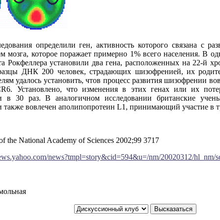
едования определили ген, активность которого связана с ра
ем мозга, которое поражает примерно 1% всего населения. В од
та Рокфеллера установили два гена, расположенных на 22-й хр
разцы ДНК 200 человек, страдающих шизофренией, их родите
лям удалось установить, что
в процесс развития шизофрении во
CR
6. Установлено, что изменения в этих генах или их поте
 в 30 раз. В аналогичном исследовании британские учены
 также вовлечен аполипопротеин
L
1, принимающий участие в т
of the National Academy of Sciences 2002;99 3717
y.news.yahoo.com/news?tmpl=story&cid=594&u=/nm/20020312/hl_nm/
мольная