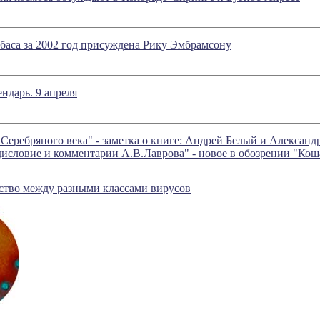
баса за 2002 год присуждена Рику Эмбрамсону
ндарь. 9 апреля
еребряного века" - заметка о книге: Андрей Белый и Александр
исловие и комментарии А.В.Лаврова" - новое в обозрении "Ко
ство между разными классами вирусов