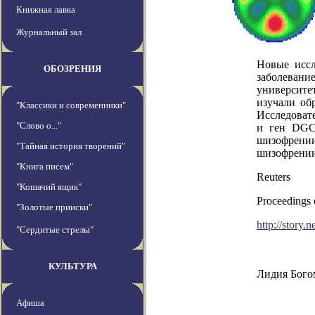
Книжная лавка
Журнальный зал
Новые иссл
ОБОЗРЕНИЯ
заболевани
университе
изучали об
"Классики и современники"
Исследовате
"Слово о..."
и ген
DG
шизофрении
"Тайная история творений"
шизофрении
"Книга писем"
Reuters
"Кошачий ящик"
Proceedings 
"Золотые прииски"
http://stor
"Сердитые стрелы"
КУЛЬТУРА
Лидия Бого
Афиша