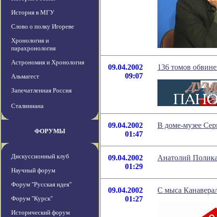
История в МГУ
Слово о полку Игореве
Хронология и
парахронология
Астрономия и Хронология
09.04.2002
136 томов обвин
09:07
Альмагест
Запечатленная Россия
Сталиниана
09.04.2002
В доме-музее Сер
ФОРУМЫ
01:47
Дискуссионный клуб
09.04.2002
Анатолий Полика
01:29
Научный форум
Форум "Русская идея"
09.04.2002
С мыса Канаверал
Форум "Курск"
01:27
Исторический форум