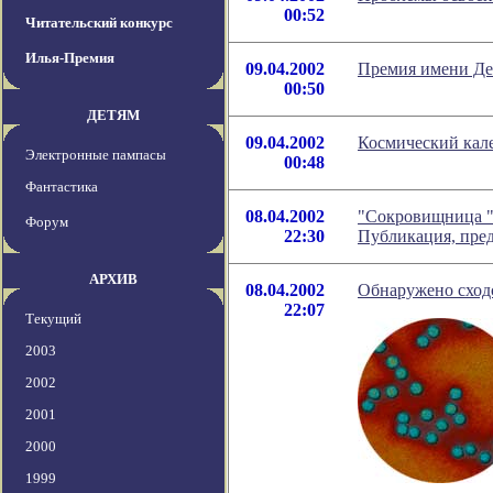
00:52
Читательский конкурс
Илья-Премия
09.04.2002
Премия имени Де
00:50
ДЕТЯМ
09.04.2002
Космический кале
Электронные пампасы
00:48
Фантастика
08.04.2002
"Сокровищница "С
Форум
22:30
Публикация, пред
АРХИВ
08.04.2002
Обнаружено сход
22:07
Текущий
2003
2002
2001
2000
1999