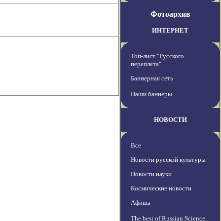
Фотоархив
ИНТЕРНЕТ
Топ-лист "Русского
переплета"
Баннерная сеть
Наши баннеры
НОВОСТИ
Все
Новости русской культуры
Новости науки
Космические новости
Афиша
The best of Russian Science