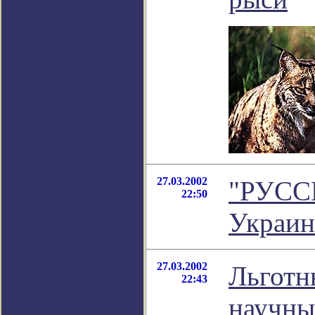
27.03.2002
"РУСС
22:50
Украин
27.03.2002
Льготн
22:43
научны