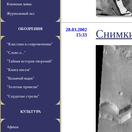
Книжная лавка
Журнальный зал
ОБОЗРЕНИЯ
28.03.2002
Снимки
15:33
"Классики и современники"
"Слово о..."
"Тайная история творений"
"Книга писем"
"Кошачий ящик"
"Золотые прииски"
"Сердитые стрелы"
КУЛЬТУРА
Афиша