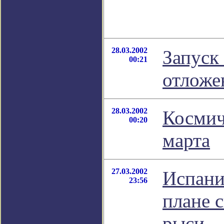
28.03.2002
Запуск
00:21
отложе
28.03.2002
Космич
00:20
марта
27.03.2002
Испани
23:56
плане 
рыси