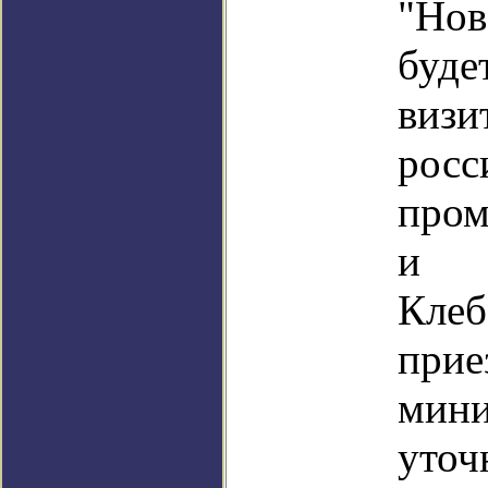
"Но
буде
виз
рос
про
и т
Клеб
при
мин
уточ