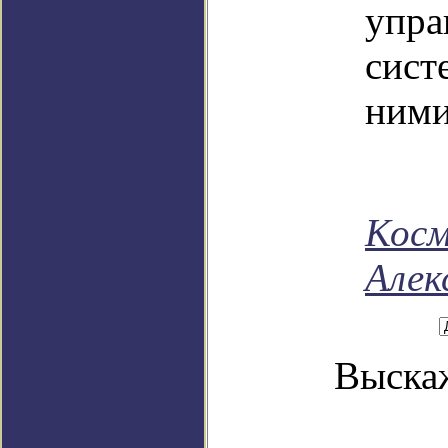
упра
сис
ними
Косм
Алек
Выскаж