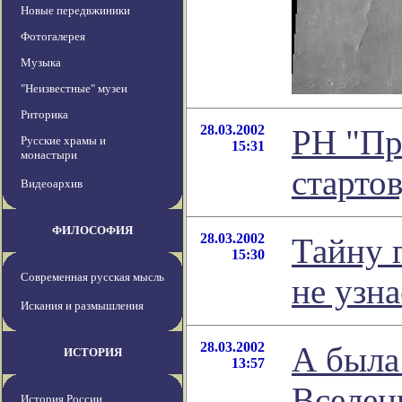
Новые передвжиники
Фотогалерея
Музыка
"Неизвестные" музеи
Риторика
28.03.2002
РН "Пр
Русские храмы и
15:31
монастыри
старто
Видеоархив
ФИЛОСОФИЯ
28.03.2002
Тайну 
15:30
Современная русская мысль
не узн
Искания и размышления
28.03.2002
А была
ИСТОРИЯ
13:57
Вселен
История России