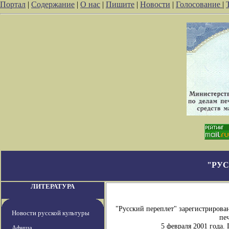
Портал
|
Содержание
|
О нас
|
Пишите
|
Новости
|
Голосование
|
"РУС
ЛИТЕРАТУРА
"Русский переплет" зарегистриров
Новости русской культуры
печ
5 февраля 2001 года
Афиша