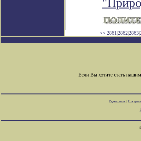
"Приро
<<
2861
|
2862
|
2863
|
Если Вы хотите стать наши
Редколлегия
|
О журнал
©