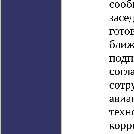
соо
засе
го
бл
под
со
сотр
авиа
тех
кор