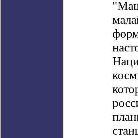
"Ма
мала
фо
на
Наци
косм
кот
рос
пла
ст