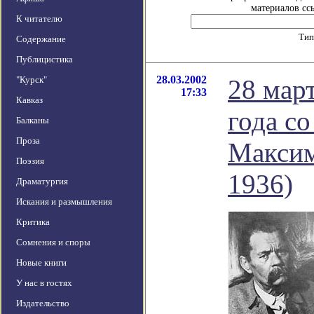
материалов ссы
К читателю
Тип
Содержание
Публицистика
28.03.2002
"Курск"
28 мар
17:33
Кавказ
года с
Балканы
Проза
Максим
Поэзия
1936)
Драматургия
Искания и размышления
Критика
Сомнения и споры
Новые книги
У нас в гостях
Издательство