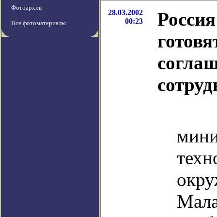
Фотоархив
28.03.2002
Россия
00:23
Все фотоматериалы
готовя
соглаш
сотруд
За
ми
тех
окр
Мала