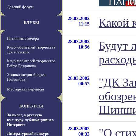
Детский форум
28.03.2002
Какой 
КЛУБЫ
11:15
Пятничные вечера
28.03.2002
Будут 
10:56
Клуб любителей творчества
Достоевского
расход
Клуб любителей творчества
Гайто Газданова
Энциклопедия Андрея
28.03.2002
"ДК Зав
Платонова
00:52
Мастерская перевода
обозре
Шинши
КОНКУРСЫ
За вклад в русскую
культуру публикациями в
Интернете
28.03.2002
"О сти
Литературный конкурс
00:33