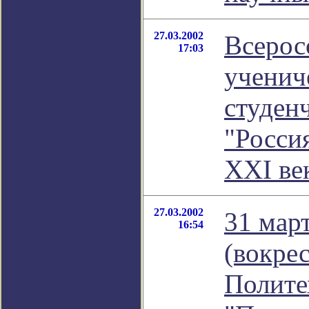
27.03.2002
Всерос
17:03
ученич
студен
"Россия
XXI ве
27.03.2002
31 март
16:54
(вокрес
Полите