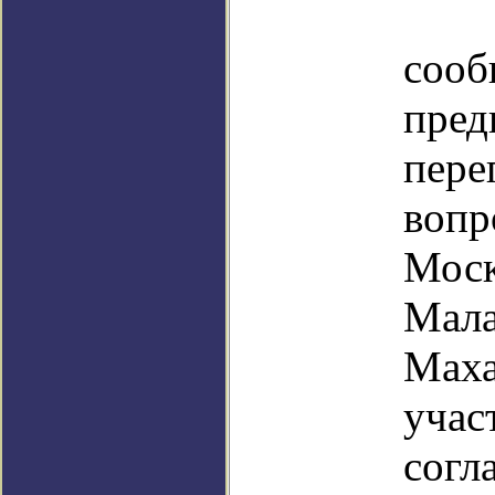
За
со
пред
пер
вопр
Моск
Ма
Мах
уча
сог