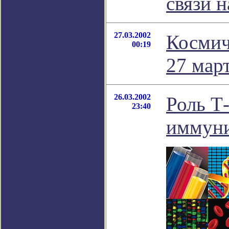
связи н
27.03.2002
Космич
00:19
27 мар
26.03.2002
Роль Т-
23:40
иммуни