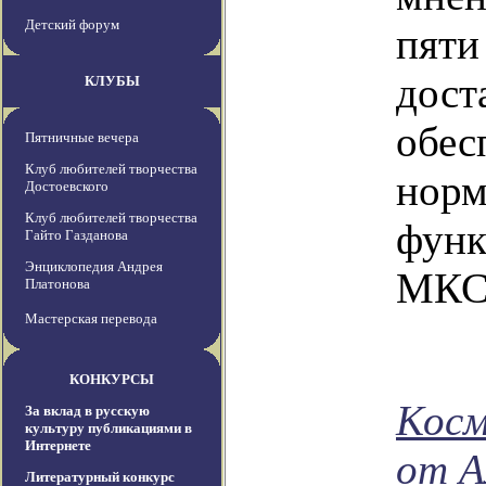
Детский форум
пяти
до
КЛУБЫ
обес
Пятничные вечера
Клуб любителей творчества
норм
Достоевского
Клуб любителей творчества
функ
Гайто Газданова
Энциклопедия Андрея
МКС
Платонова
Мастерская перевода
КОНКУРСЫ
Косм
За вклад в русскую
культуру публикациями в
Интернете
от А
Литературный конкурс