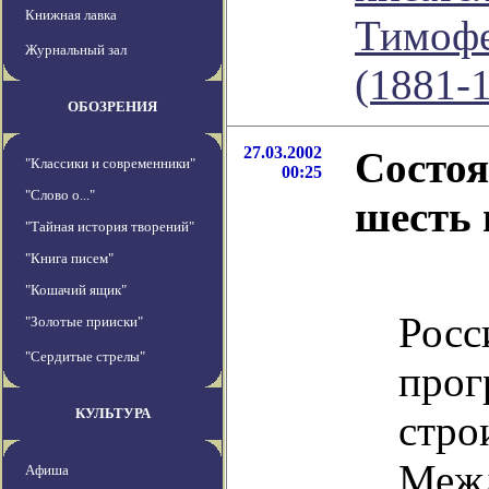
Книжная лавка
Тимофе
Журнальный зал
(1881-
ОБОЗРЕНИЯ
27.03.2002
Состоя
"Классики и современники"
00:25
"Слово о..."
шесть 
"Тайная история творений"
"Книга писем"
В 
"Кошачий ящик"
Рос
"Золотые прииски"
"Сердитые стрелы"
прог
КУЛЬТУРА
стро
Меж
Афиша