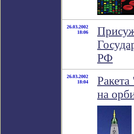
26.03.2002
Прису
18:06
Госуда
РФ
26.03.2002
Ракета
18:04
на орб