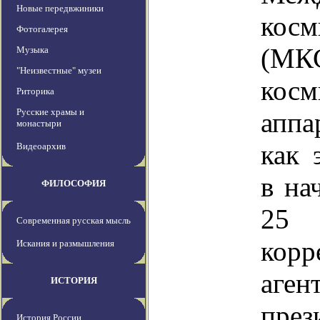
Новые передвжиники
косм
Фотогалерея
(М
Музыка
"Неизвестные" музеи
косм
Риторика
Русские храмы и
аппа
монастыри
как 
Видеоархив
в на
ФИЛОСОФИЯ
25 
Современная русская мысль
корр
Искания и размышления
аген
ИСТОРИЯ
пр
История России