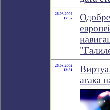
26.03.2002
Одобре
17:57
европе
навига
"Галил
26.03.2002
Виртуа
13:31
атака н