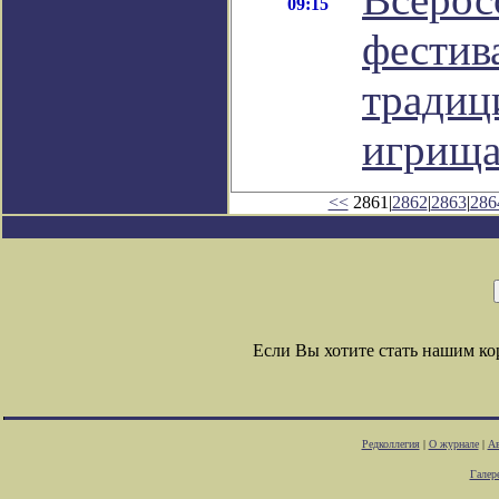
09:15
фестив
традиц
игрища
<<
2861|
2862
|
2863
|
286
Если Вы хотите стать нашим к
Редколлегия
|
О журнале
|
Ав
Галер