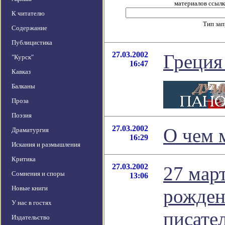
материалов ссылка
К читателю
Тип за
Содержание
Публицистика
27.03.2002
Греция 
"Курск"
16:47
Кавказ
Балканы
Проза
Поэзия
27.03.2002
О чем 
Драматургия
16:29
Искания и размышления
Критика
27.03.2002
27 март
Сомнения и споры
13:06
Новые книги
рожден
У нас в гостях
писате
Издательство