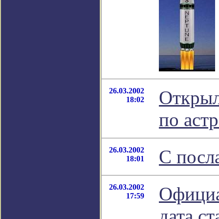
26.03.2002
Открыл
18:02
по аст
26.03.2002
С посл
18:01
26.03.2002
Официа
17:59
дата ст