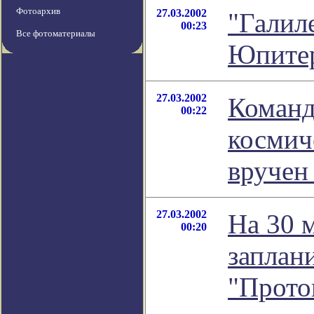
Фотоархив
27.03.2002
"Галиле
00:23
Все фотоматериалы
Юпите
27.03.2002
Коман
00:22
космич
вручен
27.03.2002
На 30 
00:20
заплан
"Прото