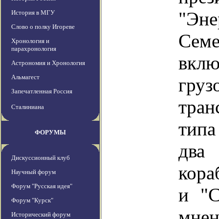
"Э
История в МГУ
Слово о полку Игореве
Сем
Хронология и
парахронология
вклю
Астрономия и Хронология
Альмагест
груз
Запечатленная Россия
тран
Сталиниана
типа
ФОРУМЫ
два
Дискуссионный клуб
кора
Научный форум
Форум "Русская идея"
и "
Форум "Курск"
мне
Исторический форум