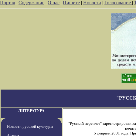
Портал
|
Содержание
|
О нас
|
Пишите
|
Новости
|
Голосование
|
"РУССК
ЛИТЕРАТУРА
"Русский переплет" зарегистрирован 
Новости русской культуры
печати
5 февраля 2001 года. П
Афиша