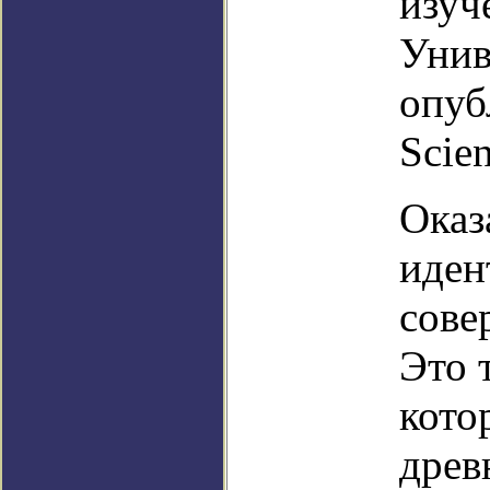
изуч
Унив
опуб
Scien
Оказ
иден
сове
Это 
кото
древ