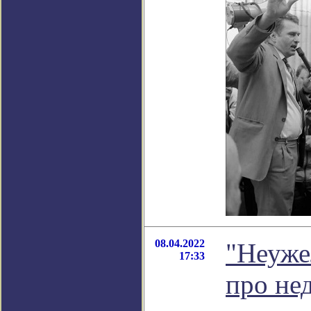
08.04.2022
"Неуже
17:33
про не