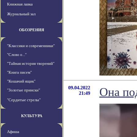
Книжная лавка
Журнальный зал
ОБОЗРЕНИЯ
"Классики и современники"
"Слово о..."
"Тайная история творений"
"Книга писем"
"Кошачий ящик"
09.04.2022
Она по
"Золотые прииски"
21:49
"Сердитые стрелы"
КУЛЬТУРА
Афиша