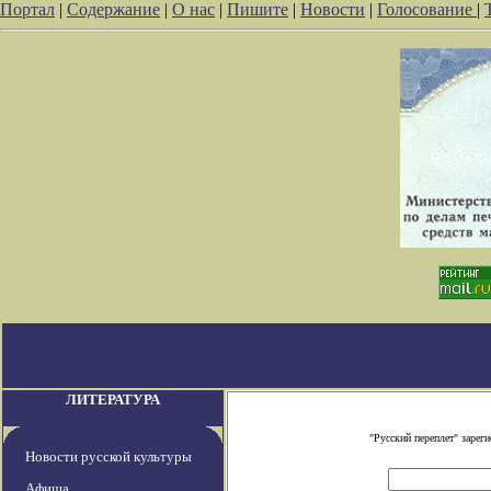
Портал
|
Содержание
|
О нас
|
Пишите
|
Новости
|
Голосование
|
ЛИТЕРАТУРА
"Русский переплет" заре
Новости русской культуры
Афиша