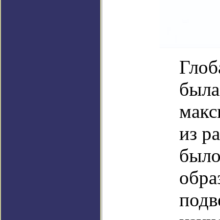
Глоб
была
макс
из р
было
обра
подв