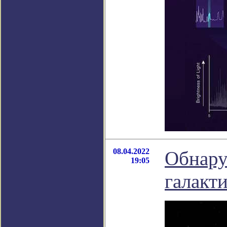
08.04.2022
Обнару
19:05
галакт