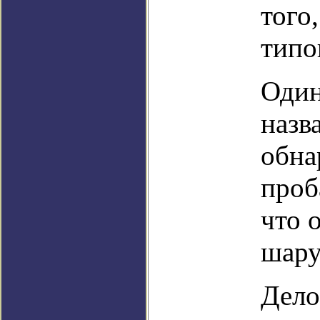
того
типо
Один
назва
обна
проб
что 
шару
Дело