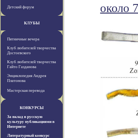
около 7
Детский форум
КЛУБЫ
Пятничные вечера
Клуб любителей творчества
Достоевского
Клуб любителей творчества
Гайто Газданова
Энциклопедия Андрея
Платонова
Мастерская перевода
КОНКУРСЫ
За вклад в русскую
культуру публикациями в
Интернете
Литературный конкурс