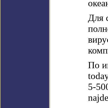
океа
Для 
полн
виру
комп
По и
toda
5-50
najd