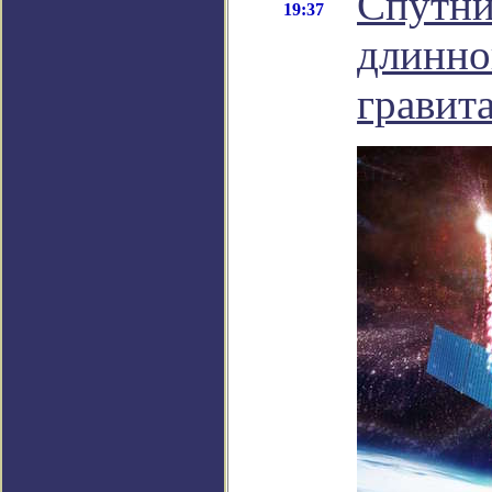
Спутни
19:37
длинно
гравит