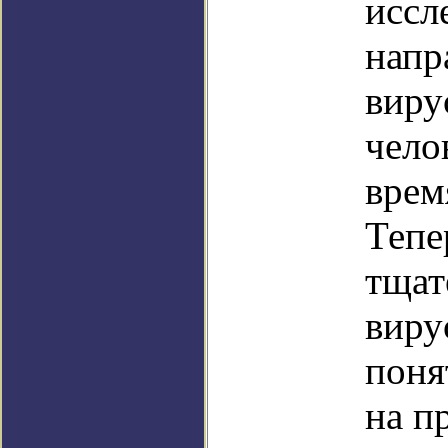
иссл
напр
виру
чело
врем
Тепе
тщат
виру
поня
на п