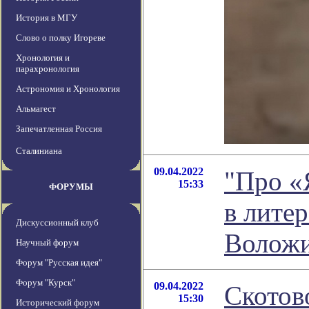
История в МГУ
Слово о полку Игореве
Хронология и
парахронология
Астрономия и Хронология
Альмагест
Запечатленная Россия
Сталиниана
09.04.2022
"Про «
15:33
ФОРУМЫ
в лите
Дискуссионный клуб
Волож
Научный форум
Форум "Русская идея"
Форум "Курск"
09.04.2022
Скотов
15:30
Исторический форум