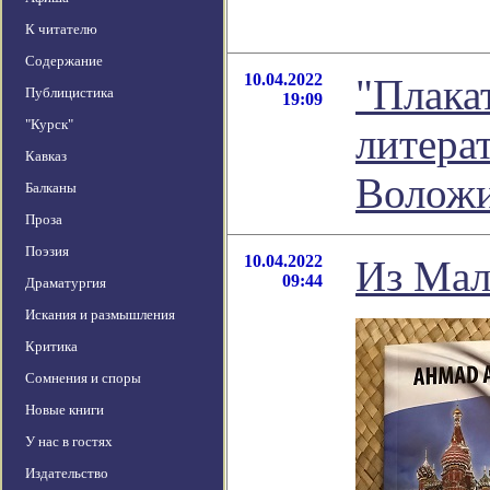
К читателю
Содержание
10.04.2022
"Плакат
Публицистика
19:09
"Курск"
литера
Кавказ
Волож
Балканы
Проза
Поэзия
10.04.2022
Из Мал
09:44
Драматургия
Искания и размышления
Критика
Сомнения и споры
Новые книги
У нас в гостях
Издательство