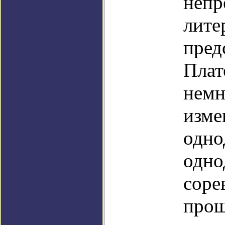
непр
лите
пред
Плат
немн
изме
одно
одно
соре
прош