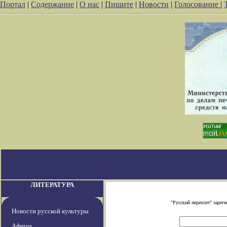
Портал
|
Содержание
|
О нас
|
Пишите
|
Новости
|
Голосование
|
ЛИТЕРАТУРА
"Русский переплет" заре
Новости русской культуры
Афиша