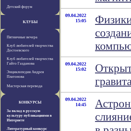
Детский форум
09.04.2022
Физики
15:05
КЛУБЫ
создан
Пятничные вечера
компью
Клуб любителей творчества
Достоевского
Клуб любителей творчества
Гайто Газданова
09.04.2022
Открыт
15:02
Энциклопедия Андрея
Платонова
гравит
Мастерская перевода
09.04.2022
Астрон
КОНКУРСЫ
14:45
За вклад в русскую
слияни
культуру публикациями в
Интернете
в разн
Литературный конкурс