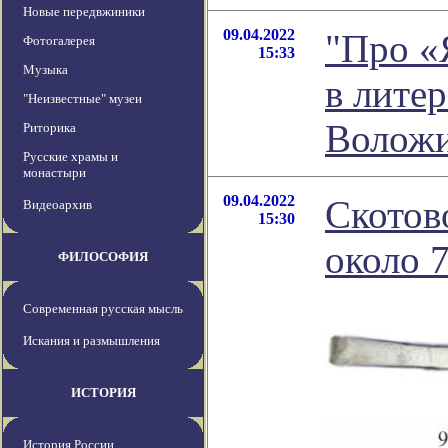
Новые передвжиники
09.04.2022
"Про «
Фотогалерея
15:33
Музыка
в лите
"Неизвестные" музеи
Волож
Риторика
Русские храмы и
монастыри
09.04.2022
Скотов
Видеоархив
15:30
около 7
ФИЛОСОФИЯ
Современная русская мысль
Искания и размышления
ИСТОРИЯ
История России