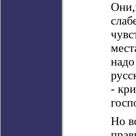
Они,
слаб
чувс
мест
надо
русс
- кр
госп
Но в
прав