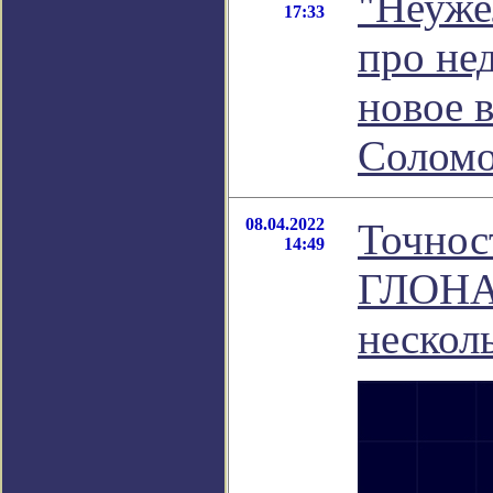
"Неуже
17:33
про не
новое 
Соломо
08.04.2022
Точнос
14:49
ГЛОНАС
нескол