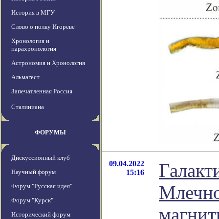
История в МГУ
Слово о полку Игореве
Хронология и
парахронология
Астрономия и Хронология
Альмагест
Запечатленная Россия
Сталиниана
ФОРУМЫ
Дискуссионный клуб
09.04.2022
Галакт
Научный форум
15:16
Млечно
Форум "Русская идея"
Форум "Курск"
магнит
Исторический форум