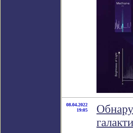
08.04.2022
Обнару
19:05
галакт