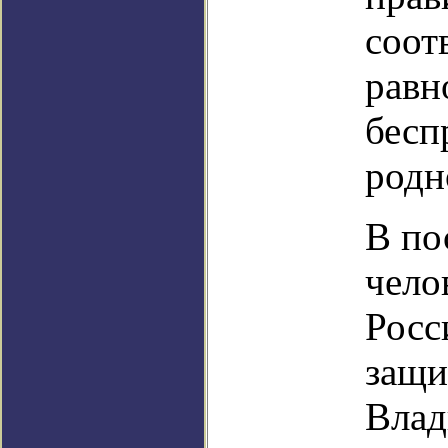
соот
равн
бесп
родн
В по
чело
Росс
защи
Влад