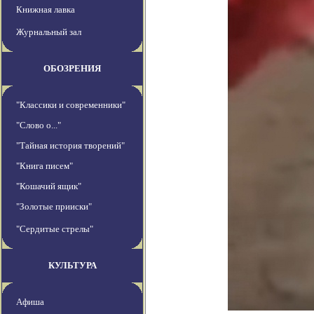
Книжная лавка
Журнальный зал
ОБОЗРЕНИЯ
"Классики и современники"
"Слово о..."
"Тайная история творений"
"Книга писем"
"Кошачий ящик"
"Золотые прииски"
"Сердитые стрелы"
КУЛЬТУРА
Афиша