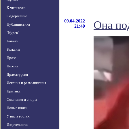
К читателю
Содержание
09.04.2022
Она по
Публицистика
21:49
"Курск"
Кавказ
Балканы
Проза
Поэзия
Драматургия
Искания и размышления
Критика
Сомнения и споры
Новые книги
У нас в гостях
Издательство