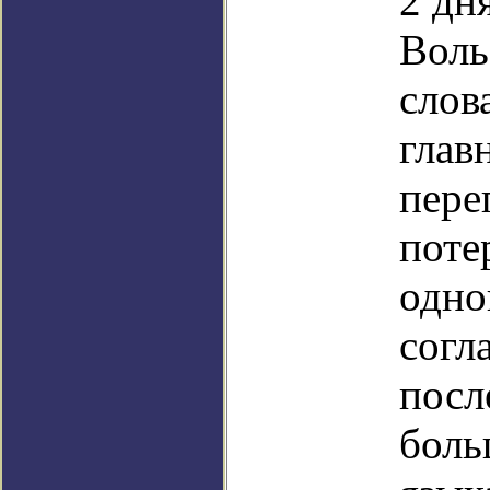
2 дн
Воль
слов
глав
пере
поте
одно
согл
посл
боль