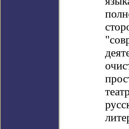
язык
полн
стор
"сов
деят
очис
прос
теат
русс
лите