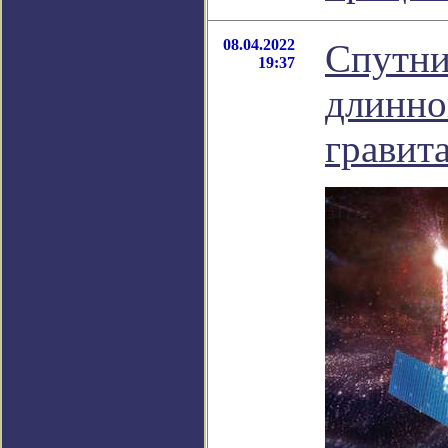
08.04.2022
Спутни
19:37
длинно
гравит