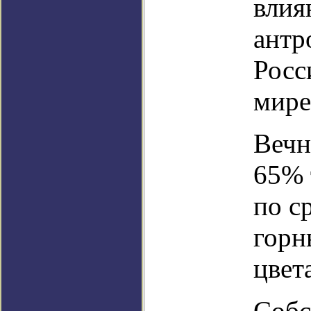
влия
антр
Росс
мире
Вечн
65% 
по с
горн
цвет
Собс