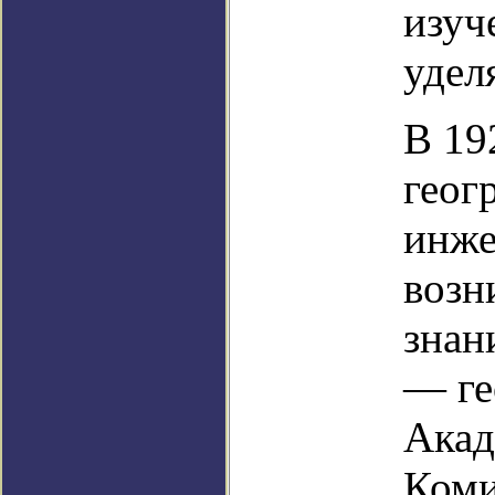
изуч
удел
В 19
геог
инже
возн
знан
— ге
Акад
Коми