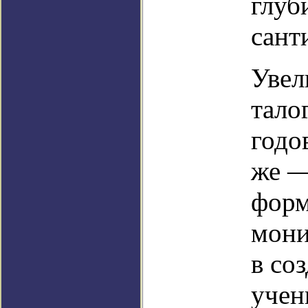
глуб
сант
Увел
тало
годо
же —
форм
мони
в со
учен