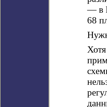
— в 
68 п
Нужн
Хотя
прим
схем
нель
регу
данн