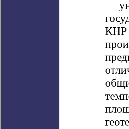
— ун
госу
КНР 
прои
пред
отли
общи
темп
площ
геот