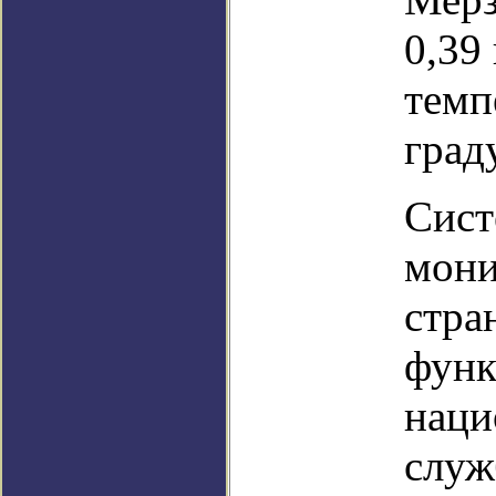
0,39
темп
граду
Сист
мони
стра
функ
наци
служ