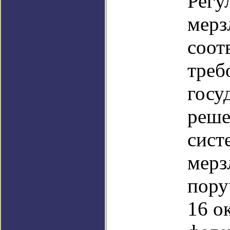
Регу
мерз
соот
треб
госу
реше
сист
мерз
пору
16 о