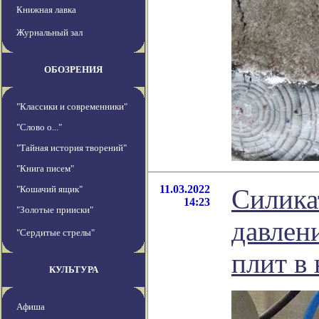
Книжная лавка
Журнальный зал
ОБОЗРЕНИЯ
"Классики и современники"
"Слово о..."
"Тайная история творений"
"Книга писем"
11.03.2022
"Кошачий ящик"
Силика
14:23
"Золотые прииски"
давлен
"Сердитые стрелы"
плит в
КУЛЬТУРА
Афиша