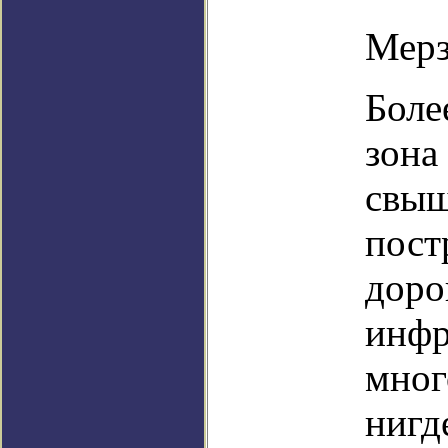
Мерз
Боле
зона
свыш
пост
доро
инфр
мног
нигд