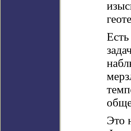
изыс
геот
Есть
зада
набл
мерз
темп
обще
Это 