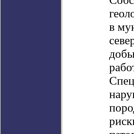
геол
в му
севе
добы
рабо
Спец
нару
поро
риск