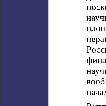
поск
науч
площ
нера
Росс
фина
науч
вооб
нача