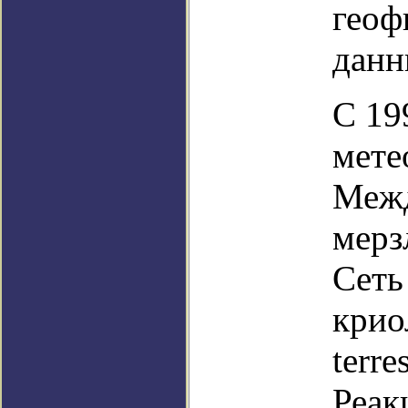
геоф
данн
С 19
мете
Межд
мерз
Сеть
крио
terre
Реак