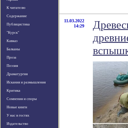
К читателю
Содержание
11.03.2022
Древес
Публицистика
14:29
"Курск"
древни
Кавказ
вспыш
Балканы
Проза
Поэзия
Драматургия
Искания и размышления
Критика
Сомнения и споры
Новые книги
У нас в гостях
Издательство