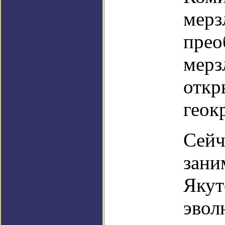
мерз
прео
мерз
откр
геок
Сейч
зани
Якут
эвол