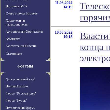
11.03.2022
Телеск
История в МГУ
14:19
Слово о полку Игореве
горячи
Хронология и
парахронология
Астрономия и Хронология
10.03.2022
Власти
19:13
Альмагест
конца 
Запечатленная Россия
Сталиниана
электр
ФОРУМЫ
Дискуссионный клуб
Научный форум
Форум "Русская идея"
Форум "Курск"
Исторический форум