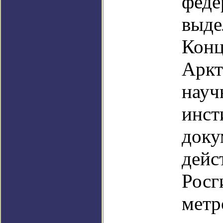
феде
выде
Конц
Аркт
науч
инст
доку
дейс
Росг
метр