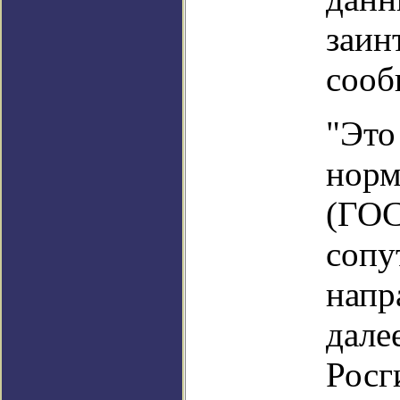
заин
сооб
"Это
норм
(ГОС
соп
напр
дал
Росг