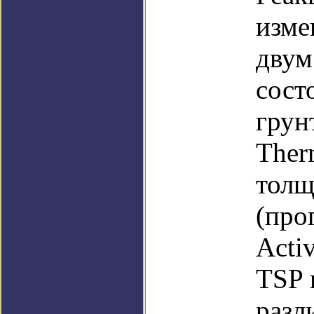
изме
двум
сост
грун
Therm
толщ
(про
Acti
TSP 
разл