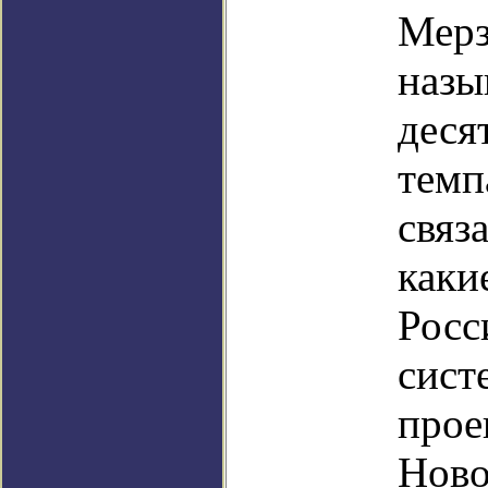
Мерз
назы
деся
темп
связ
каки
Росс
сист
прое
Ново