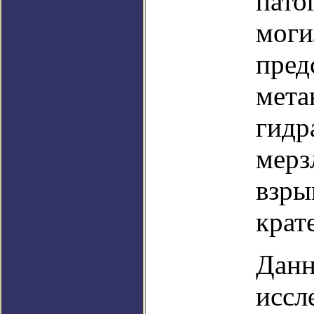
пато
моги
пред
мета
гидр
мерз
взры
крат
Данн
иссл