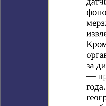
датч
фоно
мерз
извл
Кром
орга
за д
— пр
года
геог