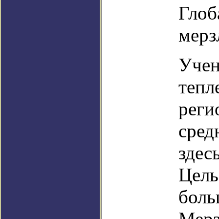
Глоб
мерз
Учен
тепл
реги
сред
здес
Цель
боль
Мерз