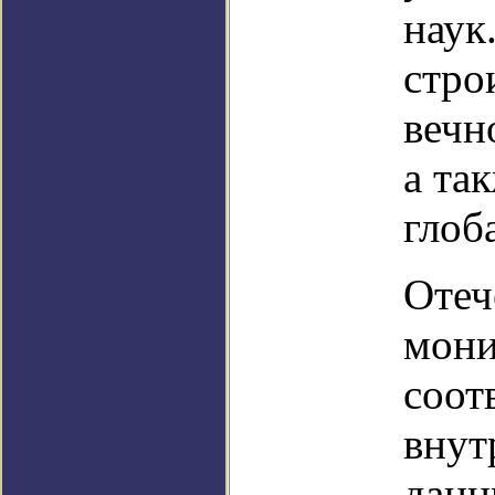
наук
стро
вечн
а та
глоб
Отеч
мони
соот
внут
данн