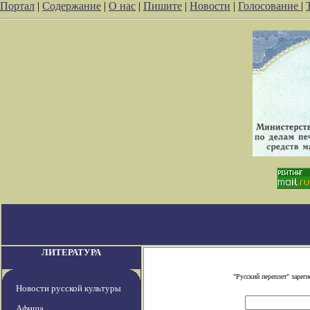
Портал
|
Содержание
|
О нас
|
Пишите
|
Новости
|
Голосование
|
ЛИТЕРАТУРА
"Русский переплет" заре
Новости русской культуры
Афиша