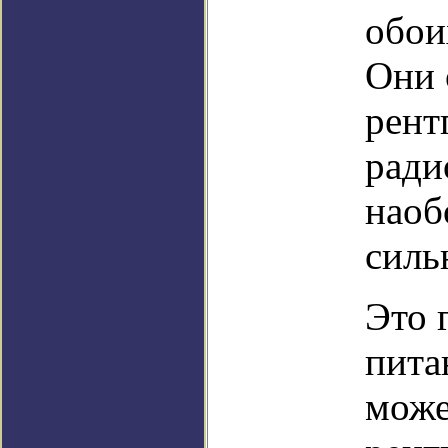
обои
Они 
рент
ради
наоб
силь
Это 
пита
може