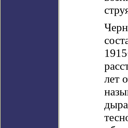
стру
Черн
сост
1915
расс
лет 
назы
дыра
тесн