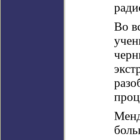
ради
Во в
учен
черн
экст
разо
проц
Менд
боль