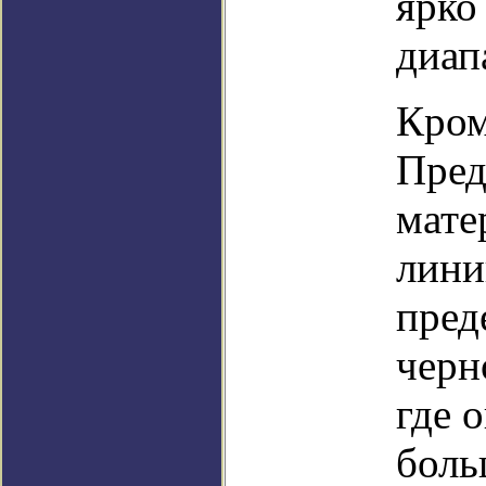
ярко
диап
Кром
Пред
мате
лини
пред
черн
где 
боль