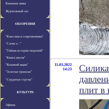
Книжная лавка
Журнальный зал
ОБОЗРЕНИЯ
"Классики и современники"
"Слово о..."
"Тайная история творений"
"Книга писем"
11.03.2022
"Кошачий ящик"
Силика
14:23
"Золотые прииски"
давлен
"Сердитые стрелы"
плит в
КУЛЬТУРА
Афиша