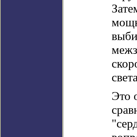
Зате
мощн
выби
межз
скор
свет
Это 
срав
"сер