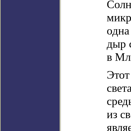
Солн
микр
одна
дыр 
в Мл
Этот
свет
сред
из с
явля