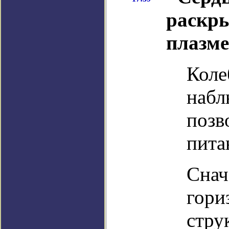
раскры
плазме
Коле
набл
позв
пита
Снач
гори
стру