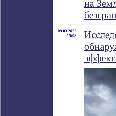
на Зем
безгра
09.03.2022
Исслед
15:08
обнару
эффек