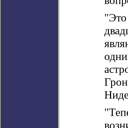
вопр
"Это
двад
явля
одни
астр
Грон
Ниде
"Теп
возн