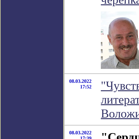
08.03.2022
"Чувст
17:52
литера
Волож
08.03.2022
"Серд
17:39