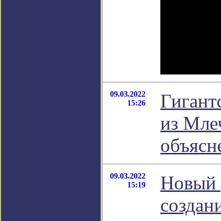
09.03.2022
Гигант
15:26
из Мле
объясн
09.03.2022
Новый 
15:19
создан