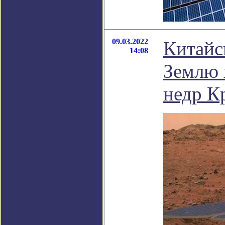
09.03.2022
Китайс
14:08
Землю 
недр К