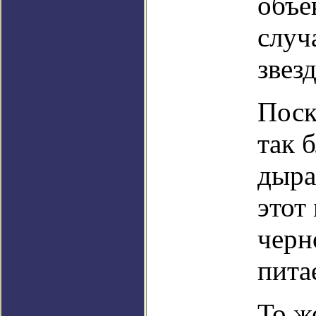
объе
случ
звезд
Поск
так 
дыра
этот
черн
питае
То ж