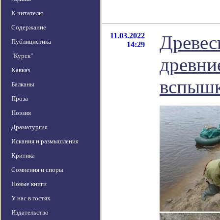
К читателю
Содержание
11.03.2022
Древес
Публицистика
14:29
"Курск"
древни
Кавказ
вспыш
Балканы
Проза
Поэзия
Драматургия
Искания и размышления
Критика
Сомнения и споры
Новые книги
У нас в гостях
Издательство