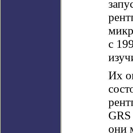
запу
рент
микр
с 19
изуч
Их о
сост
рент
GRS 
они 