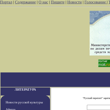
Портал
|
Содержание
|
О нас
|
Пишите
|
Новости
|
Голосование
|
ЛИТЕРАТУРА
"Русский переплет" заре
Новости русской культуры
Афиша