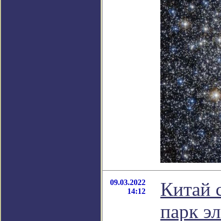
09.03.2022
Китай 
14:12
парк э