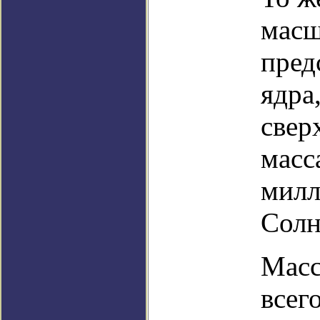
масш
пред
ядра
свер
масс
милл
Солн
Масс
всег