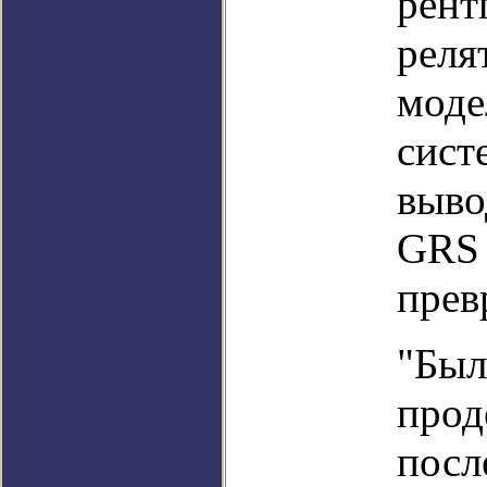
рент
реля
моде
сист
выво
GRS 
прев
"Был
прод
посл