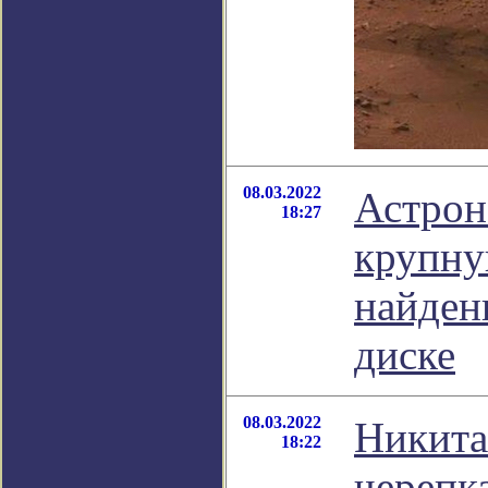
08.03.2022
Астрон
18:27
крупну
найден
диске
08.03.2022
Никита
18:22
черепк