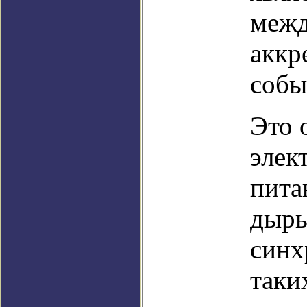
межд
аккр
собы
Это 
элек
пита
дыры
синх
таки