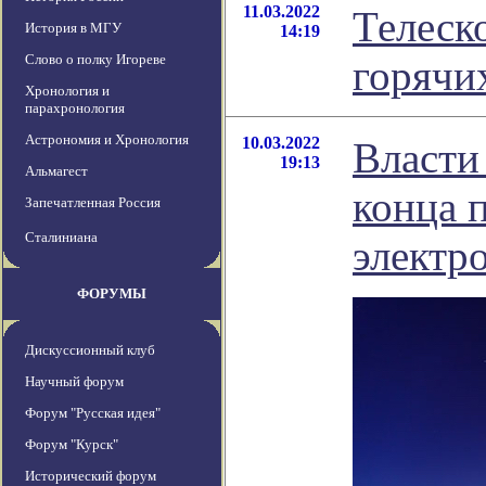
11.03.2022
Телеск
История в МГУ
14:19
Слово о полку Игореве
горячи
Хронология и
парахронология
Астрономия и Хронология
10.03.2022
Власти
19:13
Альмагест
конца 
Запечатленная Россия
Сталиниана
электр
ФОРУМЫ
Дискуссионный клуб
Научный форум
Форум "Русская идея"
Форум "Курск"
Исторический форум