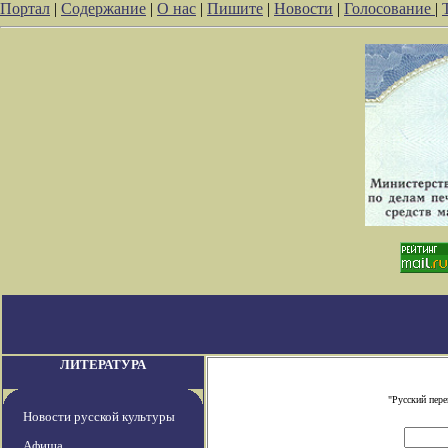
Портал
|
Содержание
|
О нас
|
Пишите
|
Новости
|
Голосование
|
ЛИТЕРАТУРА
"Русский пер
Новости русской культуры
Афиша