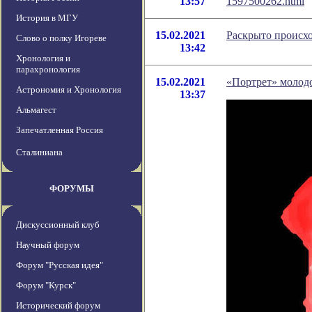
13:57
1597500262.html
История в МГУ
15.02.2021
Раскрыто происх
Слово о полку Игореве
13:42
Хронология и
парахронология
15.02.2021
«Портрет» молодо
Астрономия и Хронология
13:37
Альмагест
Запечатленная Россия
Сталиниана
ФОРУМЫ
Дискуссионный клуб
Научный форум
Форум "Русская идея"
Форум "Курск"
Исторический форум