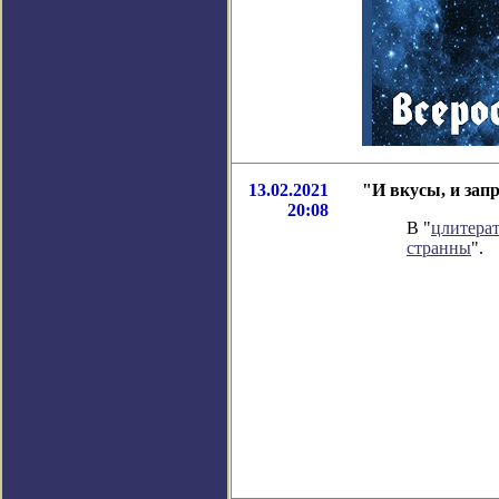
13.02.2021
"И вкусы, и зап
20:08
В "
цлитера
странны
".