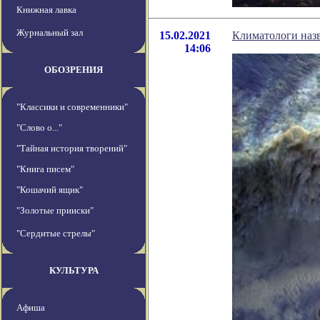
Книжная лавка
Журнальный зал
15.02.2021
Климатологи назв
14:06
ОБОЗРЕНИЯ
"Классики и современники"
"Слово о..."
"Тайная история творений"
"Книга писем"
"Кошачий ящик"
"Золотые прииски"
"Сердитые стрелы"
КУЛЬТУРА
Афиша