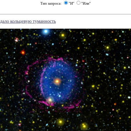
Тип запроса:
"И"
"Или"
здало кольцевую туманность