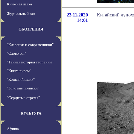
Книжная лавка
Журнальный зал
23.11.2020
Китайский лунохо
14:01
ОБОЗРЕНИЯ
"Классики и современники"
"Слово о..."
"Тайная история творений"
"Книга писем"
"Кошачий ящик"
"Золотые прииски"
"Сердитые стрелы"
КУЛЬТУРА
Афиша