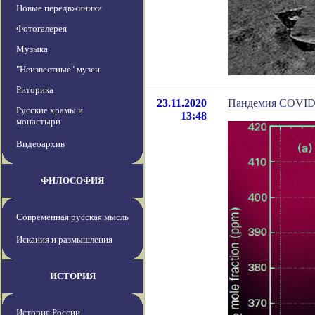
Новые передвжиники
Фотогалерея
Музыка
"Неизвестные" музеи
Риторика
23.11.2020
Пандемия COVID-
Русские храмы и
13:48
монастыри
Видеоархив
ФИЛОСОФИЯ
Современная русская мысль
Искания и размышления
ИСТОРИЯ
История России