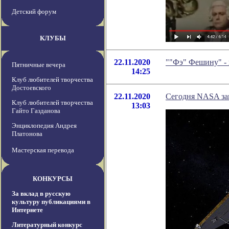
Детский форум
КЛУБЫ
22.11.2020
""Фэ" Фешину" -
Пятничные вечера
14:25
Клуб любителей творчества
Достоевского
22.11.2020
Сегодня NASA зап
Клуб любителей творчества
13:03
Гайто Газданова
Энциклопедия Андрея
Платонова
Мастерская перевода
КОНКУРСЫ
За вклад в русскую
культуру публикациями в
Интернете
Литературный конкурс