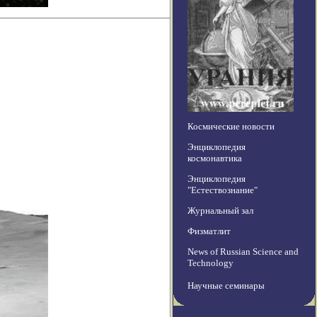
Космические новости
Энциклопедия
космонавтика
Энциклопедия
"Естествознание"
Журнальный зал
Физматлит
News of Russian Science and
Technology
Научные семинары