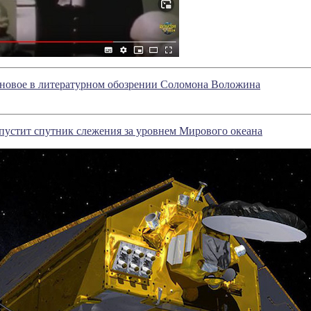
 новое в литературном обозрении Соломона Воложина
устит спутник слежения за уровнем Мирового океана