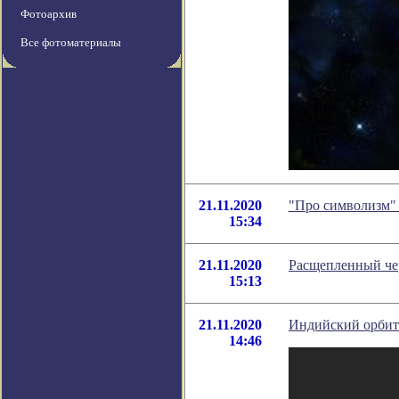
Фотоархив
Все фотоматериалы
21.11.2020
"Про символизм" 
15:34
21.11.2020
Расщепленный че
15:13
21.11.2020
Индийский орбита
14:46