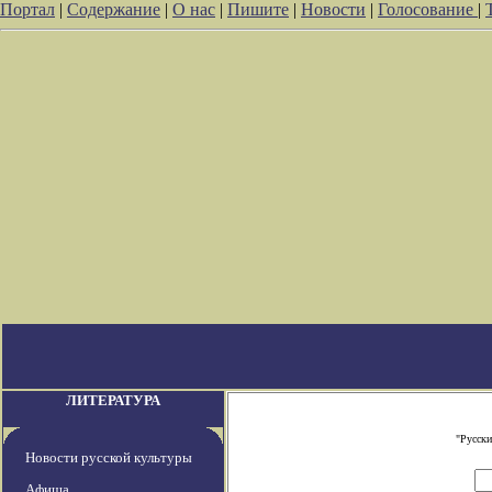
Портал
|
Содержание
|
О нас
|
Пишите
|
Новости
|
Голосование
|
ЛИТЕРАТУРА
"Русски
Новости русской культуры
Афиша