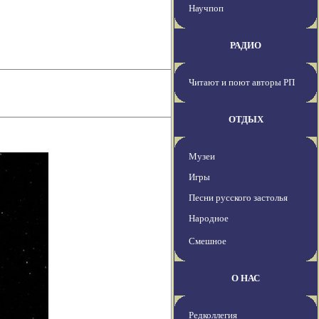
Научпоп
РАДИО
Читают и поют авторы РП
ОТДЫХ
Музеи
Игры
Песни русского застолья
Народное
Смешное
О НАС
Редколлегия