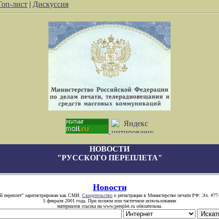
Топ-лист
|
Дискуссия
НОВОСТИ
"РУССКОГО ПЕРЕПЛЕТА"
Новости
й переплет" зарегистрирован как СМИ.
Свидетельство
о регистрации в Министерстве печати РФ: Эл. #77
5 февраля 2001 года. При полном или частичном использовании
материалов ссылка на www.pereplet.ru обязательна.