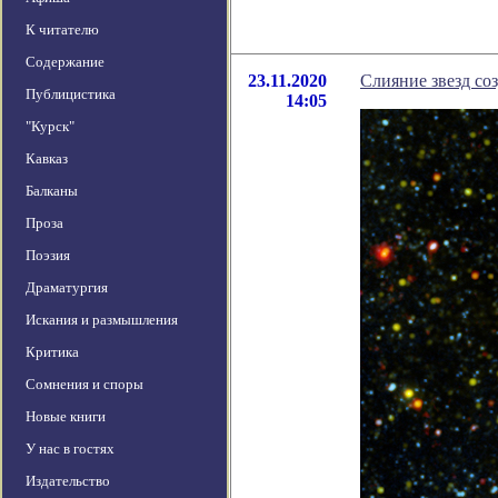
К читателю
Содержание
23.11.2020
Слияние звезд со
Публицистика
14:05
"Курск"
Кавказ
Балканы
Проза
Поэзия
Драматургия
Искания и размышления
Критика
Сомнения и споры
Новые книги
У нас в гостях
Издательство