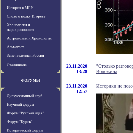
История в МГУ
Слово о полку Игореве
Хронология и
парахронология
Астрономия и Хронология
Альмагест
Запечатленная Россия
Сталиниана
23.11.2020
"Столько разгово
13:28
Воложина
ФОРУМЫ
23.11.2020
Историки не позо
12:57
Дискуссионный клуб
Научный форум
Форум "Русская идея"
Форум "Курск"
Исторический форум