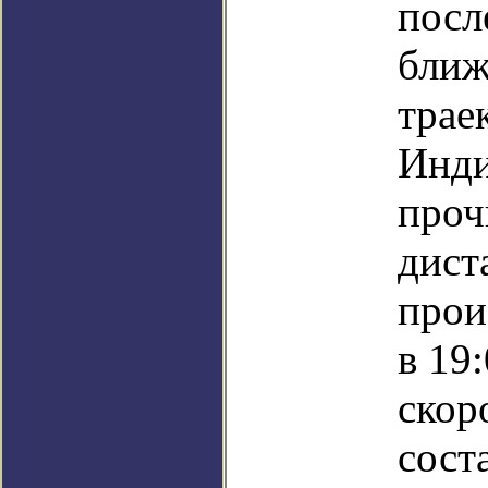
посл
ближ
трае
Инди
проч
дист
прои
в 19
скор
сост