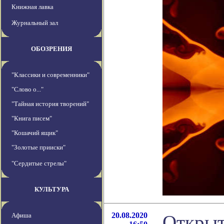
Книжная лавка
Журнальный зал
ОБОЗРЕНИЯ
"Классики и современники"
"Слово о..."
"Тайная история творений"
"Книга писем"
"Кошачий ящик"
"Золотые прииски"
"Сердитые стрелы"
КУЛЬТУРА
20.08.2020
Афиша
Открыт