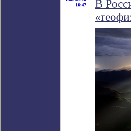
В Росс
16:47
«геофи