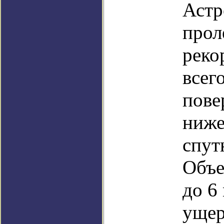
Астр
прол
реко
всег
пове
ниже
спут
Объе
до 6
ущер