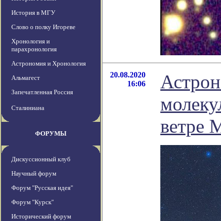
История в МГУ
Слово о полку Игореве
Хронология и
парахронология
Астрономия и Хронология
20.08.2020
Астрон
Альмагест
16:06
Запечатленная Россия
молеку
Сталиниана
ветре 
ФОРУМЫ
Дискуссионный клуб
Научный форум
Форум "Русская идея"
Форум "Курск"
Исторический форум