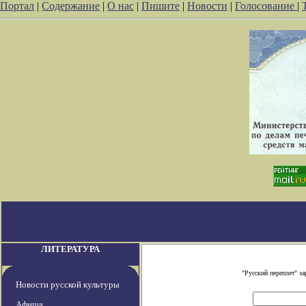
Портал
|
Содержание
|
О нас
|
Пишите
|
Новости
|
Голосование
|
ЛИТЕРАТУРА
"Русский переплет" з
Новости русской культуры
Афиша