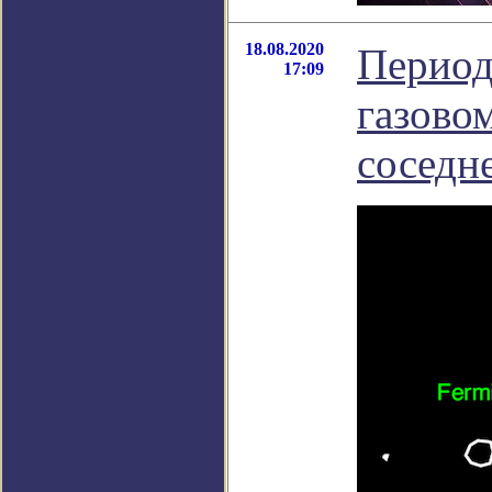
18.08.2020
Период
17:09
газовом
соседн