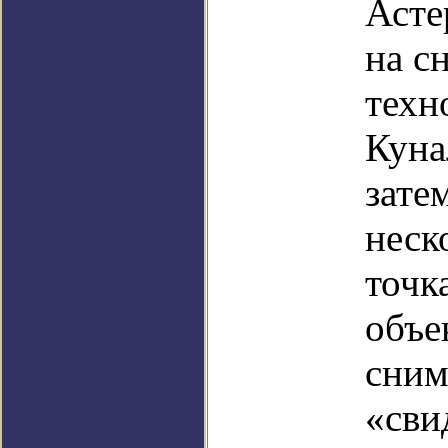
Асте
на с
техн
Куна
зате
неск
точк
объе
сним
«сви