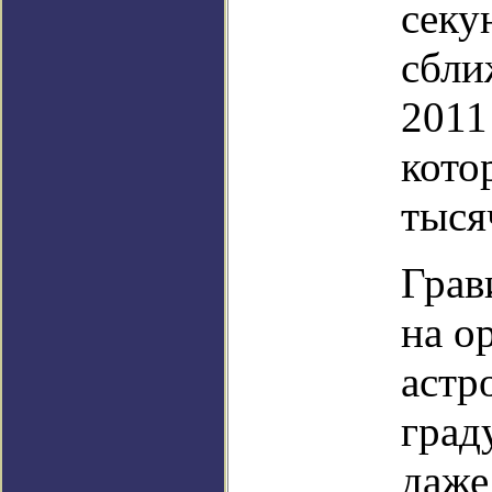
секу
сбли
2011
кото
тыся
Грав
на о
астр
град
даже