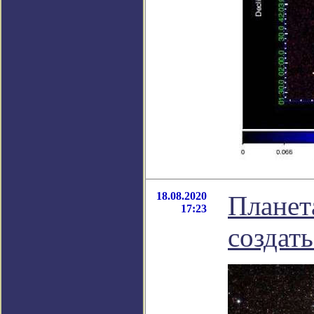
18.08.2020
Планет
17:23
создат