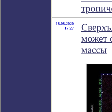
тропич
18.08.2020
Сверхъ
17:27
может 
массы