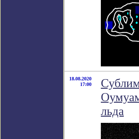
18.08.2020
Сублим
17:00
Оумуам
льда