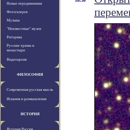
16:50
Новые передвжиники
переме
Фотогалерея
Музыка
"Неизвестные" музеи
Риторика
Русские храмы и
монастыри
Видеоархив
ФИЛОСОФИЯ
Современная русская мысль
Искания и размышления
ИСТОРИЯ
История России