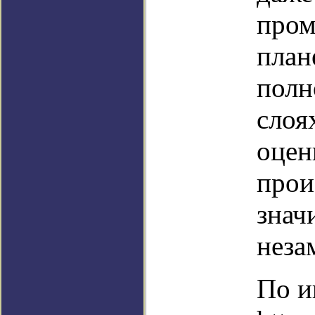
пром
план
полн
слоя
оцен
прои
знач
неза
По и