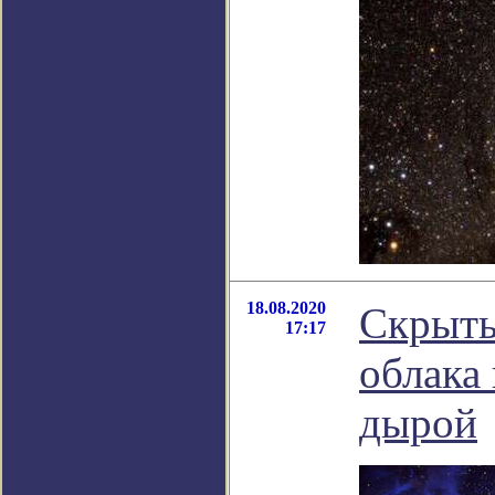
18.08.2020
Скрыты
17:17
облака 
дырой