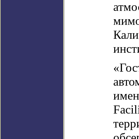
атмо
мимо
Кали
инст
«Гос
авто
имен
Faci
терр
обсе