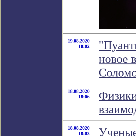
19.08.2020
"Пуант
10:02
новое 
Соломо
18.08.2020
Физики
18:06
взаимо
18.08.2020
Ученые
18:03