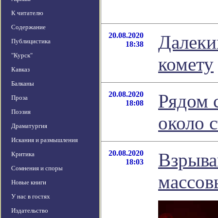
К читателю
Содержание
20.08.2020
Далеки
Публицистика
18:38
"Курск"
комету
Кавказ
Балканы
20.08.2020
Рядом 
Проза
18:08
Поэзия
около 
Драматургия
Искания и размышления
20.08.2020
Взрыва
Критика
18:03
Сомнения и споры
массов
Новые книги
У нас в гостях
Издательство