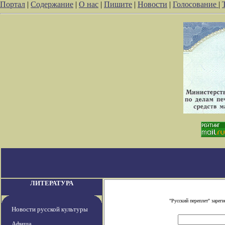
Портал
|
Содержание
|
О нас
|
Пишите
|
Новости
|
Голосование
|
ЛИТЕРАТУРА
"Русский переплет" заре
Новости русской культуры
Афиша