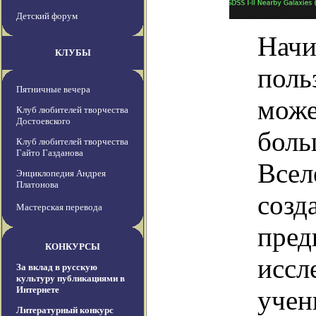
Детский форум
Начи
КЛУБЫ
поль
Пятничные вечера
може
Клуб любителей творчества
Достоевского
боль
Клуб любителей творчества
Гайто Газданова
Всел
Энциклопедия Андрея
Платонова
созд
Мастерская перевода
пред
КОНКУРСЫ
иссл
За вклад в русскую
культуру публикациями в
Интернете
учен
Литературный конкурс