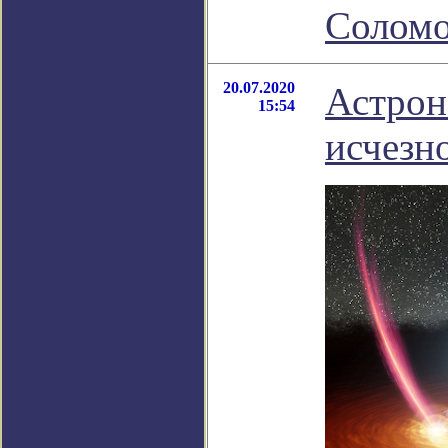
Соломо
20.07.2020
Астрон
15:54
исчезн