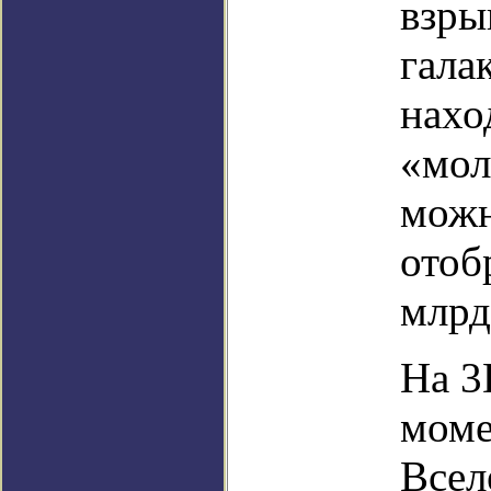
взры
гала
нахо
«мол
можн
отоб
млрд
На 3
моме
Всел