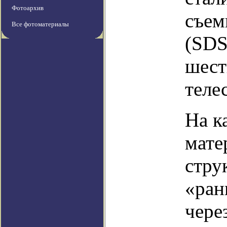
Фотоархив
съем
Все фотоматериалы
(SDS
шест
теле
На к
мате
стру
«ран
чере