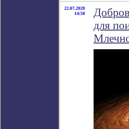
22.07.2020
Добров
14:58
для пои
Млечно