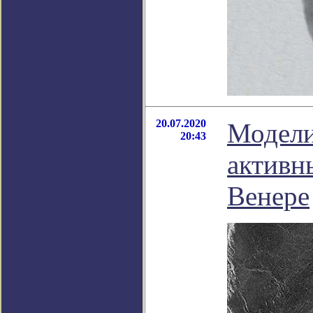
20.07.2020
Модели
20:43
активн
Венере