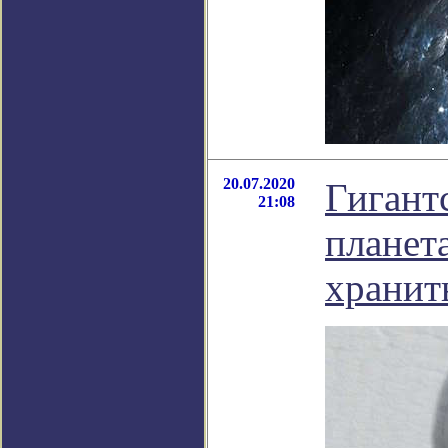
20.07.2020
Гигант
21:08
планет
хранит