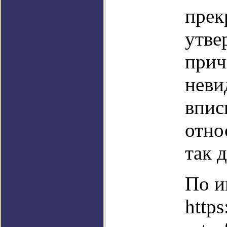
прек
утве
прич
неви
впис
отно
так 
По и
https