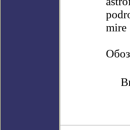
astro
podr
mire
Обоз
В