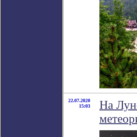
22.07.2020
На Лун
15:03
метеор