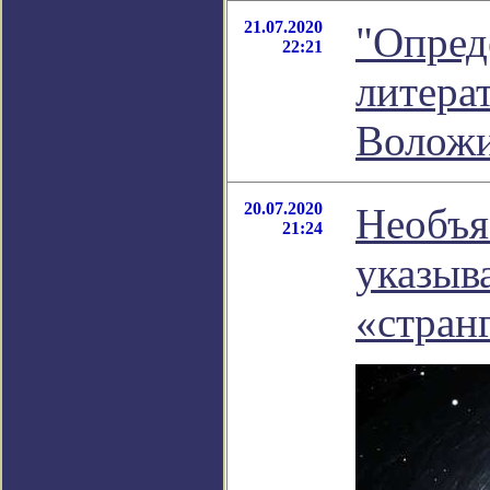
21.07.2020
"Опред
22:21
литера
Волож
20.07.2020
Необъя
21:24
указыв
«стран