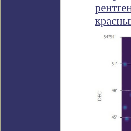
рентге
красны