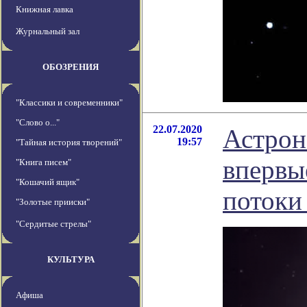
Книжная лавка
Журнальный зал
ОБОЗРЕНИЯ
"Классики и современники"
"Слово о..."
22.07.2020
Астрон
19:57
"Тайная история творений"
впервы
"Книга писем"
"Кошачий ящик"
потоки
"Золотые прииски"
"Сердитые стрелы"
КУЛЬТУРА
Афиша