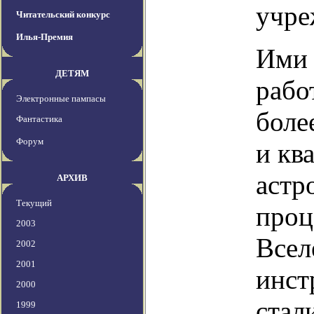
учре
Читательский конкурс
Илья-Премия
Ими 
ДЕТЯМ
рабо
Электронные пампасы
боле
Фантастика
Форум
и кв
астр
АРХИВ
Текущий
проц
2003
Всел
2002
2001
инст
2000
стал
1999