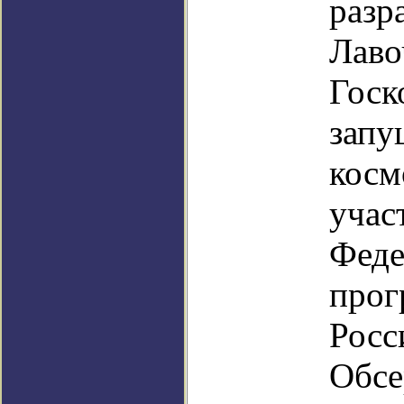
разр
Лаво
Госк
запу
косм
учас
Феде
прог
Росс
Обсе