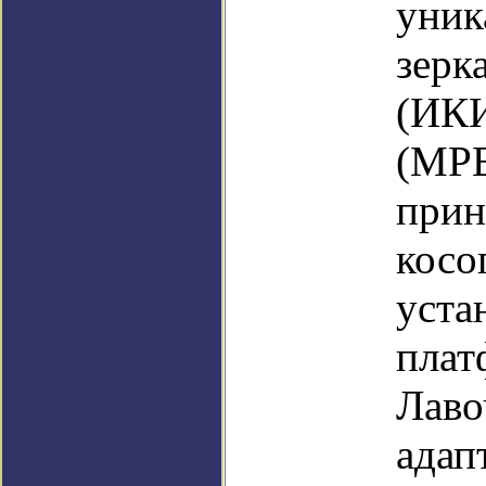
уник
зерк
(ИКИ
(MPE
прин
косо
уста
плат
Лаво
адап