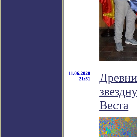
11.06.2020
Древни
21:51
звездн
Веста