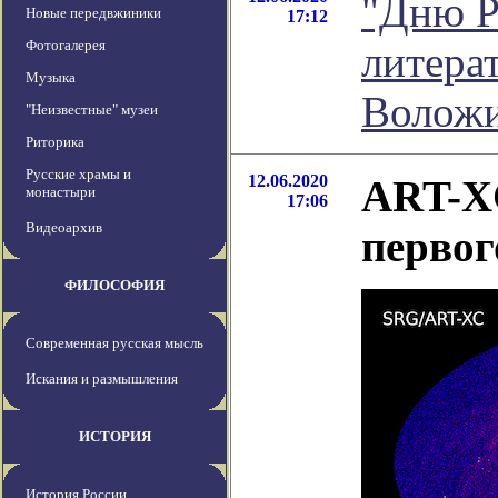
"Дню Р
Новые передвжиники
17:12
Фотогалерея
литера
Музыка
Волож
"Неизвестные" музеи
Риторика
Русские храмы и
12.06.2020
ART-XC
монастыри
17:06
Видеоархив
первог
ФИЛОСОФИЯ
Современная русская мысль
Искания и размышления
ИСТОРИЯ
История России