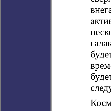
внег
акти
неск
гала
буде
врем
буде
след
Косм