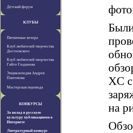
фото
Детский форум
КЛУБЫ
Были
пров
Пятничные вечера
Клуб любителей творчества
обно
Достоевского
Клуб любителей творчества
обзо
Гайто Газданова
Энциклопедия Андрея
XC с
Платонова
Мастерская перевода
заря
на р
КОНКУРСЫ
За вклад в русскую
культуру публикациями в
Обзо
Интернете
Литературный конкурс