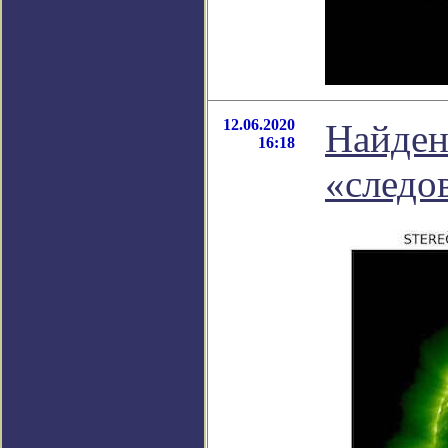
12.06.2020
Найден
16:18
«следо