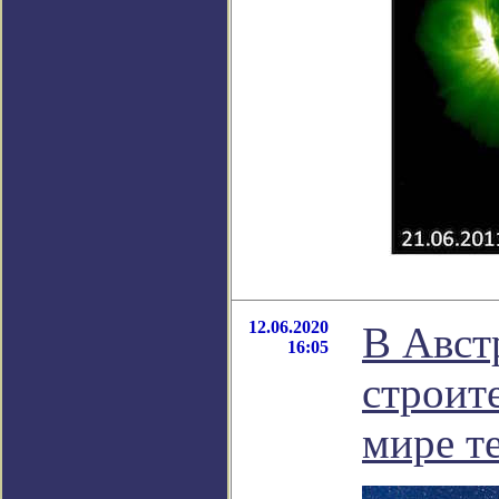
12.06.2020
В Авст
16:05
строит
мире т