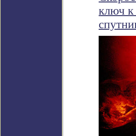
ключ к
спутни