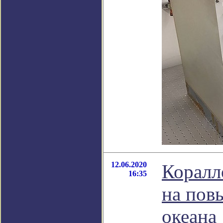
12.06.2020
Коралл
16:35
на пов
океана