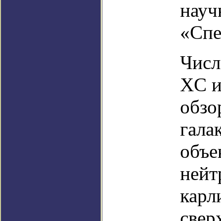
науч
«Спе
Числ
XC и
обзо
гала
объе
нейт
карл
свер