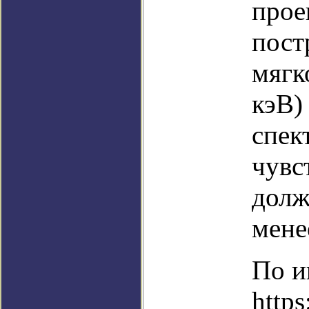
прое
пост
мягк
кэВ)
спек
чувс
долж
менее
По и
https