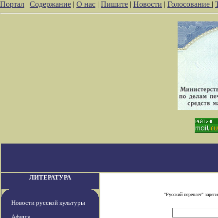
Портал
|
Содержание
|
О нас
|
Пишите
|
Новости
|
Голосование
|
ЛИТЕРАТУРА
"Русский переплет" заре
Новости русской культуры
Афиша