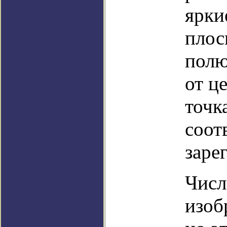
ярки
плос
полю
от ц
точк
соот
заре
Числ
изоб