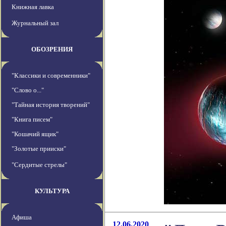
Книжная лавка
Журнальный зал
ОБОЗРЕНИЯ
"Классики и современники"
"Слово о..."
"Тайная история творений"
"Книга писем"
"Кошачий ящик"
"Золотые прииски"
"Сердитые стрелы"
КУЛЬТУРА
Афиша
12.06.2020