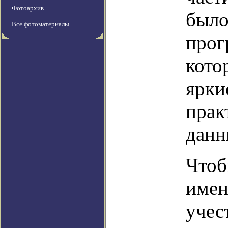
Фотоархив
было
Все фотоматериалы
прог
кото
ярки
прак
данн
Чтоб
имен
учес