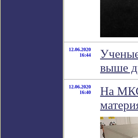
12.06.2020
Ученые
16:44
выше д
12.06.2020
На МКС
16:40
матери