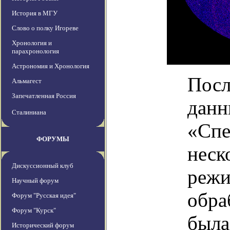
История в МГУ
Слово о полку Игореве
Хронология и
парахронология
Астрономия и Хронология
Посл
Альмагест
Запечатленная Россия
данн
Сталиниана
«Спе
ФОРУМЫ
неск
Дискуссионный клуб
режи
Научный форум
обра
Форум "Русская идея"
Форум "Курск"
была
Исторический форум