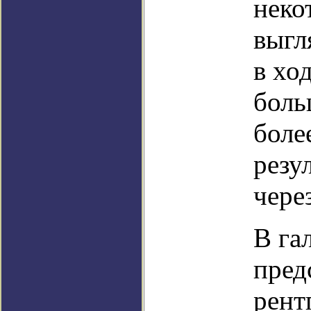
неко
выгл
в хо
боль
боле
резу
чере
В га
пред
рент