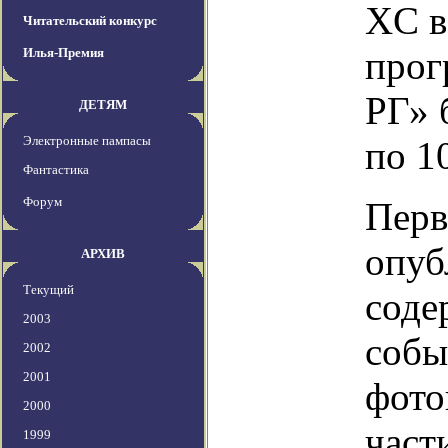
XC в
Читательский конкурс
прог
Илья-Премия
РГ» 
ДЕТЯМ
Электронные пампасы
по 1
Фантастика
Форум
Перв
опуб
АРХИВ
Текущий
соде
2003
собы
2002
2001
фото
2000
част
1999