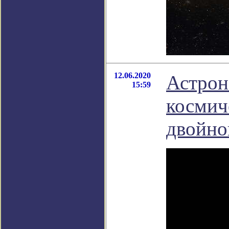
12.06.2020
Астрон
15:59
космич
двойно