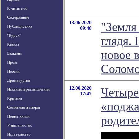
К читателю
Содержание
13.06.2020
"Земля
Публицистика
09:48
"Курск"
глядя. 
Кавказ
новое 
Балканы
Проза
Соломо
Поэзия
Драматургия
12.06.2020
Четыре
Искания и размышления
17:47
Критика
«поджа
Сомнения и споры
родите
Новые книги
У нас в гостях
Издательство