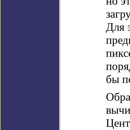
но э
загр
Для 
пред
пикс
поря
бы п
Обра
вычи
Цент