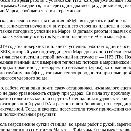
осом во время работы с установкой HP3, которая уже больше го
грамму. Ожидается, что через один-два месяца ударный зонд нак
ю Марса, сообщается в твиттере миссии.
кая исследовательская станция InSight высадилась в районе наг
Она занимается изучением внутреннего строения планеты и геол
а также погодных условий на Марсе. О деталях работы и задачах
риалах «Заглянуть внутрь Красной планеты» и «Сейсмограф для
2019 года на поверхности планеты успешно работает один из о
SEIS, который уже подтвердил, что Марс до сих пор сейсмически
 планеты опустили второй научный инструмент — HP3 (The Heat F
редназначенный для измерения тепловых потоков в марсианском
тор (который иногда некорректно называют буром), который дол
ую глубину шлейф с датчиками теплопроводности при помощи 4
щегося ударного зонда.
, работа установки почти сразу остановилась из-за малого сце
о не дало уравновесить отдачу при ударах. Сначала эту проблему
данно сильно выскочил из грунта. Специалистам удалось зафикс
тизированной руки IDA и раскопки возобновили, но в середине
а актуальной. Тогда инженеры переместили точку приложения си
ц положительный результат.
ола (марсианские сутки) станция, во время работ с рукой, зарег
лнца одним из спутников Марса — Фобосом. Его размер составля