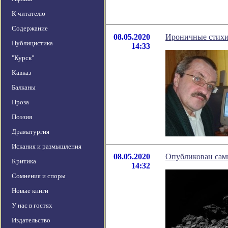
К читателю
Содержание
08.05.2020
Ироничные стихи
Публицистика
14:33
"Курск"
Кавказ
Балканы
Проза
Поэзия
Драматургия
Искания и размышления
08.05.2020
Опубликован сам
Критика
14:32
Сомнения и споры
Новые книги
У нас в гостях
Издательство