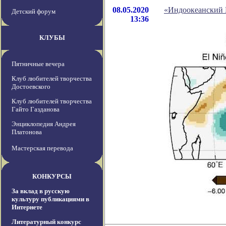
08.05.2020
«Индоокеанский Н
Детский форум
13:36
КЛУБЫ
Пятничные вечера
Клуб любителей творчества
Достоевского
Клуб любителей творчества
Гайто Газданова
Энциклопедия Андрея
Платонова
Мастерская перевода
КОНКУРСЫ
За вклад в русскую
культуру публикациями в
Интернете
Литературный конкурс