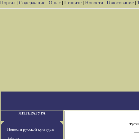
Портал
|
Содержание
|
О нас
|
Пишите
|
Новости
|
Голосование
|
ЛИТЕРАТУРА
"Русски
Новости русской культуры
Афиша