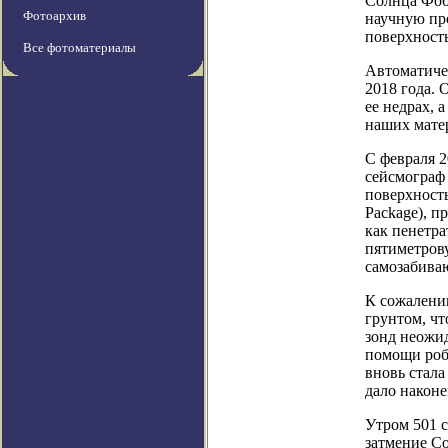
Солнца Фоб
Фотоархив
научную про
поверхность
Все фотоматериалы
Автоматичес
2018 года. 
ее недрах, 
наших мате
С февраля 
сейсмограф 
поверхность
Package), п
как пенетра
пятиметров
самозабиваю
К сожалению
грунтом, чт
зонд неожи
помощи робо
вновь стал
дало наконе
Утром 501 с
затмение Со