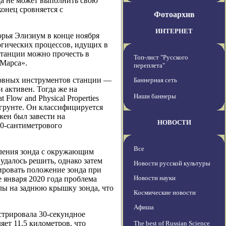
да не может выполнить свою
онец сровняется с
Фотоархив
ИНТЕРНЕТ
орья Элизиум в конце ноября
огических процессов, идущих в
 станции можно прочесть в
Топ-лист "Русского
 Марса».
переплета"
сновных инструментов станции —
Баннерная сеть
 активен. Тогда же на
Наши баннеры
low and Physical Properties
 грунте. Он классифицируется
жен был завести на
НОВОСТИ
0-сантиметрового
Все
пления зонда с окружающим
 удалось решить, однако затем
Новости русской культуры
ировать положение зонда при
Новости науки
 января 2020 года проблема
лы на заднюю крышку зонда, что
Космические новости
Афиша
истрировала 30-секундное
ет 11,5 километров, что
The best of Russian Science