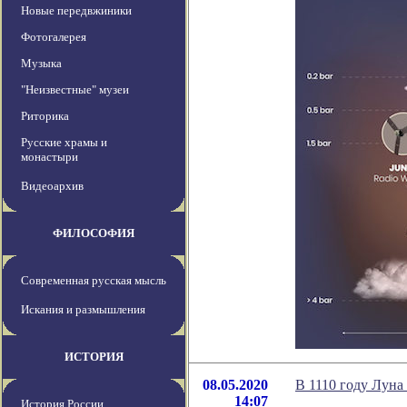
Новые передвжиники
Фотогалерея
Музыка
"Неизвестные" музеи
Риторика
Русские храмы и
монастыри
Видеоархив
ФИЛОСОФИЯ
Современная русская мысль
Искания и размышления
ИСТОРИЯ
08.05.2020
В 1110 году Луна
14:07
История России