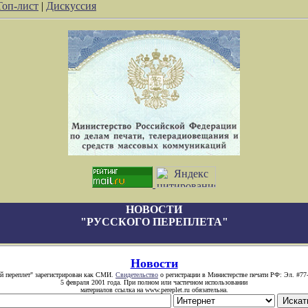
Топ-лист
|
Дискуссия
НОВОСТИ
"РУССКОГО ПЕРЕПЛЕТА"
Новости
й переплет" зарегистрирован как СМИ.
Свидетельство
о регистрации в Министерстве печати РФ: Эл. #77
5 февраля 2001 года. При полном или частичном использовании
материалов ссылка на www.pereplet.ru обязательна.