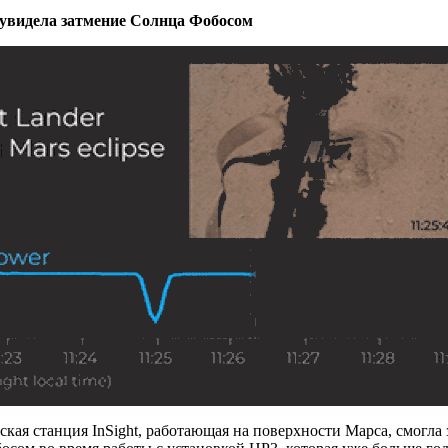
 увидела затмение Солнца Фобосом
кая станция InSight, работающая на поверхности Марса, смогла