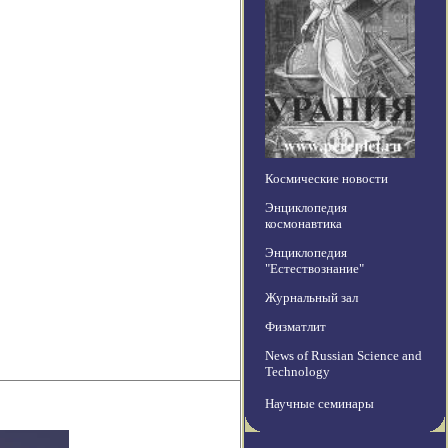
Космические новости
Энциклопедия
космонавтика
Энциклопедия
"Естествознание"
Журнальный зал
Физматлит
News of Russian Science and
Technology
Научные семинары