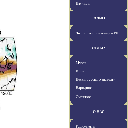
Научпоп
РАДИО
Читают и поют авторы РП
ОТДЫХ
Музеи
Игры
Песни русского застолья
Народное
Смешное
О НАС
Редколлегия