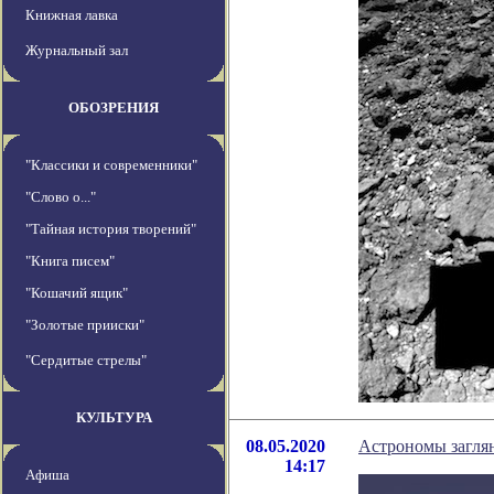
Книжная лавка
Журнальный зал
ОБОЗРЕНИЯ
"Классики и современники"
"Слово о..."
"Тайная история творений"
"Книга писем"
"Кошачий ящик"
"Золотые прииски"
"Сердитые стрелы"
КУЛЬТУРА
08.05.2020
Астрономы загля
14:17
Афиша