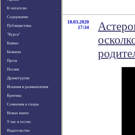
К читателю
Содержание
18.03.2020
Астеро
Публицистика
17:34
"Курск"
осколк
Кавказ
родите
Балканы
Проза
Поэзия
Драматургия
Искания и размышления
Критика
Сомнения и споры
Новые книги
У нас в гостях
Издательство