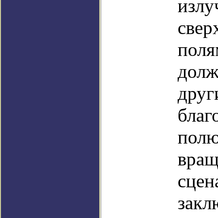
излу
свер
поля
долж
друг
благ
полю
вращ
сцен
закл