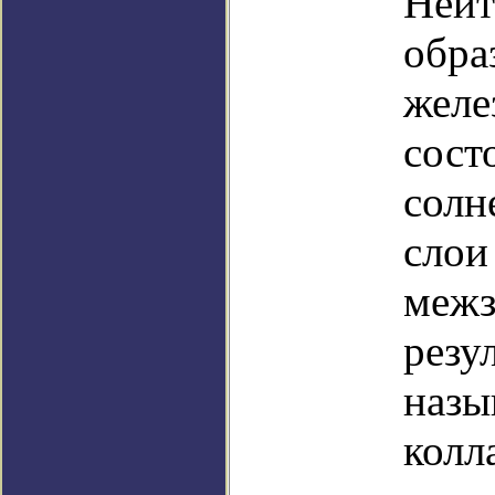
Нейт
обра
желе
сост
солн
слои
межз
резу
назы
колл