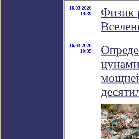
16.03.2020
Физик 
19:39
Вселен
16.03.2020
Опреде
19:35
цунами
мощней
десяти