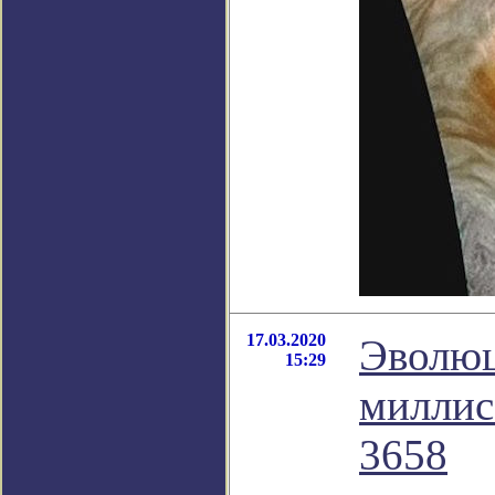
17.03.2020
Эволюц
15:29
миллис
3658