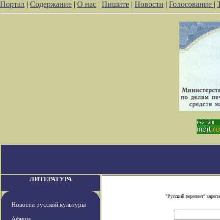
Портал
|
Содержание
|
О нас
|
Пишите
|
Новости
|
Голосование
|
ЛИТЕРАТУРА
"Русский переплет" заре
Новости русской культуры
Афиша