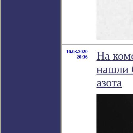
16.03.2020
На ком
20:36
нашли 
азота