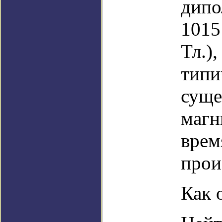
дипо
1015
Тл.),
типи
суще
магн
врем
прои
Как 