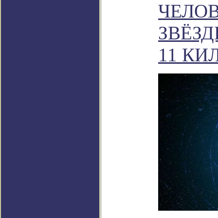
ЧЕЛО
ЗВЁЗД
11 КИ