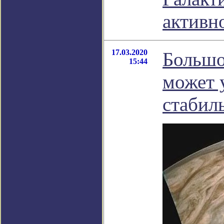
активн
17.03.2020
Большо
15:44
может 
стабил