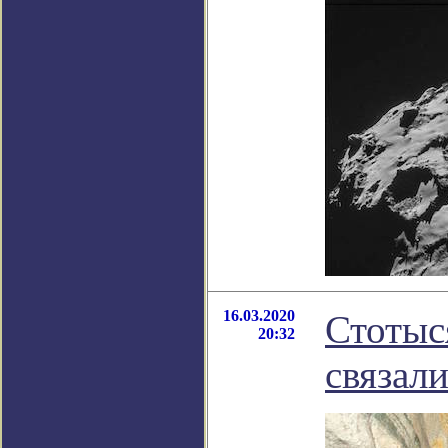
16.03.2020
Стотыс
20:32
связал