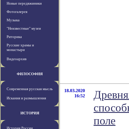
Новые передвжиники
Фотогалерея
Музыка
"Неизвестные" музеи
Риторика
Русские храмы и
монастыри
Видеоархив
ФИЛОСОФИЯ
Современная русская мысль
18.03.2020
Древня
16:52
Искания и размышления
способ
ИСТОРИЯ
поле
История России