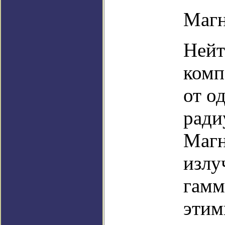
Магн
Нейт
комп
от о
ради
Магн
излу
гамм
этим