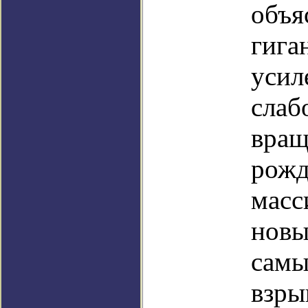
объя
гига
усил
слаб
вращ
рожд
масс
новы
самы
взры