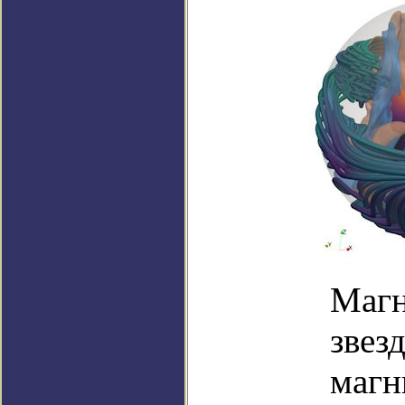
Магн
звез
магн