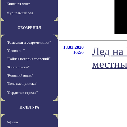
Книжная лавка
Журнальный зал
ОБОЗРЕНИЯ
"Классики и современники"
18.03.2020
Лед на
"Слово о..."
16:56
"Тайная история творений"
местн
"Книга писем"
"Кошачий ящик"
"Золотые прииски"
"Сердитые стрелы"
КУЛЬТУРА
Афиша