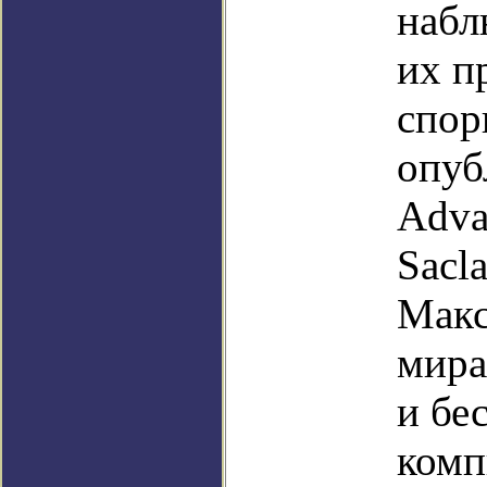
набл
их п
спор
опуб
Adva
Sacl
Макс
мира
и бе
комп