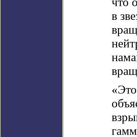
что 
в зв
вращ
нейт
нама
вращ
«Это
объя
взры
гамм