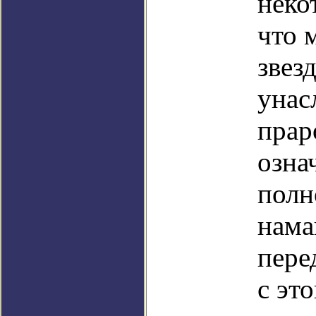
неко
что 
звез
унас
прар
озна
полн
нама
пере
с эт