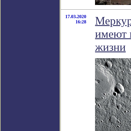
17.03.2020
Меркур
16:28
имеют 
жизни