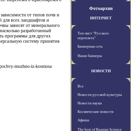
Фотоархив
 зависимости от типов почв и
ИНТЕРНЕТ
й для всех ландшафтов и
очвы зависят от минерального
 насколько разработанный
Топ-лист "Русского
ть программы для других
переплета"
версальную систему принятия
Баннерная сеть
Наши баннеры
oj-pochvy-mozhno-iz-kosmosa
НОВОСТИ
Все
Новости русской культуры
Новости науки
Космические новости
Афиша
The best of Russian Science