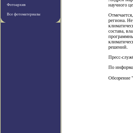
Фотоархив
научного ц
Все фотоматериалы
Отмечается,
региона. Не
климатическ
состава, вл
программны
климатичес
решений.
Пресс-слу
По информаци
Обозрение 