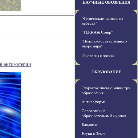
НАУЧНЫЕ ОБОЗРЕНИЯ
"Физические явления на
небесах"
"TERRA & Comp"
"Неизбежность странного
микромира"
"Биология и жизнь"
в антиматерии
ОБРАЗОВАНИЕ
Открытое письмо министру
образования
Антиреформа
Соросовский
образовательный журнал
Биология
Науки о Земле