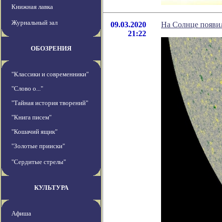
Книжная лавка
Журнальный зал
09.03.2020
На Солнце появи
21:22
ОБОЗРЕНИЯ
"Классики и современники"
"Слово о..."
"Тайная история творений"
"Книга писем"
"Кошачий ящик"
"Золотые прииски"
"Сердитые стрелы"
КУЛЬТУРА
Афиша