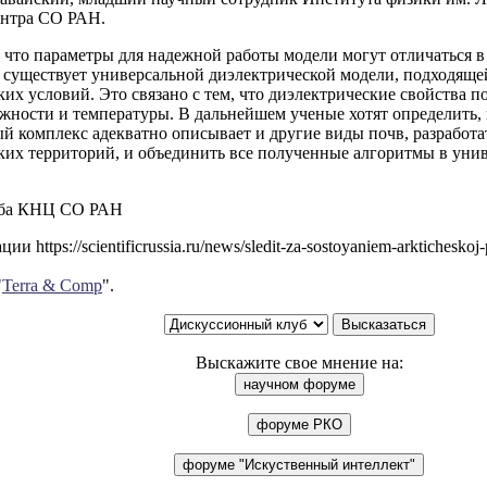
ентра СО РАН.
 что параметры для надежной работы модели могут отличаться в
 существует универсальной диэлектрической модели, подходяще
их условий. Это связано с тем, что диэлектрические свойства п
ажности и температуры. В дальнейшем ученые хотят определить,
й комплекс адекватно описывает и другие виды почв, разработа
ких территорий, и объединить все полученные алгоритмы в уни
жба КНЦ СО РАН
и https://scientificrussia.ru/news/sledit-za-sostoyaniem-arktichesk
"
Terra & Comp
".
Выскажите свое мнение на: