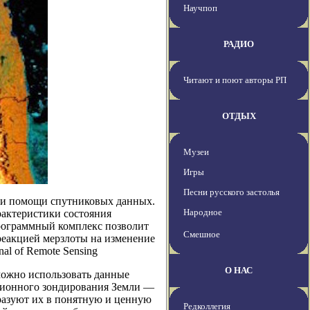
Научпоп
РАДИО
Читают и поют авторы РП
ОТДЫХ
Музеи
Игры
Песни русского застолья
при помощи спутниковых данных.
Народное
рактеристики состояния
программный комплекс позволит
Смешное
 реакцией мерзлоты на изменение
al of Remote Sensing
О НАС
можно использовать данные
ционного зондирования Земли —
разуют их в понятную и ценную
Редколлегия