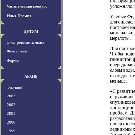
информацию.
усложняло и
Читательский конкурс
Илья-Премия
Ученые Фед
для опреде
построен н
ДЕТЯМ
минеральны
мерзлоты.
Электронные пампасы
Для построе
Фантастика
Чтобы подо
глинистой ф
Форум
очередь зав
слоем воды,
исследовате
АРХИВ
меньше.
Текущий
«С развити
2003
окружающей 
спутниковы
2002
дистанцион
проблем. Д
2001
разработали
2000
поверхностн
ледниковых 
1999
Андрей Кар