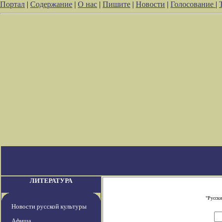
Портал
|
Содержание
|
О нас
|
Пишите
|
Новости
|
Голосование
|
ЛИТЕРАТУРА
"Русски
Новости русской культуры
Афиша