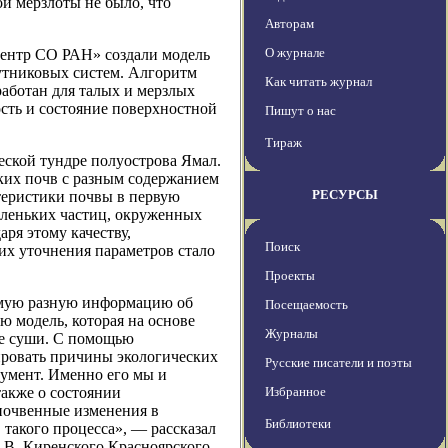
й мерзлоты не было, что
Авторам
О журнале
центр СО РАН» создали модель
утниковых систем. Алгоритм
Как читать журнал
аботан для талых и мерзлых
сть и состояние поверхностной
Пишут о нас
Тираж
еской тундре полуострова Ямал.
ких почв с разным содержанием
РЕСУРСЫ
ктеристики почвы в первую
маленьких частиц, окруженных
ря этому качеству,
Поиск
их уточнения параметров стало
Проекты
амую разную информацию об
Посещаемость
ю модель, которая на основе
Журналы
ке суши. С помощью
ировать причины экологических
Русские писатели и поэты
умент. Именно его мы и
также о состоянии
Избранное
 почвенные изменения в
Библиотеки
 такого процесса», — рассказал
.В. Киренского Красноярского