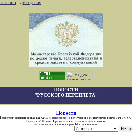
Топ-лист
|
Дискуссия
НОВОСТИ
"РУССКОГО ПЕРЕПЛЕТА"
Новости
й переплет" зарегистрирован как СМИ.
Свидетельство
о регистрации в Министерстве печати РФ: Эл. #77
5 февраля 2001 года. При полном или частичном использовании
материалов ссылка на www.pereplet.ru обязательна.