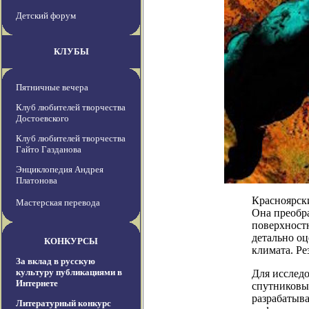
Детский форум
КЛУБЫ
Пятничные вечера
Клуб любителей творчества
Достоевского
Клуб любителей творчества
Гайто Газданова
Энциклопедия Андрея
Платонова
Красноярск
Мастерская перевода
Она преобр
поверхност
детально оц
КОНКУРСЫ
климата. Ре
За вклад в русскую
культуру публикациями в
Для исслед
Интернете
спутниковы
разрабатыв
Литературный конкурс