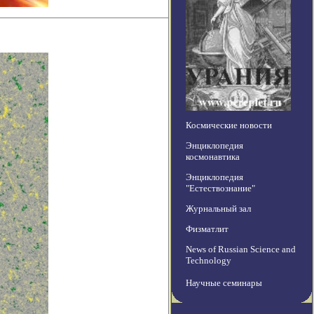
Космические новости
Энциклопедия
космонавтика
Энциклопедия
"Естествознание"
Журнальный зал
Физматлит
News of Russian Science and
Technology
Научные семинары