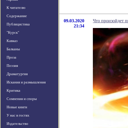
К читателю
Содержание
09.03.2020
Что произойдет п
Публицистика
21:34
"Курск"
Кавказ
Балканы
Проза
Поэзия
Драматургия
Искания и размышления
Критика
Сомнения и споры
Новые книги
У нас в гостях
Издательство