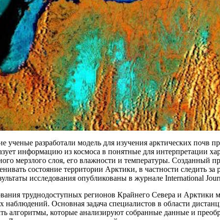
ие ученые разработали модель для изучения арктических почв 
азует информацию из космоса в понятные для интерпретации ха
ного мерзлого слоя, его влажности и температуры. Созданный 
енивать состояние территории Арктики, в частности следить за
зультаты исследования опубликованы в журнале International Journ
ования труднодоступных регионов Крайнего Севера и Арктики 
х наблюдений. Основная задача специалистов в области дистан
ать алгоритмы, которые анализируют собранные данные и преоб