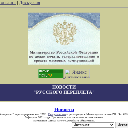
Топ-лист
|
Дискуссия
НОВОСТИ
"РУССКОГО ПЕРЕПЛЕТА"
Новости
й переплет" зарегистрирован как СМИ.
Свидетельство
о регистрации в Министерстве печати РФ: Эл. #77
5 февраля 2001 года. При полном или частичном использовании
материалов ссылка на www.pereplet.ru обязательна.