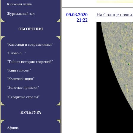
Книжная лавка
Журнальный зал
09.03.2020
На Солнце появи
21:22
ОБОЗРЕНИЯ
"Классики и современники"
"Слово о..."
"Тайная история творений"
"Книга писем"
"Кошачий ящик"
"Золотые прииски"
"Сердитые стрелы"
КУЛЬТУРА
Афиша