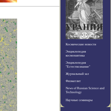
Космические новости
Энциклопедия
космонавтика
Энциклопедия
"Естествознание"
Журнальный зал
Физматлит
News of Russian Science and
Technology
Научные семинары