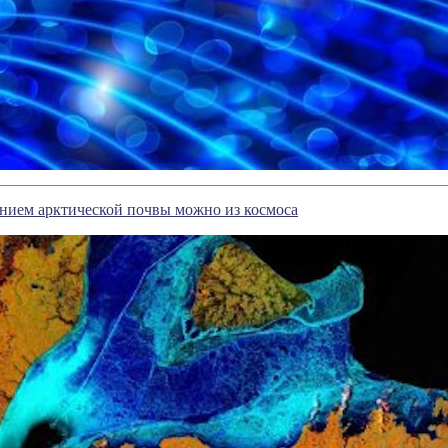
янием арктической почвы можно из космоса