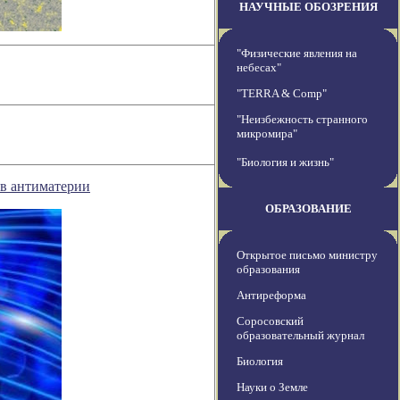
НАУЧНЫЕ ОБОЗРЕНИЯ
"Физические явления на
небесах"
"TERRA & Comp"
"Неизбежность странного
микромира"
"Биология и жизнь"
в антиматерии
ОБРАЗОВАНИЕ
Открытое письмо министру
образования
Антиреформа
Соросовский
образовательный журнал
Биология
Науки о Земле