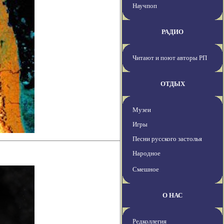
Научпоп
РАДИО
Читают и поют авторы РП
ОТДЫХ
Музеи
Игры
Песни русского застолья
Народное
Смешное
О НАС
Редколлегия