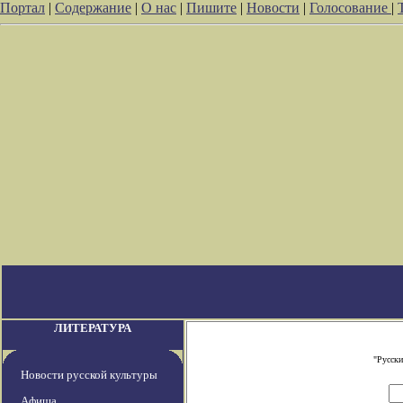
Портал
|
Содержание
|
О нас
|
Пишите
|
Новости
|
Голосование
|
ЛИТЕРАТУРА
"Русски
Новости русской культуры
Афиша