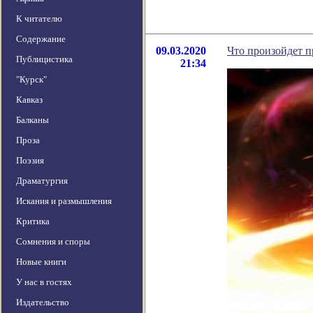
К читателю
Содержание
09.03.2020
Что произойдет п
Публицистика
21:34
"Курск"
Кавказ
Балканы
Проза
Поэзия
Драматургия
Искания и размышления
Критика
Сомнения и споры
Новые книги
У нас в гостях
Издательство