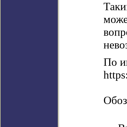
Таки
може
вопр
нево
По и
https
Обоз