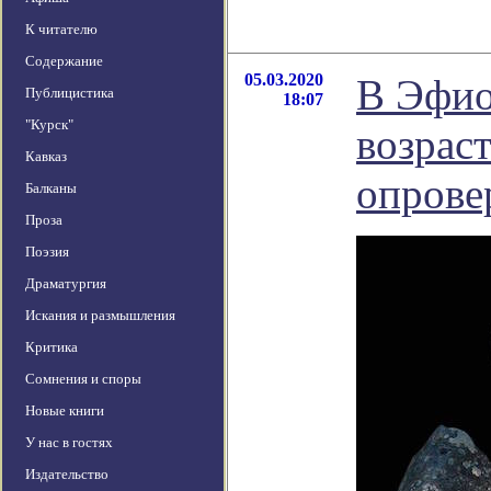
К читателю
Содержание
05.03.2020
В Эфио
Публицистика
18:07
"Курск"
возраст
Кавказ
опрове
Балканы
Проза
Поэзия
Драматургия
Искания и размышления
Критика
Сомнения и споры
Новые книги
У нас в гостях
Издательство