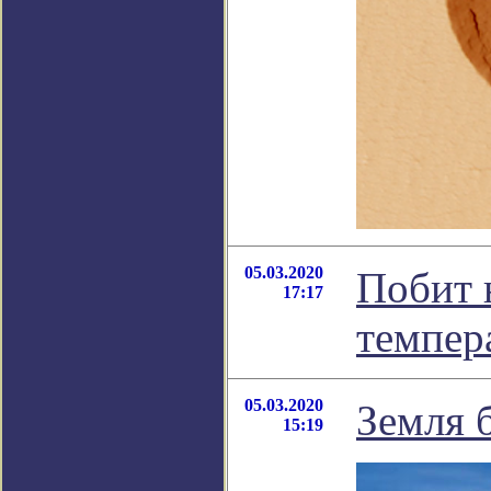
05.03.2020
Побит 
17:17
темпер
05.03.2020
Земля 
15:19