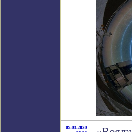
05.03.2020
«Воядж