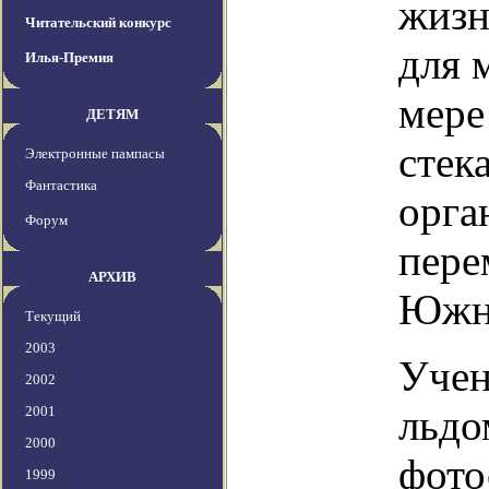
жизн
Читательский конкурс
для 
Илья-Премия
мере
ДЕТЯМ
стек
Электронные пампасы
Фантастика
орга
Форум
пере
АРХИВ
Южно
Текущий
2003
Учен
2002
льдо
2001
2000
фото
1999