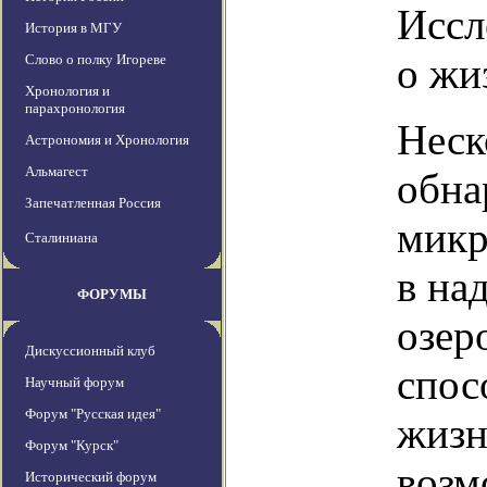
Иссл
История в МГУ
о жи
Слово о полку Игореве
Хронология и
парахронология
Неск
Астрономия и Хронология
Альмагест
обна
Запечатленная Россия
микр
Сталиниана
в на
ФОРУМЫ
озер
Дискуссионный клуб
спос
Научный форум
Форум "Русская идея"
жизн
Форум "Курск"
возм
Исторический форум