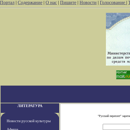
Портал
|
Содержание
|
О нас
|
Пишите
|
Новости
|
Голосование
|
ЛИТЕРАТУРА
"Русский переплет" заре
Новости русской культуры
Афиша