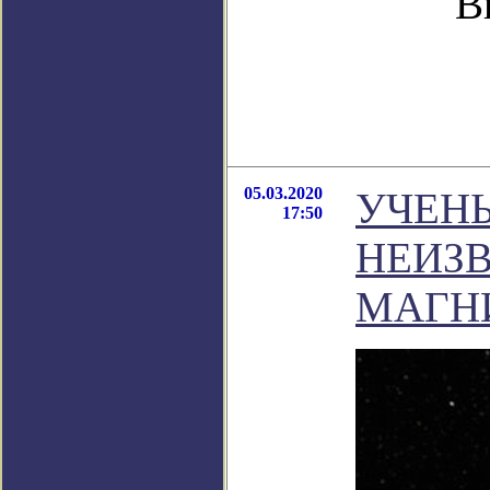
В
05.03.2020
УЧЕНЫ
17:50
НЕИЗ
МАГН