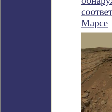
обнару
соотве
Марсе