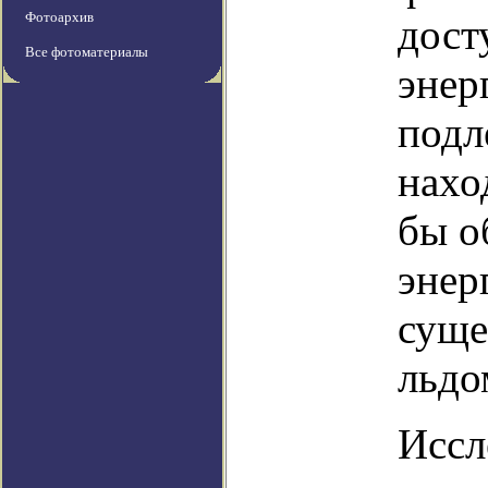
Фотоархив
дост
Все фотоматериалы
энер
подл
нахо
бы о
энер
суще
льдо
Иссл