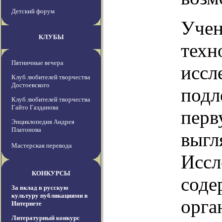
Детский форум
Учен
КЛУБЫ
техн
Пятничные вечера
иссл
Клуб любителей творчества
Достоевского
подл
Клуб любителей творчества
Гайто Газданова
перв
Энциклопедия Андрея
Платонова
выгл
Мастерская перевода
Иссл
КОНКУРСЫ
соде
За вклад в русскую
культуру публикациями в
орга
Интернете
Литературный конкурс