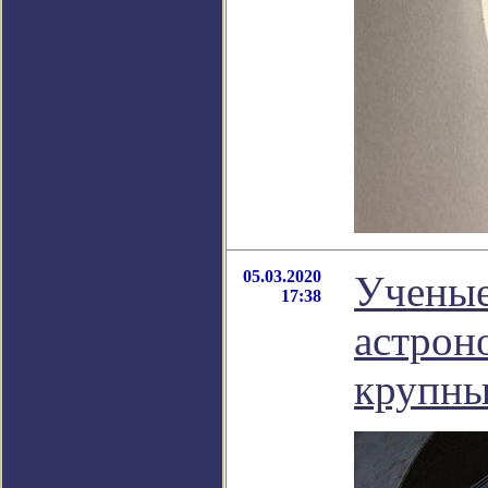
05.03.2020
Ученые
17:38
астрон
крупны