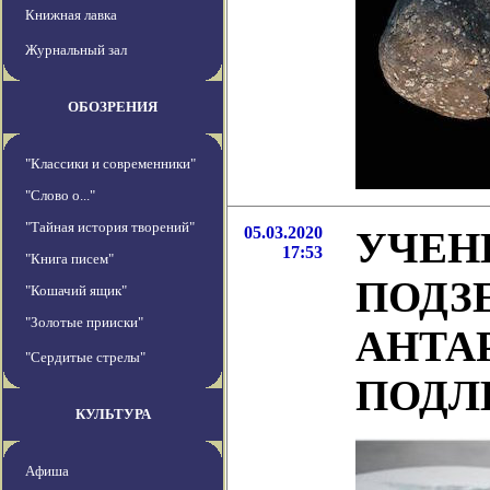
Книжная лавка
Журнальный зал
ОБОЗРЕНИЯ
"Классики и современники"
"Слово о..."
"Тайная история творений"
05.03.2020
УЧЕН
17:53
"Книга писем"
ПОДЗ
"Кошачий ящик"
"Золотые прииски"
АНТА
"Сердитые стрелы"
ПОДЛ
КУЛЬТУРА
Афиша