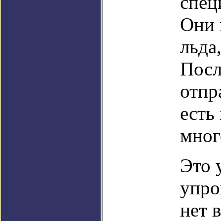
спец
Они 
льда
Посл
отпр
есть
мног
Это 
упро
нет 