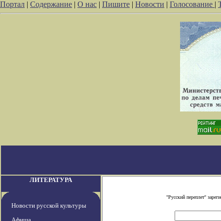
Портал
|
Содержание
|
О нас
|
Пишите
|
Новости
|
Голосование
|
ЛИТЕРАТУРА
"Русский переплет" заре
Новости русской культуры
Афиша