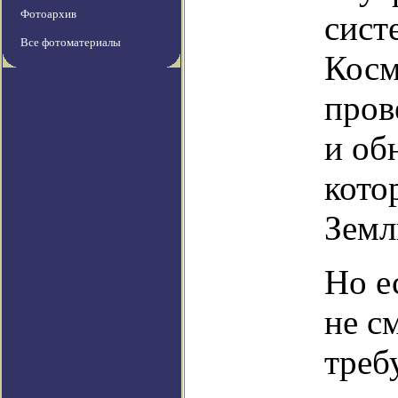
Фотоархив
сист
Все фотоматериалы
Косм
пров
и об
кото
Земл
Но е
не с
треб