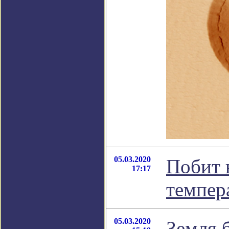
05.03.2020
Побит 
17:17
темпер
05.03.2020
Земля 