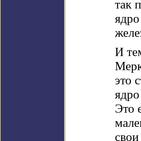
так 
ядро
желе
И те
Мерк
это 
ядро
Это 
мале
свои