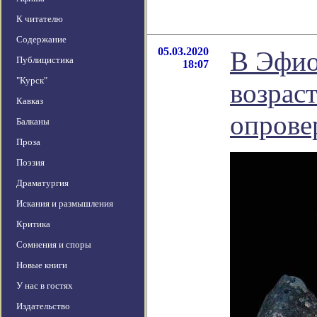
К читателю
Содержание
05.03.2020
В Эфио
Публицистика
18:07
"Курск"
возраст
Кавказ
опрове
Балканы
Проза
Поэзия
Драматургия
Искания и размышления
Критика
Сомнения и споры
Новые книги
У нас в гостях
Издательство