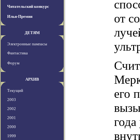
спос
Читательский конкурс
от с
Илья-Премия
луче
ДЕТЯМ
ульт
Электронные пампасы
Фантастика
Счит
Форум
Мерк
АРХИВ
его 
Текущий
2003
вызы
2002
года
2001
2000
внут
1999