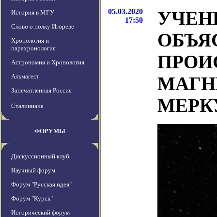
05.03.2020
УЧЕН
История в МГУ
17:50
Слово о полку Игореве
ОБЪЯ
Хронология и
парахронология
ПРОИ
Астрономия и Хронология
Альмагест
МАГН
Запечатленная Россия
МЕРК
Сталиниана
ФОРУМЫ
Дискуссионный клуб
Научный форум
Форум "Русская идея"
Форум "Курск"
Исторический форум