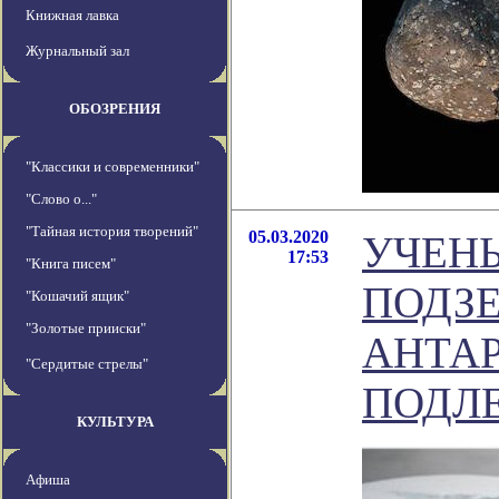
Книжная лавка
Журнальный зал
ОБОЗРЕНИЯ
"Классики и современники"
"Слово о..."
"Тайная история творений"
05.03.2020
УЧЕН
17:53
"Книга писем"
ПОДЗ
"Кошачий ящик"
"Золотые прииски"
АНТА
"Сердитые стрелы"
ПОДЛЕ
КУЛЬТУРА
Афиша