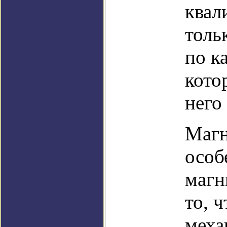
квал
толь
по к
кото
него
Магн
особ
магн
то, 
меха