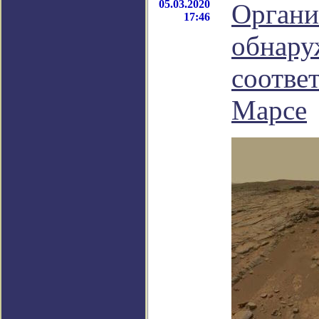
05.03.2020
Органи
17:46
обнару
соотве
Марсе