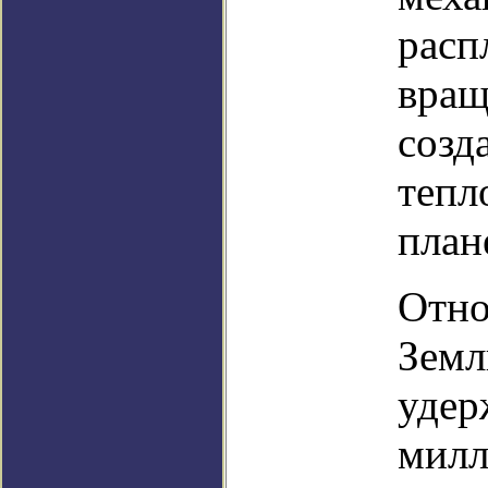
расп
вращ
созд
тепл
план
Отно
Земл
удер
милл