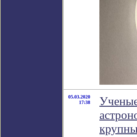
05.03.2020
Ученые
17:38
астрон
крупны