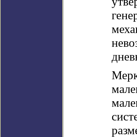
утве
гене
меха
нево
днев
Мерк
мале
мале
сист
разм