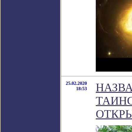
25.02.2020
НАЗВА
18:53
ТАИН
ОТКР