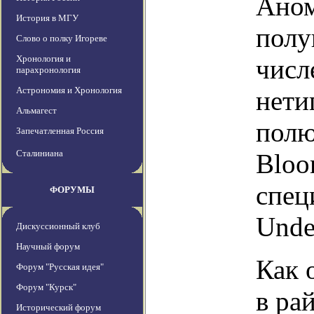
Аном
История в МГУ
полу
Слово о полку Игореве
Хронология и
числ
парахронология
Астрономия и Хронология
нети
Альмагест
полю
Запечатленная Россия
Сталиниана
Bloo
спец
ФОРУМЫ
Unde
Дискуссионный клуб
Научный форум
Как 
Форум "Русская идея"
Форум "Курск"
в ра
Исторический форум