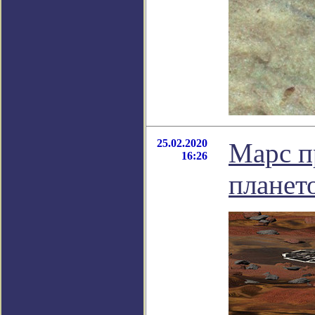
25.02.2020
Марс п
16:26
планет