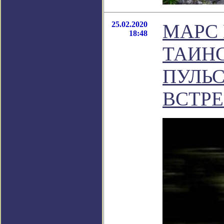
25.02.2020
МАРС 
18:48
ТАИН
ПУЛЬС
ВСТР