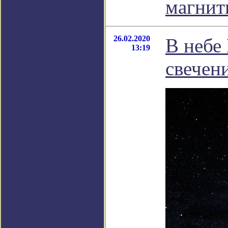
магнит
26.02.2020
В небе
13:19
свечен