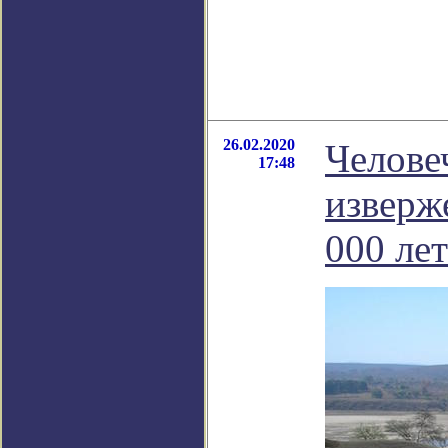
26.02.2020
Челове
17:48
изверж
000 лет