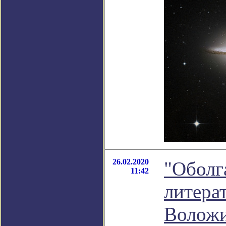
26.02.2020
"Оболг
11:42
литера
Волож