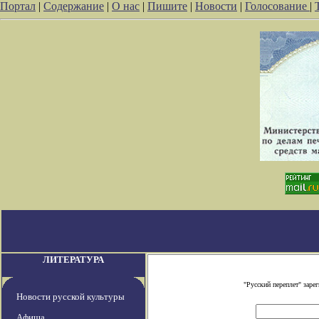
Портал
|
Содержание
|
О нас
|
Пишите
|
Новости
|
Голосование
|
ЛИТЕРАТУРА
"Русский переплет" зар
Новости русской культуры
Афиша