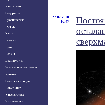
К читателю
Содержание
27.02.2020
Постоя
Публицистика
16:47
"Курск"
остала
Кавказ
сверхм
Балканы
Проза
Поэзия
Драматургия
Искания и размышления
Критика
Сомнения и споры
Новые книги
У нас в гостях
Издательство