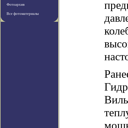
пред
Фотоархив
Все фотоматериалы
давл
коле
высо
наст
Ране
Гидр
Виль
тепл
мощн