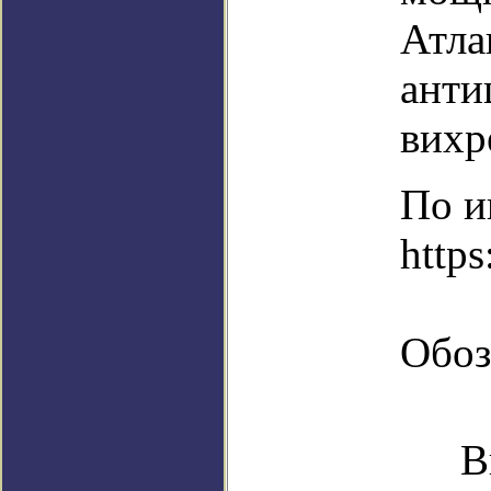
Атла
анти
вихр
По и
https
Обоз
В