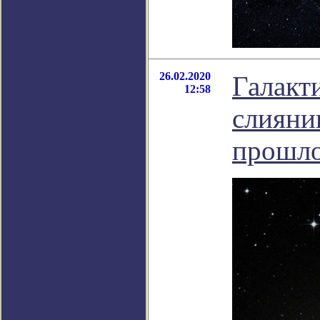
26.02.2020
Галакт
12:58
слияни
прошл