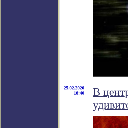
25.02.2020
В цент
18:40
удивит