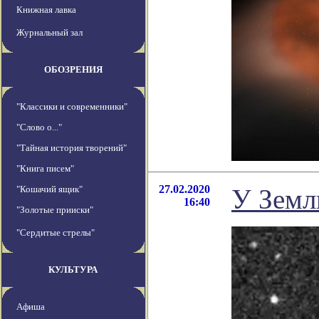
Книжная лавка
Журнальный зал
ОБОЗРЕНИЯ
"Классики и современники"
"Слово о..."
"Тайная история творений"
"Книга писем"
27.02.2020
"Кошачий ящик"
У Земл
16:40
"Золотые прииски"
"Сердитые стрелы"
КУЛЬТУРА
Афиша