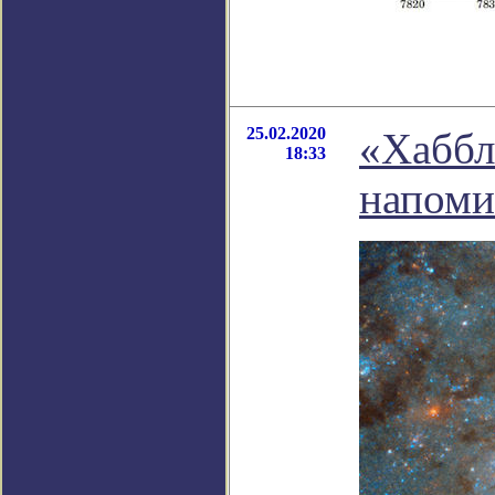
25.02.2020
«Хаббл
18:33
напоми