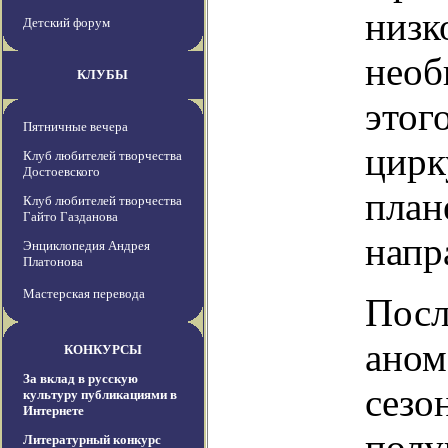
низк
Детский форум
необ
КЛУБЫ
этог
Пятничные вечера
цирк
Клуб любителей творчества
Достоевского
план
Клуб любителей творчества
Гайто Газданова
напр
Энциклопедия Андрея
Платонова
Мастерская перевода
Посл
аном
КОНКУРСЫ
За вклад в русскую
сезо
культуру публикациями в
Интернете
полу
Литературный конкурс