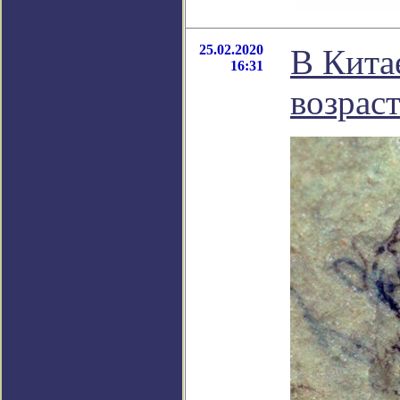
25.02.2020
В Кита
16:31
возрас