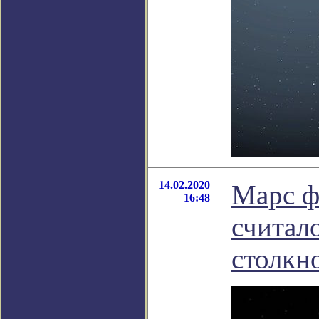
14.02.2020
Марс ф
16:48
считал
столкн