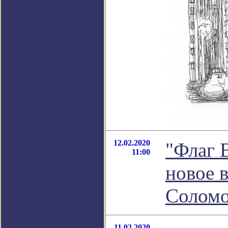
12.02.2020
"Флаг 
11:00
новое 
Соломо
11.02.2020