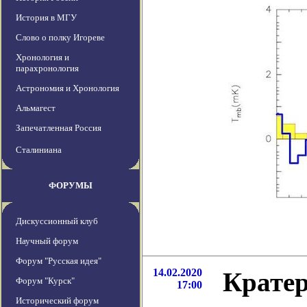
История в МГУ
Слово о полку Игореве
Хронология и
парахронология
Астрономия и Хронология
Альмагест
Запечатленная Россия
Сталиниана
ФОРУМЫ
Дискуссионный клуб
Научный форум
Форум "Русская идея"
14.02.2020
Крате
Форум "Курск"
17:00
Исторический форум