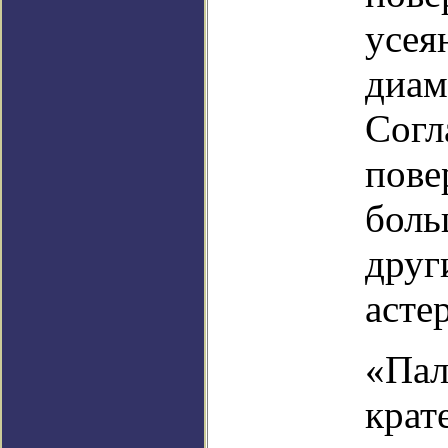
усея
диам
Согл
пове
боль
друг
асте
«Пал
крат