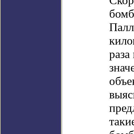
Скор
бомб
Палл
кило
раза
знач
объе
выяс
пред
таки