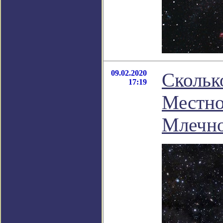
09.02.2020
Сколько
17:19
Местно
Млечн