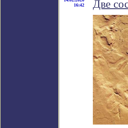
Две со
16:42