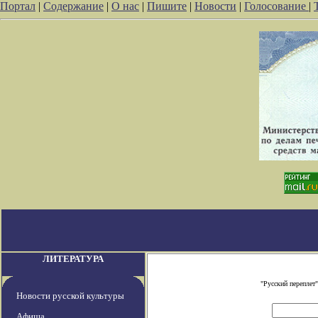
Портал
|
Содержание
|
О нас
|
Пишите
|
Новости
|
Голосование
|
ЛИТЕРАТУРА
"Русский переплет
Новости русской культуры
Афиша