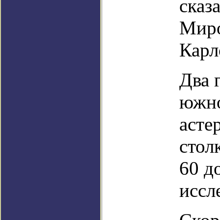
сказ
Миро
Карл
Два 
южно
асте
стол
60 д
иссл