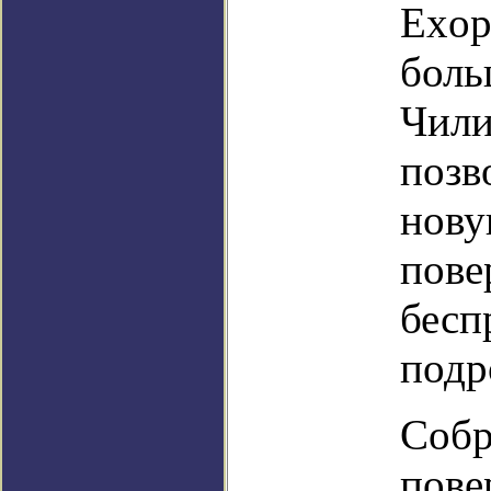
Exop
боль
Чили
позв
нову
пове
бесп
подр
Собр
пове