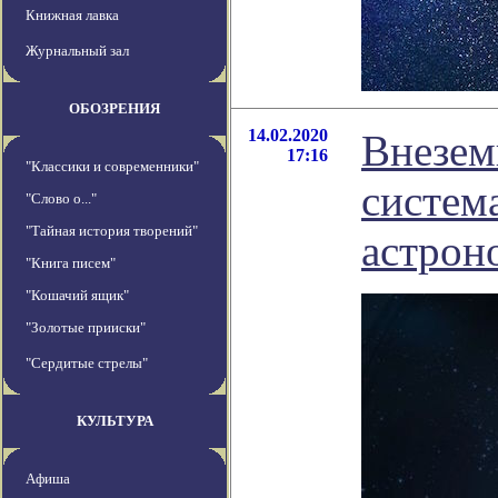
Книжная лавка
Журнальный зал
ОБОЗРЕНИЯ
14.02.2020
Внезем
17:16
"Классики и современники"
систем
"Слово о..."
"Тайная история творений"
астрон
"Книга писем"
"Кошачий ящик"
"Золотые прииски"
"Сердитые стрелы"
КУЛЬТУРА
Афиша