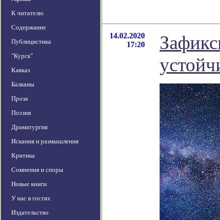
К читателю
Содержание
14.02.2020
Зафикс
Публицистика
17:20
"Курск"
устойч
Кавказ
Балканы
Проза
Поэзия
Драматургия
Искания и размышления
Критика
Сомнения и споры
Новые книги
У нас в гостях
Издательство