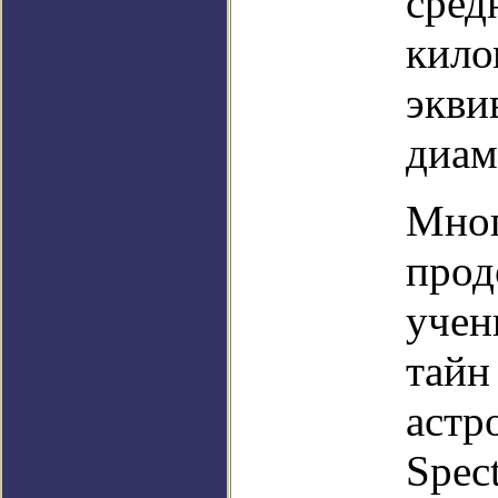
сред
кило
экви
диам
Мног
прод
учен
тайн
астр
Spect