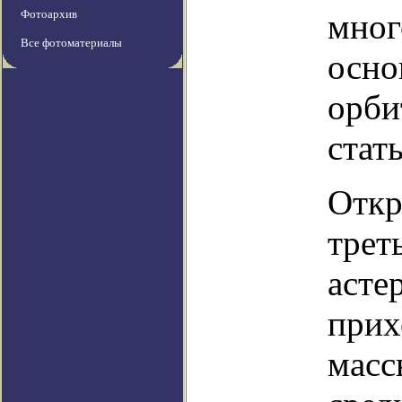
Фотоархив
мног
Все фотоматериалы
осно
орби
стать
Откр
трет
асте
прих
масс