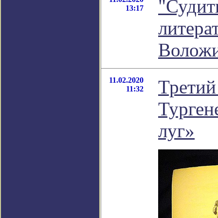
"Судить
13:17
литера
Волож
11.02.2020
Третий
11:32
Турген
луг»