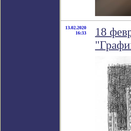
13.02.2020
18 фев
16:33
"Графи