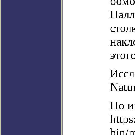
бомб
Палл
стол
накл
этог
Иссл
Natu
По и
https
bin/