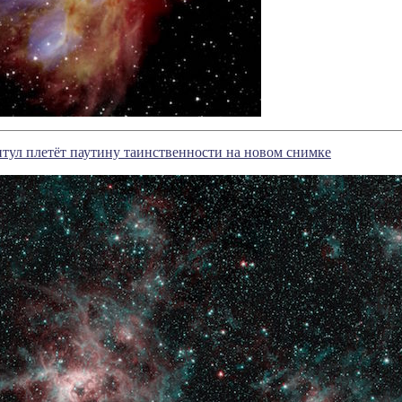
тул плетёт паутину таинственности на новом снимке