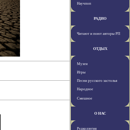
Научпоп
РАДИО
Читают и поют авторы РП
ОТДЫХ
Музеи
Игры
Песни русского застолья
Народное
Смешное
О НАС
Редколлегия