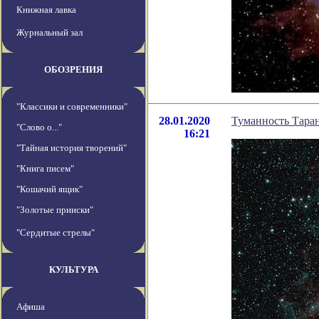
Книжная лавка
Журнальный зал
ОБОЗРЕНИЯ
"Классики и современники"
28.01.2020
Туманность Таран
"Слово о..."
16:21
"Тайная история творений"
"Книга писем"
"Кошачий ящик"
"Золотые прииски"
"Сердитые стрелы"
КУЛЬТУРА
Афиша