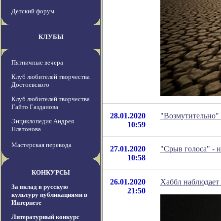
Детский форум
КЛУБЫ
Пятничные вечера
Клуб любителей творчества
Достоевского
Клуб любителей творчества
Гайто Газданова
28.01.2020
"Возмутительно"
Энциклопедия Андрея
10:59
Платонова
Мастерская перевода
27.01.2020
"Срыв голоса" - 
10:58
КОНКУРСЫ
26.01.2020
Хаббл наблюдает
За вклад в русскую
21:50
культуру публикациями в
Интернете
Литературный конкурс