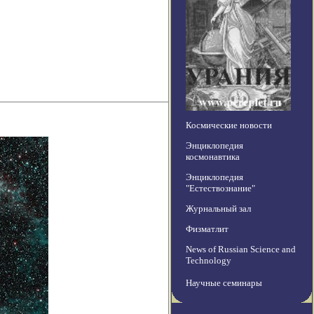
Космические новости
Энциклопедия
космонавтика
Энциклопедия
"Естествознание"
Журнальный зал
Физматлит
News of Russian Science and
Technology
Научные семинары