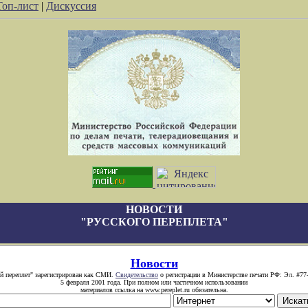
Топ-лист
|
Дискуссия
НОВОСТИ
"РУССКОГО ПЕРЕПЛЕТА"
Новости
й переплет" зарегистрирован как СМИ.
Свидетельство
о регистрации в Министерстве печати РФ: Эл. #77
5 февраля 2001 года. При полном или частичном использовании
материалов ссылка на www.pereplet.ru обязательна.