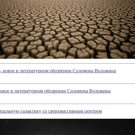
 - новое в литературном обозрении Соломона Воложина
новое в литературном обозрении Соломона Воложина
 пыльную галактику со сверхмассивным центром