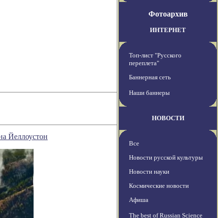
Фотоархив
ИНТЕРНЕТ
Топ-лист "Русского
переплета"
Баннерная сеть
Наши баннеры
НОВОСТИ
ана Йеллоустон
Все
Новости русской культуры
Новости науки
Космические новости
Афиша
The best of Russian Science