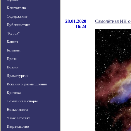
К читателю
Содержание
28.01.2020
Самолётная ИК-о
Публицистика
16:24
"Курск"
Кавказ
Балканы
Проза
Поэзия
Драматургия
Искания и размышления
Критика
Сомнения и споры
Новые книги
У нас в гостях
Издательство