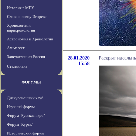
История в МГУ
Слово о полку Игореве
Хронология и
парахронология
Астрономия и Хронология
Альмагест
Запечатленная Россия
28.01.2020
Раскрыт идеальны
15:58
Сталиниана
ФОРУМЫ
Дискуссионный клуб
Научный форум
Форум "Русская идея"
Форум "Курск"
Исторический форум