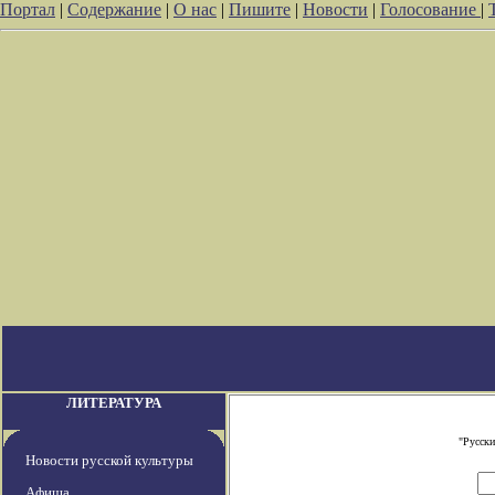
Портал
|
Содержание
|
О нас
|
Пишите
|
Новости
|
Голосование
|
ЛИТЕРАТУРА
"Русски
Новости русской культуры
Афиша