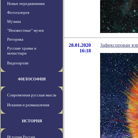
Новые передвжиники
Фотогалерея
Музыка
"Неизвестные" музеи
Риторика
28.01.2020
Зафиксирован взр
Русские храмы и
16:18
монастыри
Видеоархив
ФИЛОСОФИЯ
Современная русская мысль
Искания и размышления
ИСТОРИЯ
История России