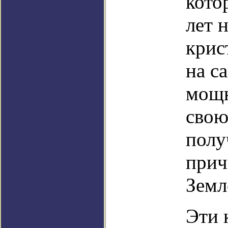
кото
лет 
крис
на с
мощн
свою
полу
прич
Земл
Эти 