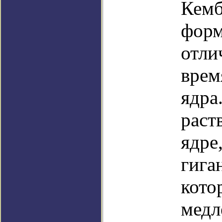
Кемб
форм
отли
врем
ядра
раст
ядре
гига
кото
медл