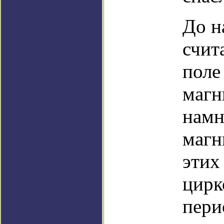
До н
счит
поле
магн
намн
магн
этих
цирк
пери