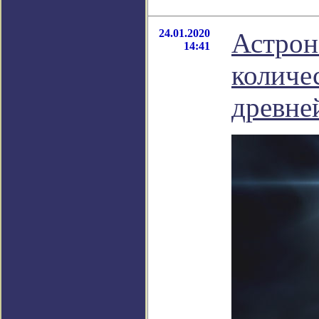
24.01.2020
Астрон
14:41
количе
древне