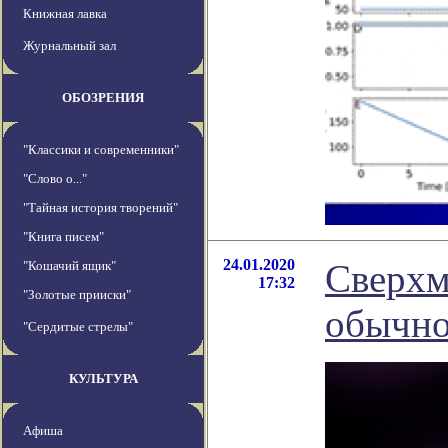
Книжная лавка
Журнальный зал
ОБОЗРЕНИЯ
"Классики и современники"
"Слово о..."
"Тайная история творений"
"Книга писем"
24.01.2020
Cверхм
"Кошачий ящик"
17:32
"Золотые прииски"
обычно
"Сердитые стрелы"
КУЛЬТУРА
Афиша