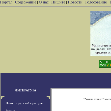
Портал
|
Содержание
|
О нас
|
Пишите
|
Новости
|
Голосование
|
ЛИТЕРАТУРА
"Русский переплет" заре
Новости русской культуры
Афиша