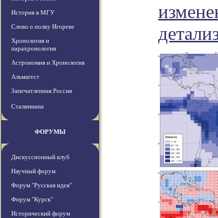
измене
История в МГУ
Слово о полку Игореве
детали
Хронология и
парахронология
Астрономия и Хронология
Альмагест
Запечатленная Россия
Сталиниана
ФОРУМЫ
Дискуссионный клуб
Научный форум
Форум "Русская идея"
Форум "Курск"
Исторический форум