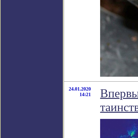
24.01.2020
Впервы
14:21
таинст