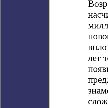
Возр
насч
милл
ново
впло
лет т
появ
пред
знам
слож