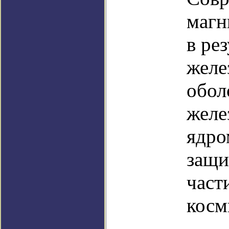
магн
в ре
желе
обол
желе
ядро
защи
част
косм