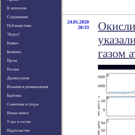
К читателю
Содержание
24.01.2020
Окисли
Публицистика
20:33
"Курск"
указал
Кавказ
газом 
Балканы
Проза
Поэзия
Драматургия
Искания и размышления
Критика
Сомнения и споры
Новые книги
У нас в гостях
Издательство