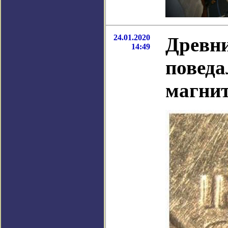
24.01.2020
Древни
14:49
поведа
магнит