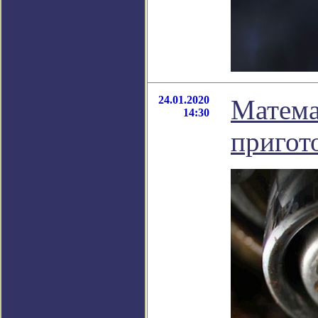
24.01.2020
Матема
14:30
пригот