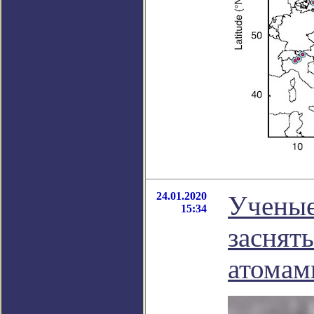
24.01.2020
Ученые
15:34
заснят
атомам