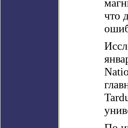
магн
что 
оши
Иссл
янва
Nati
глав
Tard
унив
По и