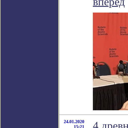
вперед
24.01.2020
4 древ
15:21