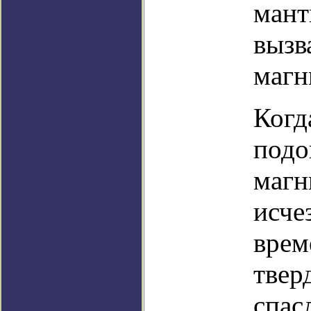
мант
вызв
магн
Когд
подо
магн
исче
врем
твер
спас