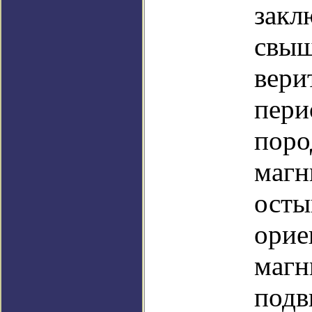
закл
свыш
вери
пери
поро
магн
осты
орие
магн
подв