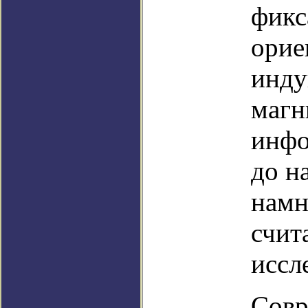
фикс
орие
инду
магн
инфо
до н
намн
счит
иссл
Совр