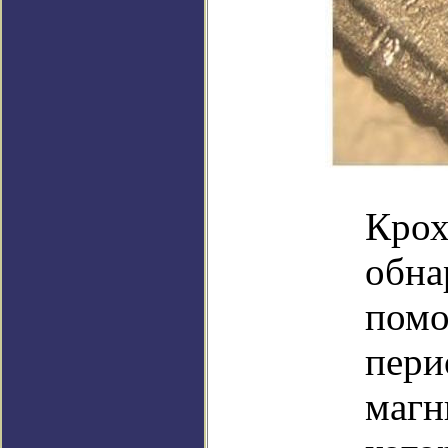
Крох
обна
помо
пери
магн