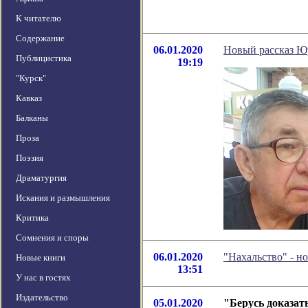
К читателю
Содержание
06.01.2020
Новый рассказ Ю
Публицистика
19:19
"Курск"
Кавказ
Балканы
Проза
Поэзия
Драматургия
Искания и размышления
Критика
Сомнения и споры
06.01.2020
"Нахальство" - н
Новые книги
13:51
У нас в гостях
Издательство
05.01.2020
"Берусь доказат