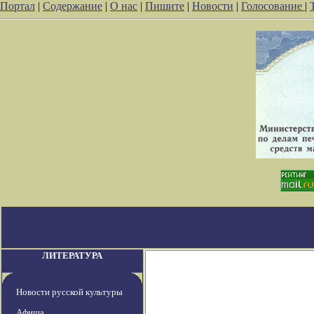
Портал
|
Содержание
|
О нас
|
Пишите
|
Новости
|
Голосование
|
ЛИТЕРАТУРА
Новости русской культуры
Афиша