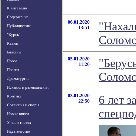
К читателю
Содержание
06.01.2020
"Нахал
Публицистика
13:51
"Курск"
Соломо
Кавказ
Балканы
05.01.2020
"Берус
Проза
11:26
Поэзия
Соломо
Драматургия
Искания и размышления
03.01.2020
6 лет 
Критика
22:50
Сомнения и споры
спецпо
Новые книги
У нас в гостях
Издательство