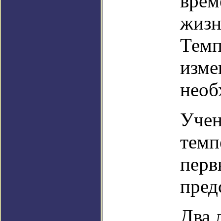
врем
жизн
Темп
изме
необ
Учен
темп
перв
пред
Два 