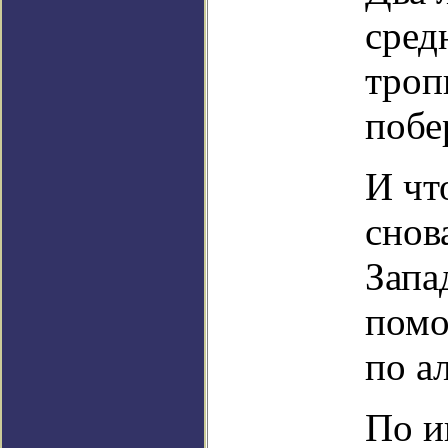
сред
троп
побе
И чт
снов
Запа
помо
по а
По и