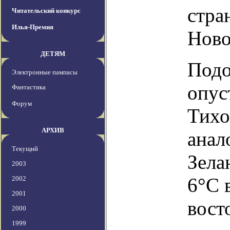
стра
Читательский конкурс
Илья-Премия
Ново
ДЕТЯМ
Подо
Электронные пампасы
опус
Фантастика
Форум
Тихо
АРХИВ
анал
Текущий
Зела
2003
6°C 
2002
2001
вост
2000
1999