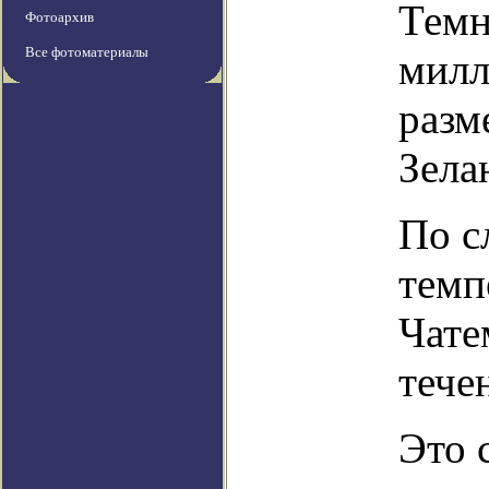
Темн
Фотоархив
Все фотоматериалы
милл
разм
Зела
По с
темп
Чате
тече
Это 