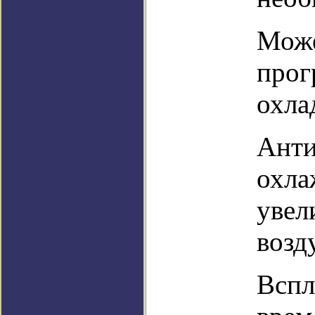
Може
прог
охла
Анти
охла
увел
возд
Вспл