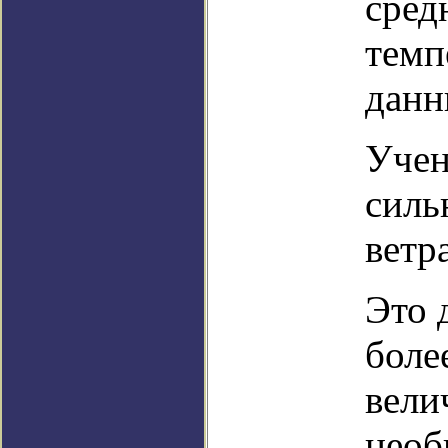
сред
темп
данн
Учен
силь
ветр
Это 
боле
вели
необ