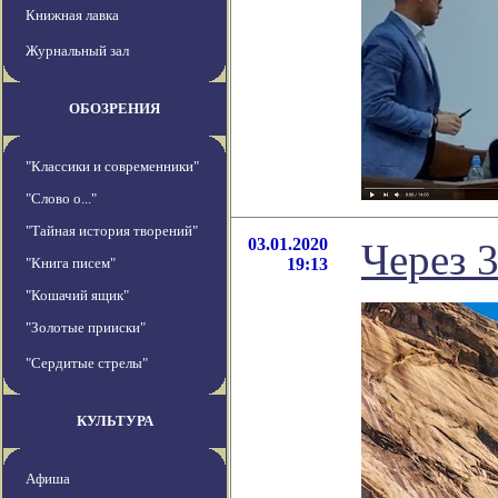
Книжная лавка
Журнальный зал
ОБОЗРЕНИЯ
"Классики и современники"
"Слово о..."
"Тайная история творений"
03.01.2020
Через 3
"Книга писем"
19:13
"Кошачий ящик"
"Золотые прииски"
"Сердитые стрелы"
КУЛЬТУРА
Афиша