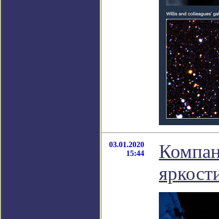
03.01.2020
Компан
15:44
яркости