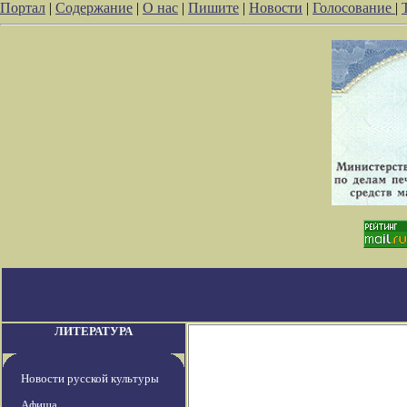
Портал
|
Содержание
|
О нас
|
Пишите
|
Новости
|
Голосование
|
ЛИТЕРАТУРА
Новости русской культуры
Афиша