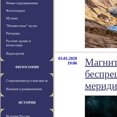
Новые передвжиники
Фотогалерея
Музыка
"Неизвестные" музеи
Риторика
Русские храмы и
монастыри
Видеоархив
03.01.2020
Магнит
19:06
ФИЛОСОФИЯ
беспре
Современная русская мысль
мериди
Искания и размышления
ИСТОРИЯ
История России