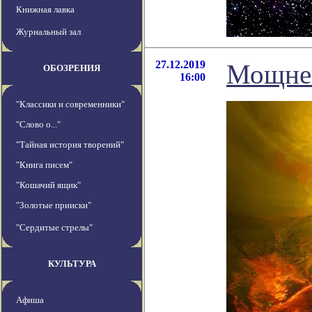
Книжная лавка
Журнальный зал
27.12.2019
Мощней
ОБОЗРЕНИЯ
16:00
"Классики и современники"
"Слово о..."
"Тайная история творений"
"Книга писем"
"Кошачий ящик"
"Золотые прииски"
"Сердитые стрелы"
КУЛЬТУРА
Афиша