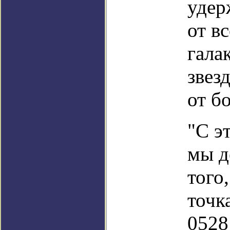
удер
от в
гала
звез
от б
"С э
мы д
того
точк
0528