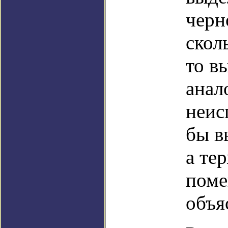
черн
скол
то в
анал
неис
бы в
а те
поме
объя