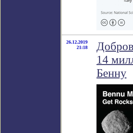
26.12.2019
Добров
21:18
14 мил
Бенну