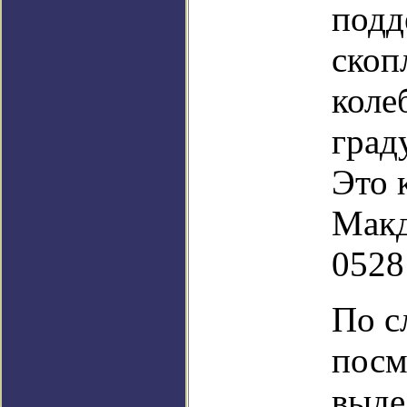
подд
скоп
коле
град
Это 
Макд
0528
По с
посм
выде