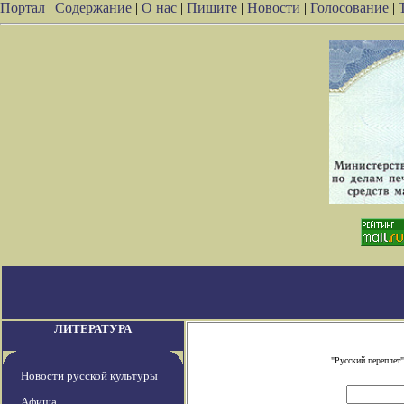
Портал
|
Содержание
|
О нас
|
Пишите
|
Новости
|
Голосование
|
ЛИТЕРАТУРА
"Русский переплет
Новости русской культуры
Афиша