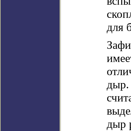
вспы
скоп
для 
Зафи
имее
отли
дыр.
счит
выде
дыр 