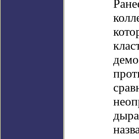
Ране
колл
кото
клас
демо
прот
срав
неоп
дыра
назв