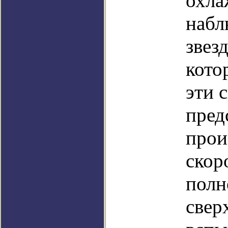
охла
набл
звез
кото
эти 
пред
прои
скор
полн
свер