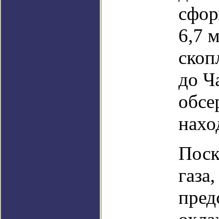
сфор
6,7 
скоп
до Ч
обсе
нахо
Поск
газа
пред