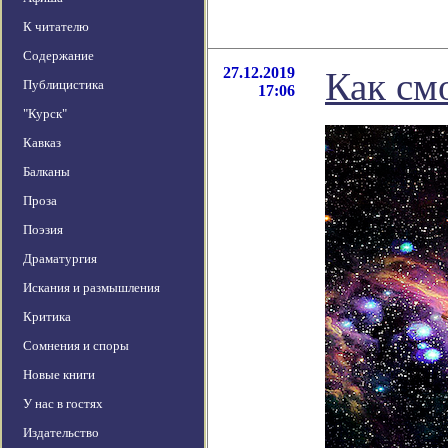
К читателю
Содержание
27.12.2019
Как см
Публицистика
17:06
"Курск"
Кавказ
Балканы
Проза
Поэзия
Драматургия
Искания и размышления
Критика
Сомнения и споры
Новые книги
У нас в гостях
Издательство