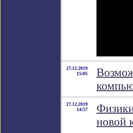
27.12.2019
Возмож
15:05
компью
27.12.2019
Физики
14:57
новой 