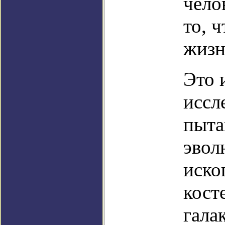
чело
то, 
жизн
Это 
иссл
пыта
эвол
иско
кост
гала