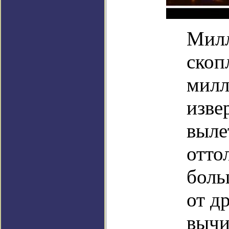
Милл
скоп
милл
изве
выле
отто
боль
от д
вычи