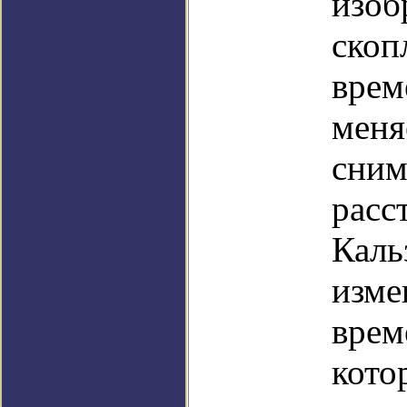
изоб
скоп
врем
меня
сним
расс
Каль
изме
врем
кото