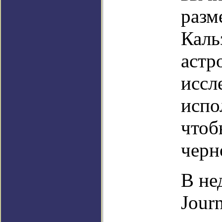
разм
Каль
астр
иссл
испо
чтоб
черн
В не
Journ