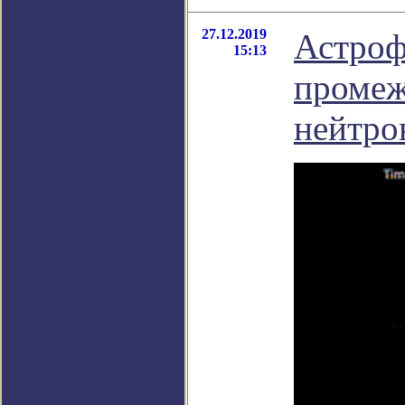
27.12.2019
Астроф
15:13
промеж
нейтро