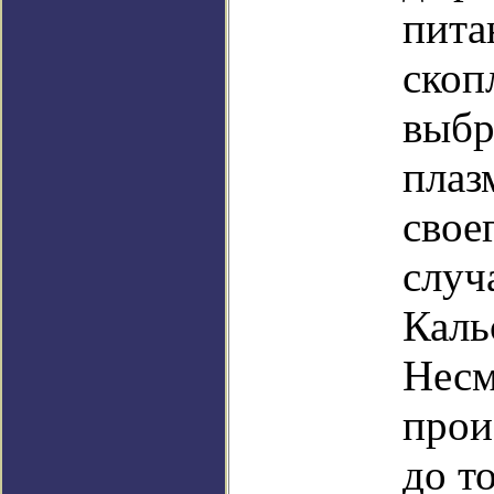
пита
скоп
выбр
плаз
свое
случ
Каль
Несм
прои
до т