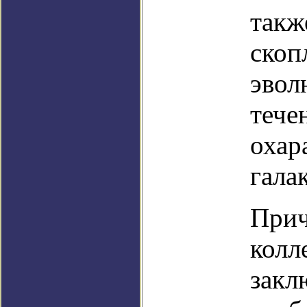
такж
скоп
эвол
тече
охар
гала
Прич
колл
закл