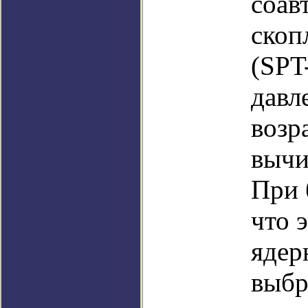
соав
скоп
(SPT
давл
возр
вычи
При 
что 
ядер
выбр