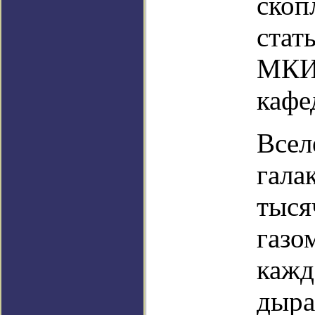
скоп
стат
МКИ 
кафе
Всел
гала
тыся
газо
кажд
дыра