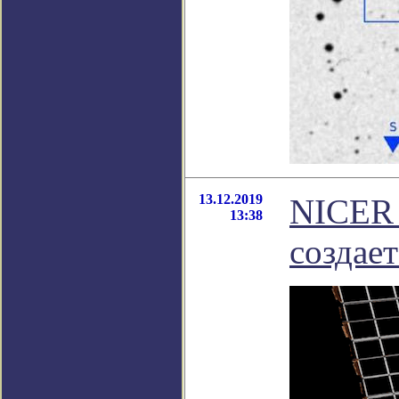
13.12.2019
NICER 
13:38
создае