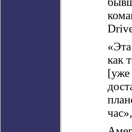
бывш
кома
Drive
«Эта
как 
[уже
дост
план
час»
Амер