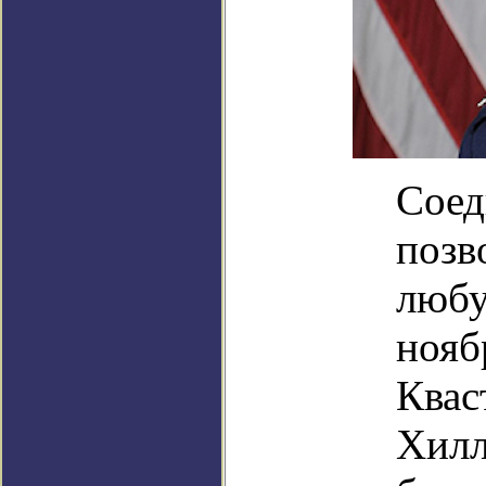
Соед
позв
любу
нояб
Квас
Хилл