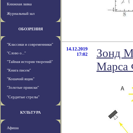
Книжная лавка
Журнальный зал
ОБОЗРЕНИЯ
"Классики и современники"
14.12.2019
Зонд M
"Слово о..."
17:02
"Тайная история творений"
Марса 
"Книга писем"
"Кошачий ящик"
"Золотые прииски"
"Сердитые стрелы"
КУЛЬТУРА
Афиша