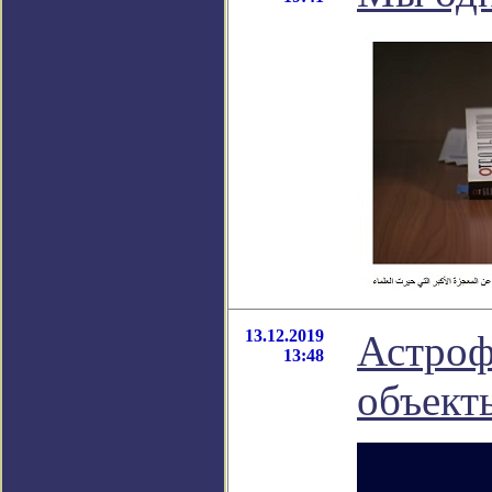
13.12.2019
Астроф
13:48
объект