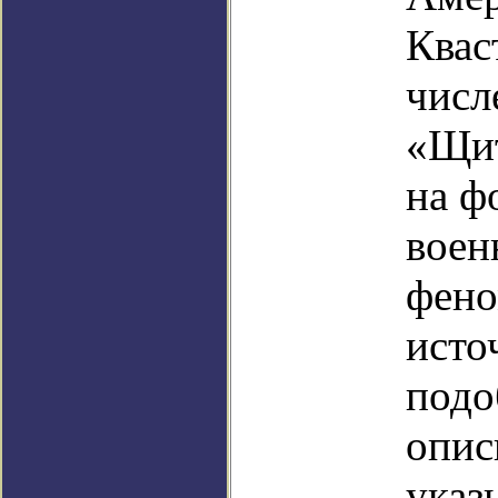
Квас
числ
«Щит
на ф
воен
фено
исто
подо
опис
указ