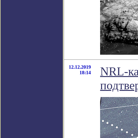
12.12.2019
NRL-ка
18:14
подтве