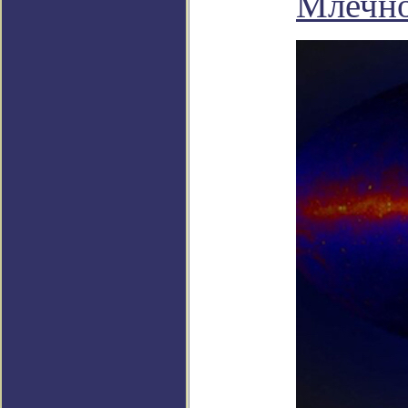
Млечн