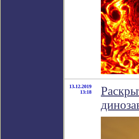
13.12.2019
Раскры
13:18
диноза