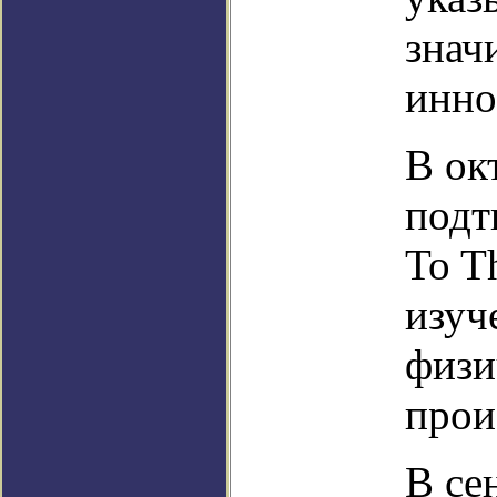
знач
инно
В ок
подт
To T
изуч
физи
прои
В се