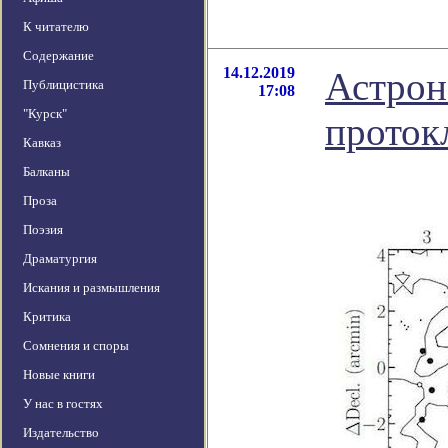
К читателю
Содержание
14.12.2019
Астрон
Публицистика
17:08
"Курск"
проток
Кавказ
Балканы
Проза
Поэзия
Драматургия
Искания и размышления
Критика
Сомнения и споры
Новые книги
У нас в гостях
Издательство