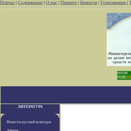
Портал
|
Содержание
|
О нас
|
Пишите
|
Новости
|
Голосование
|
ЛИТЕРАТУРА
Новости русской культуры
Афиша