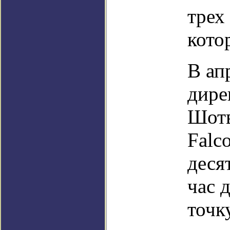
трех
кото
В ап
дире
Шотв
Falc
деся
час 
точк