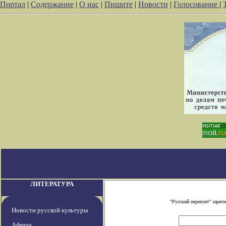
Портал
|
Содержание
|
О нас
|
Пишите
|
Новости
|
Голосование
|
ЛИТЕРАТУРА
"Русский переплет" заре
Новости русской культуры
Афиша