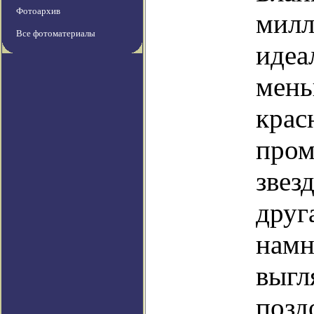
Фотоархив
милл
Все фотоматериалы
идеа
мень
крас
пром
звез
друг
намн
выгл
позд