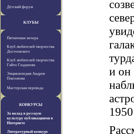
созв
Детский форум
севе
КЛУБЫ
увид
Пятничные вечера
гала
Клуб любителей творчества
Достоевского
турд
Клуб любителей творчества
Гайто Газданова
и он
Энциклопедия Андрея
Платонова
набл
Мастерская перевода
астр
КОНКУРСЫ
1950
За вклад в русскую
культуру публикациями в
Интернете
Расс
Литературный конкурс