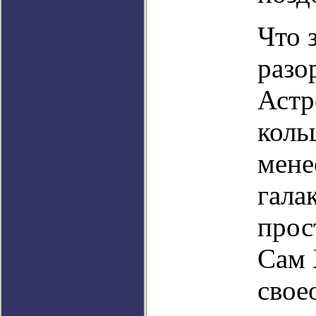
Что 
разо
Астр
коль
мене
гала
прос
Сам 
свое