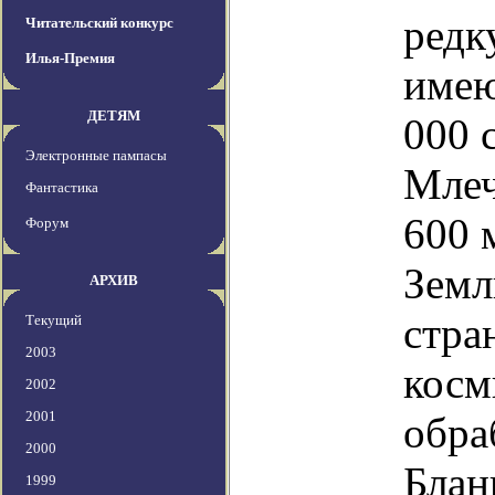
редк
Читательский конкурс
Илья-Премия
имею
ДЕТЯМ
000 
Электронные пампасы
Млеч
Фантастика
600 
Форум
Земл
АРХИВ
стра
Текущий
2003
косм
2002
2001
обра
2000
Блан
1999