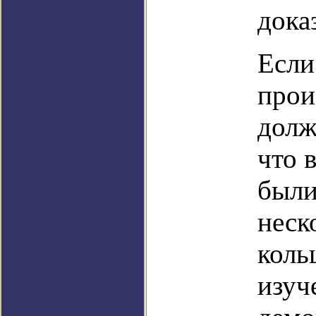
дока
Если
прои
долж
что 
были
неск
коль
изуч