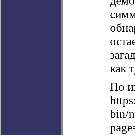
демо
симм
обна
оста
зага
как 
По и
https
bin/
page