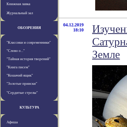
Книжная лавка
Журнальный зал
04.12.2019
Изучен
ОБОЗРЕНИЯ
18:10
Сатурн
"Классики и современники"
Земле
"Слово о..."
"Тайная история творений"
"Книга писем"
"Кошачий ящик"
"Золотые прииски"
"Сердитые стрелы"
КУЛЬТУРА
Афиша