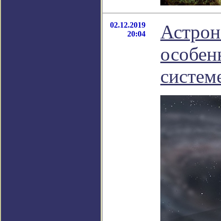
02.12.2019
Астрон
20:04
особен
систем