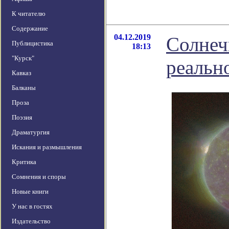
К читателю
Содержание
04.12.2019
Солнеч
Публицистика
18:13
"Курск"
реальн
Кавказ
Балканы
Проза
Поэзия
Драматургия
Искания и размышления
Критика
Сомнения и споры
Новые книги
У нас в гостях
Издательство