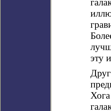
гала
иллю
грав
Боле
лучш
эту 
Друг
пред
Хога
галак