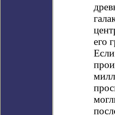
древ
гала
цент
его 
Если
прои
милл
прос
могл
посл