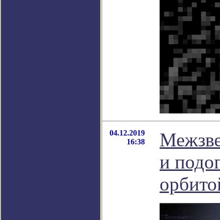
04.12.2019
Межзве
16:38
и подо
орбито