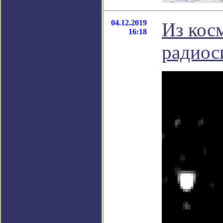
04.12.2019
Из кос
16:18
радиос