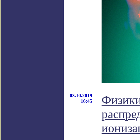
03.10.2019
Физики
16:45
распре
иониза