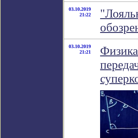
03.10.2019
"Лояль
21:22
обозре
03.10.2019
Физика
21:21
переда
суперк