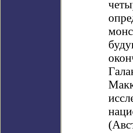
четы
опре
монс
буду
окон
Гала
Макк
иссл
наци
(Авс