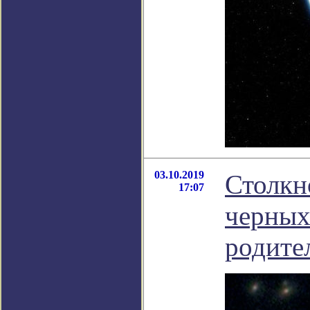
03.10.2019
Столкн
17:07
черных
родите