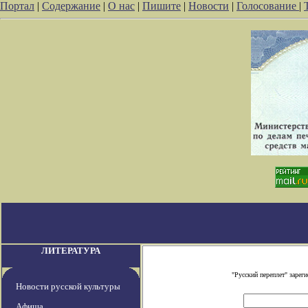
Портал
|
Содержание
|
О нас
|
Пишите
|
Новости
|
Голосование
|
ЛИТЕРАТУРА
"Русский переплет" заре
Новости русской культуры
Афиша