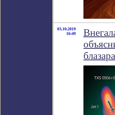
03.10.2019
Внегал
16:49
объясн
блазар