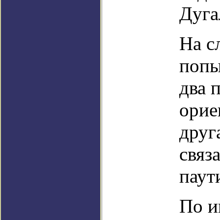
Дуга
На с
попы
два 
орие
друга
связ
паут
По и