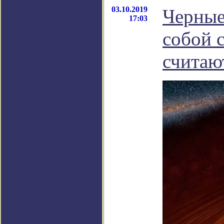
03.10.2019
Черные
17:03
собой 
считаю