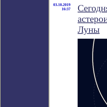
03.10.2019
Сегодн
16:37
астеро
Луны