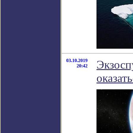
03.10.2019
Экзосп
20:42
оказат