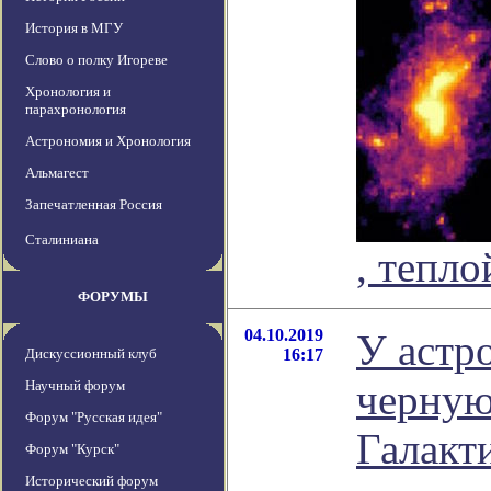
История в МГУ
Слово о полку Игореве
Хронология и
парахронология
Астрономия и Хронология
Альмагест
Запечатленная Россия
Сталиниана
, тепл
ФОРУМЫ
04.10.2019
У астр
Дискуссионный клуб
16:17
черную
Научный форум
Форум "Русская идея"
Галакт
Форум "Курск"
Исторический форум