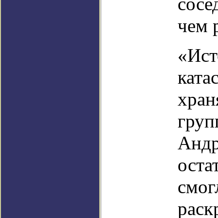
сосе
чем 
«Ист
ката
хран
груп
Андр
оста
смог
раск