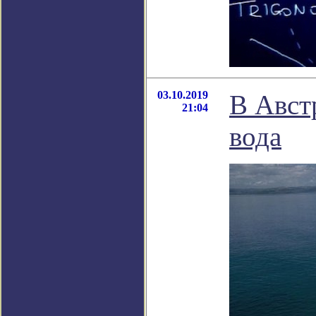
03.10.2019
В Авст
21:04
вода