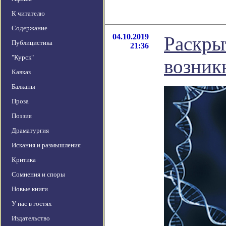
К читателю
Содержание
04.10.2019
Раскры
Публицистика
21:36
"Курск"
возник
Кавказ
Балканы
Проза
Поэзия
Драматургия
Искания и размышления
Критика
Сомнения и споры
Новые книги
У нас в гостях
Издательство