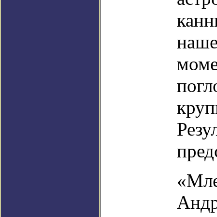
канн
наше
моме
погл
круп
Резу
пред
«Мле
Андр