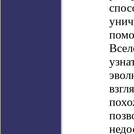
спос
унич
помо
Всел
узна
эвол
взгл
похо
позв
недо