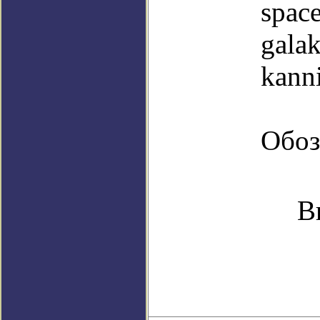
space
gala
kann
Обоз
В