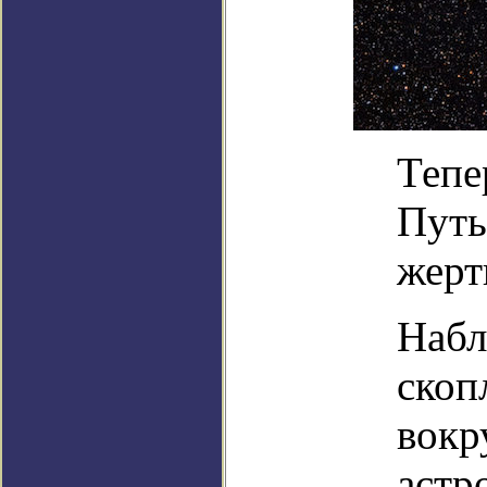
Тепе
Путь
жерт
Набл
скоп
вокр
астр