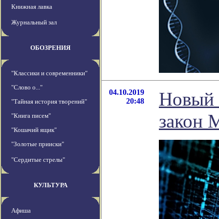
Книжная лавка
Журнальный зал
ОБОЗРЕНИЯ
"Классики и современники"
"Слово о..."
04.10.2019
Новый 
20:48
"Тайная история творений"
закон 
"Книга писем"
"Кошачий ящик"
"Золотые прииски"
"Сердитые стрелы"
КУЛЬТУРА
Афиша