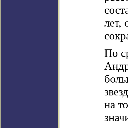
сост
лет,
сокр
По с
Андр
боль
звез
на т
знач