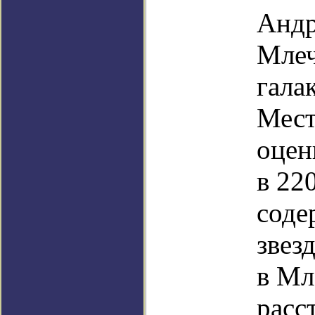
Андр
Млеч
гала
Мест
оцен
в 22
соде
звезд
в Мл
расс