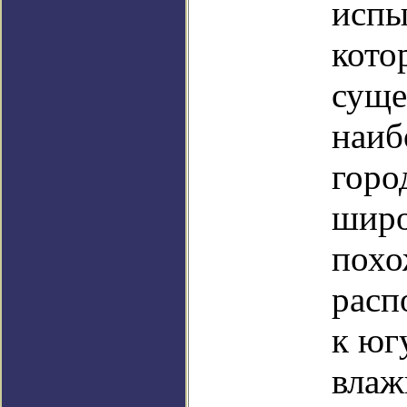
испы
кото
суще
наиб
горо
широ
похо
расп
к юг
влаж