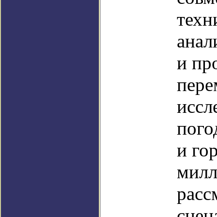
техн
анал
и пр
пере
иссл
пого
и го
милл
расс
сцен