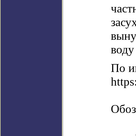
част
засу
выну
воду
По и
http
Обоз