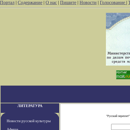
Портал
|
Содержание
|
О нас
|
Пишите
|
Новости
|
Голосование
|
ЛИТЕРАТУРА
"Русский переплет
Новости русской культуры
Афиша