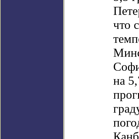
Пете
что 
темп
Минс
Софи
на 5
прог
град
пого
Канб