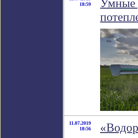
Умные 
18:59
потепл
11.07.2019
«Водор
18:56