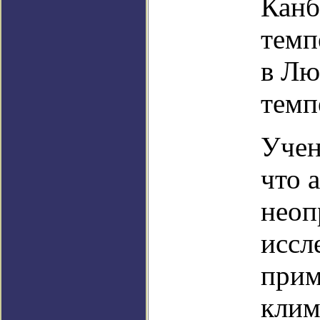
Канб
темп
в Лю
темп
Учен
что 
неоп
иссл
прим
клим