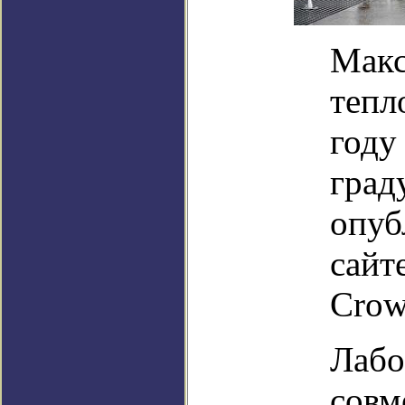
Макс
тепл
году
град
опуб
сайт
Crow
Лабо
совм