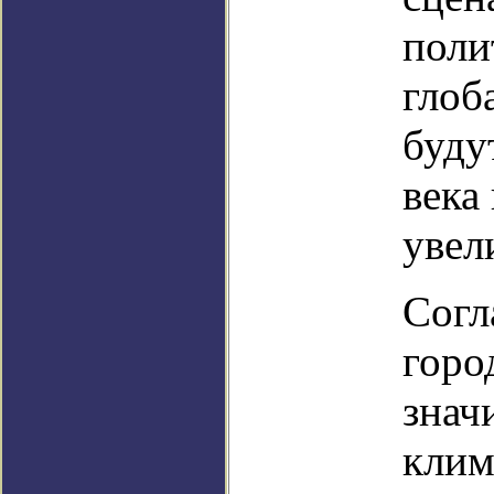
поли
глоб
буду
века
увел
Согл
горо
знач
клим