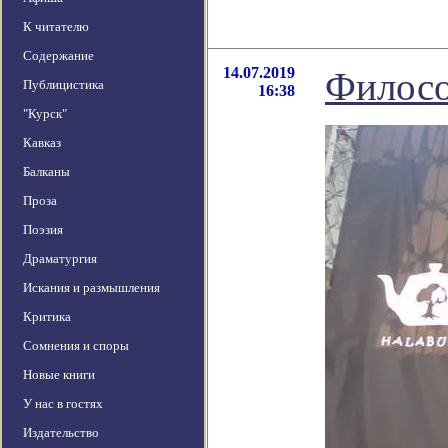
К читателю
Содержание
14.07.2019
Филосо
Публицистика
16:38
"Курск"
Кавказ
Балканы
Проза
Поэзия
Драматургия
Искания и размышления
Критика
Сомнения и споры
Новые книги
У нас в гостях
Издательство