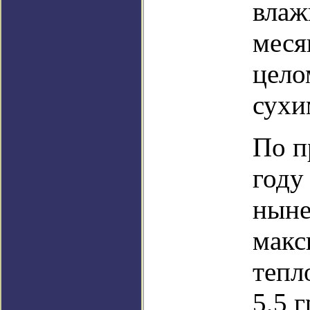
влаж
меся
цело
сухи
По п
году
ныне
макс
тепл
5,5 