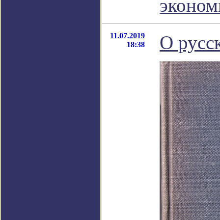
эконом
11.07.2019
О русс
18:38