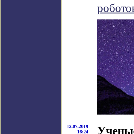
робото
12.07.2019
Учены
16:24