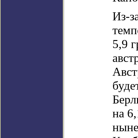
Из-з
темп
5,9 
авст
Авст
буде
Берл
на 6
ныне