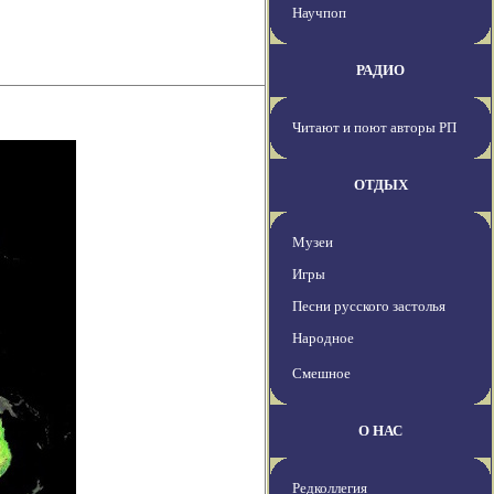
Научпоп
РАДИО
Читают и поют авторы РП
ОТДЫХ
Музеи
Игры
Песни русского застолья
Народное
Смешное
О НАС
Редколлегия