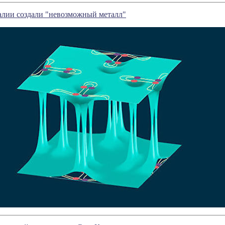
алии создали "невозможный металл"