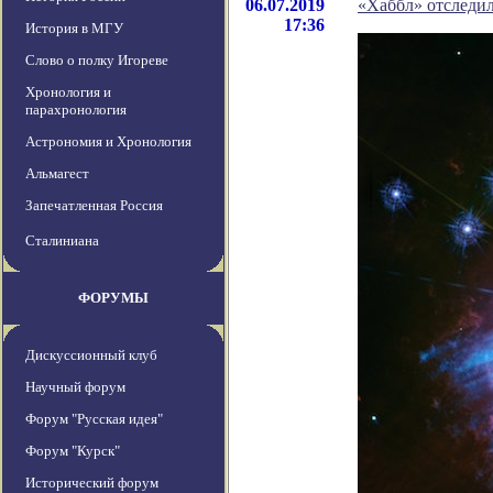
06.07.2019
«Хаббл» отследил
17:36
История в МГУ
Слово о полку Игореве
Хронология и
парахронология
Астрономия и Хронология
Альмагест
Запечатленная Россия
Сталиниана
ФОРУМЫ
Дискуссионный клуб
Научный форум
Форум "Русская идея"
Форум "Курск"
Исторический форум