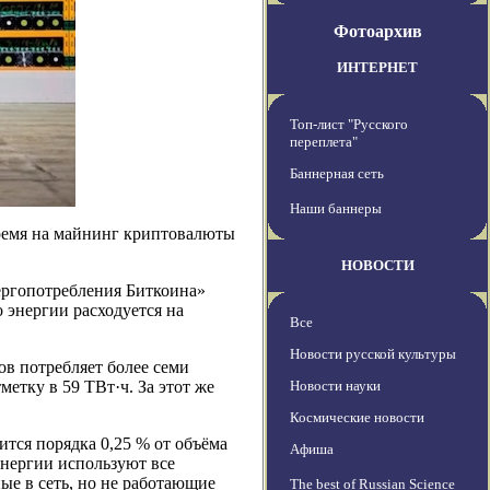
Фотоархив
ИНТЕРНЕТ
Топ-лист "Русского
переплета"
Баннерная сеть
Наши баннеры
время на майнинг криптовалюты
НОВОСТИ
ергопотребления Биткоина»
ко энергии расходуется на
Все
Новости русской культуры
ов потребляет более семи
етку в 59 ТВт·ч. За этот же
Новости науки
Космические новости
ится порядка 0,25 % от объёма
Афиша
энергии используют все
ые в сеть, но не работающие
The best of Russian Science