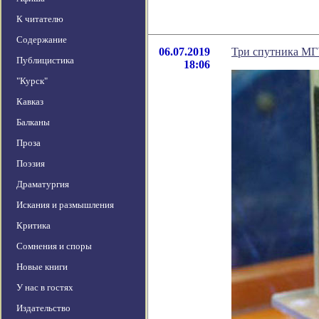
К читателю
Содержание
06.07.2019
Три спутника МГ
Публицистика
18:06
"Курск"
Кавказ
Балканы
Проза
Поэзия
Драматургия
Искания и размышления
Критика
Сомнения и споры
Новые книги
У нас в гостях
Издательство