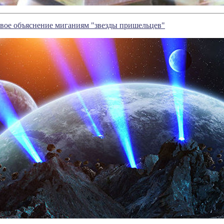
вое объяснение миганиям "звезды пришельцев"