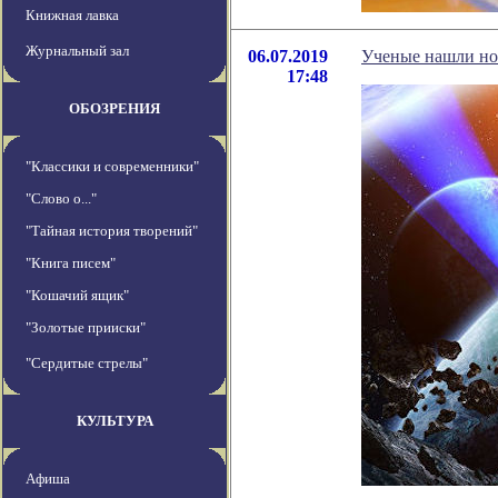
Книжная лавка
Журнальный зал
06.07.2019
Ученые нашли но
17:48
ОБОЗРЕНИЯ
"Классики и современники"
"Слово о..."
"Тайная история творений"
"Книга писем"
"Кошачий ящик"
"Золотые прииски"
"Сердитые стрелы"
КУЛЬТУРА
Афиша