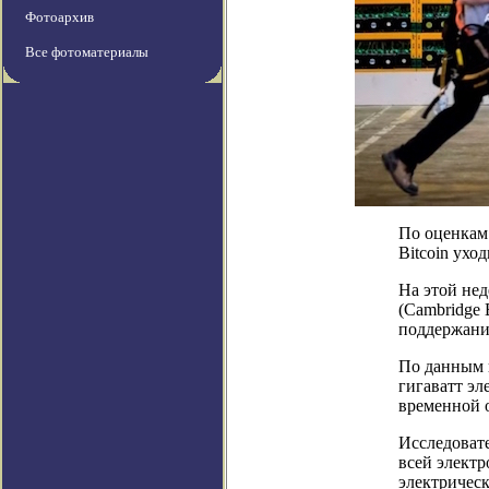
Фотоархив
Все фотоматериалы
По оценкам
Bitcoin ухо
На этой не
(Cambridge 
поддержание
По данным и
гигаватт эл
временной о
Исследовате
всей электр
электрическ