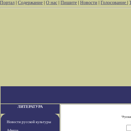
Портал
|
Содержание
|
О нас
|
Пишите
|
Новости
|
Голосование
|
ЛИТЕРАТУРА
"Русски
Новости русской культуры
Афиша