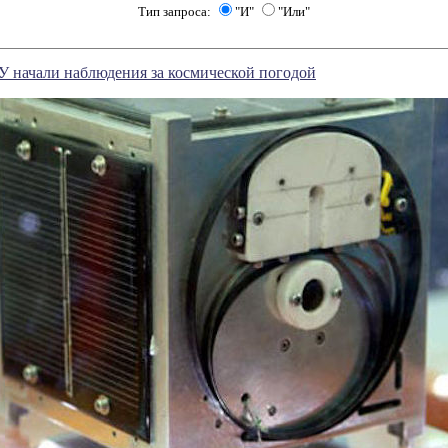
Тип запроса:
"И"
"Или"
У начали наблюдения за космической погодой