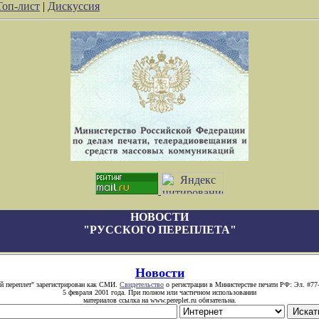
Топ-лист
|
Дискуссия
НОВОСТИ
"РУССКОГО ПЕРЕПЛЕТА"
Новости
й переплет" зарегистрирован как СМИ.
Свидетельство
о регистрации в Министерстве печати РФ: Эл. #77
5 февраля 2001 года. При полном или частичном использовании
материалов ссылка на www.pereplet.ru обязательна.