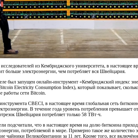
 исследователей из Кембриджского университета, в настоящее 
дит больше электроэнергии, чем потребляет вся Швейцария.
деле был запущен онлайн-инструмент «Кембриджский индекс эн
Bitcoin Electricity Consumption Index), который показывает, сколь
 работы сети Bitcoin.
нструмента CBECI, в настоящее время глобальная сеть биткоин
ектроэнергии. В течение года уровень потребления превышает отм
трезок Швейцария потребляет только 58 ТВт·ч.
ли подсчитали, что в настоящее время на долю биткоина приход
оэнергии, потребляемой в мире. Примерно такое же количество 
ие чайники Великобритании за 11 лет. Кроме того, все включённ