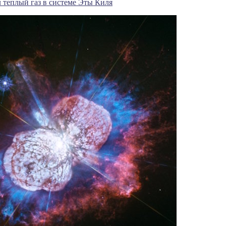
 теплый газ в системе Эты Киля