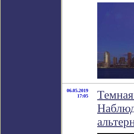
06.05.2019
Темная
17:05
Наблюд
альтер