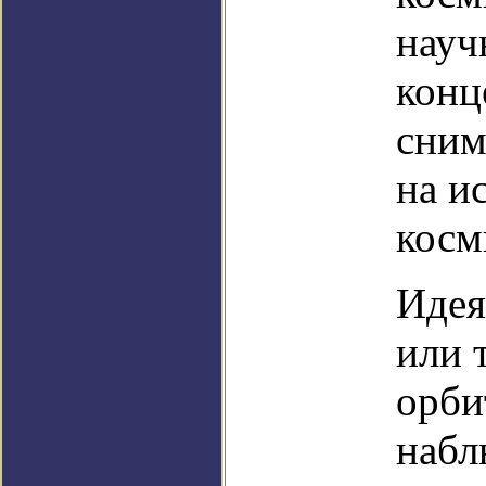
науч
конц
сним
на и
косм
Идея
или 
орби
набл