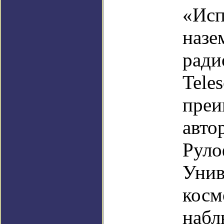
«Исп
назе
ради
Tele
преи
авто
Руло
Унив
косм
набл