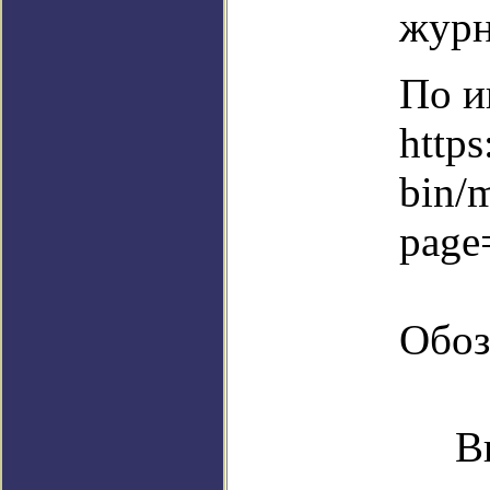
журн
По и
https
bin/
page
Обоз
В