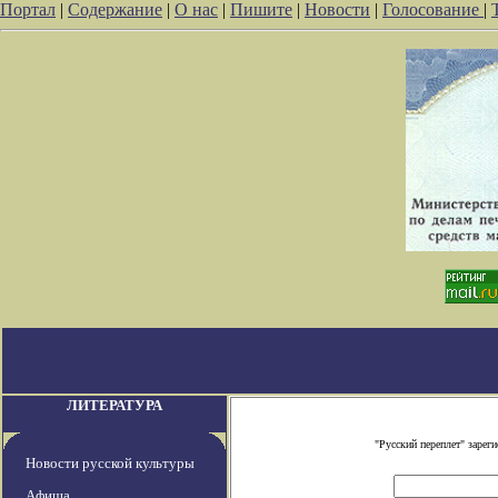
Портал
|
Содержание
|
О нас
|
Пишите
|
Новости
|
Голосование
|
ЛИТЕРАТУРА
"Русский переплет" заре
Новости русской культуры
Афиша