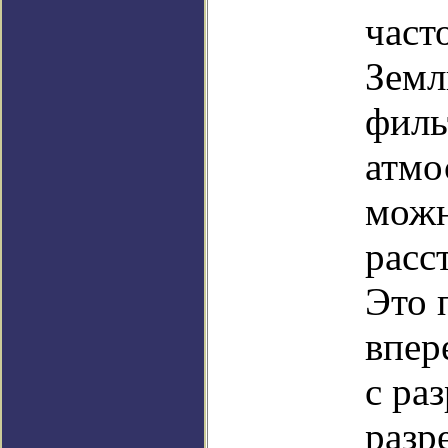
част
Земл
филь
атмо
можн
расс
Это 
впер
с ра
разр