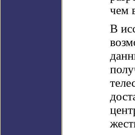
чем в
В ис
возм
данн
полу
теле
дост
цент
жест