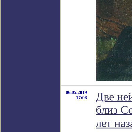
06.05.2019
Две не
17:08
близ С
лет наз