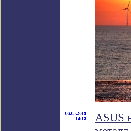
06.05.2019
ASUS н
14:18
металл