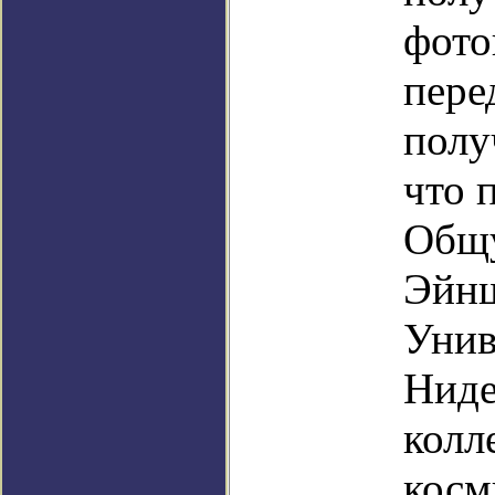
фото
пере
полу
что 
Общу
Эйнш
Унив
Ниде
колл
косм