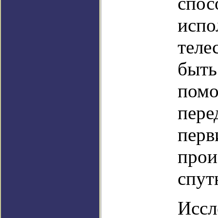
спос
испо
теле
быть
помо
пере
перв
прои
спут
Иссл