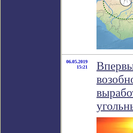
06.05.2019
Впервы
15:21
возобн
вырабо
угольн