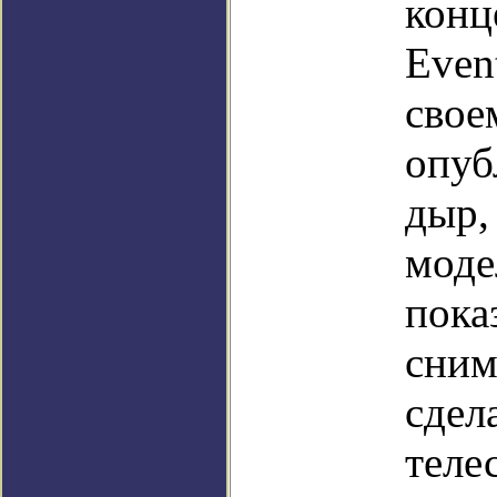
конц
Even
свое
опуб
дыр,
моде
пока
сним
сдел
теле