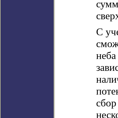
сумм
свер
С уч
смож
неба
зави
нали
поте
сбор
неск