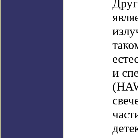
Друг
явля
излу
тако
есте
и сп
(HAW
свеч
част
дете