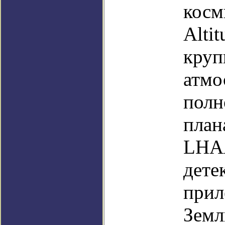
косм
Alti
круп
атмо
полн
план
LHAA
дете
прил
Земл