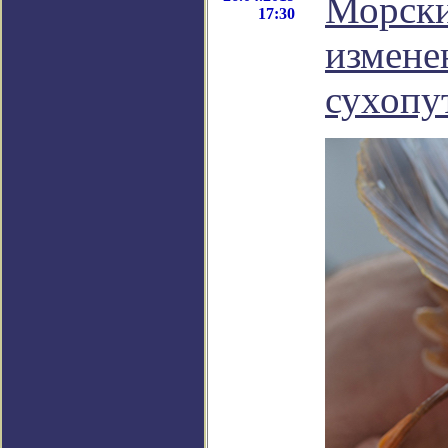
Морски
17:30
изменен
сухопу