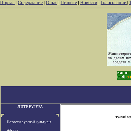
Портал
|
Содержание
|
О нас
|
Пишите
|
Новости
|
Голосование
|
ЛИТЕРАТУРА
"Русский пе
Новости русской культуры
Афиша