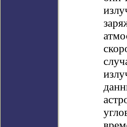
излуч
заря
атмо
скор
случ
излу
данн
астр
угло
врем