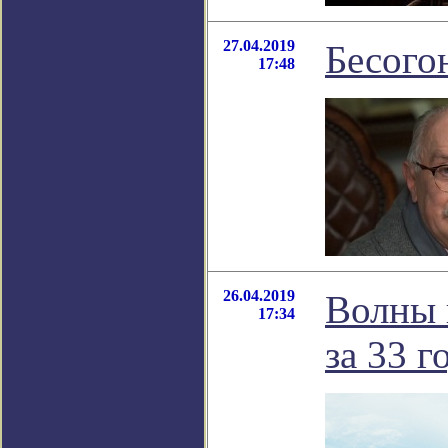
27.04.2019
Бесого
17:48
26.04.2019
Волны 
17:34
за 33 г