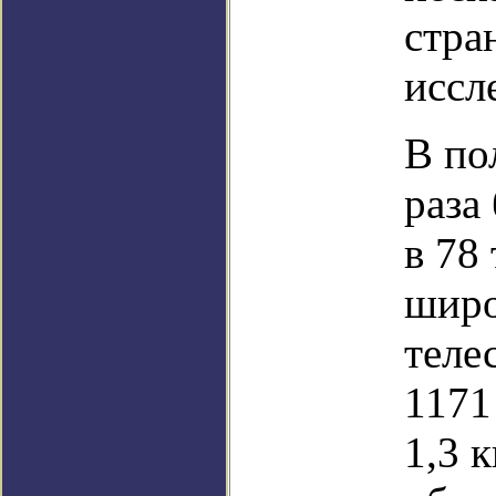
стра
иссл
В по
раза
в 78
широ
теле
1171
1,3 