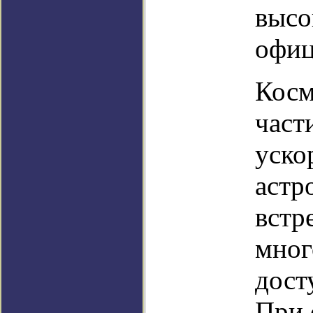
высо
офиц
Косм
част
уско
астр
встр
мног
дост
При 