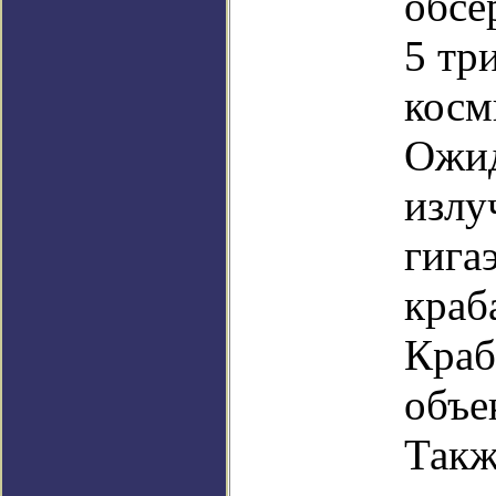
обсе
5 тр
косм
Ожид
излу
гига
краб
Краб
объе
Такж