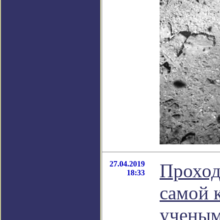
27.04.2019
Проход
18:33
самой 
учены