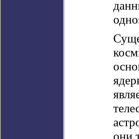
данн
одно
Суще
косм
осно
ядер
явля
теле
астр
они 