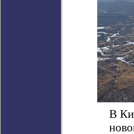
В Ки
ново