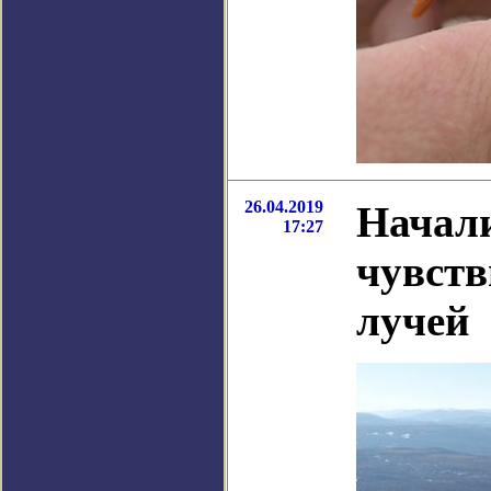
26.04.2019
Начали
17:27
чувств
лучей