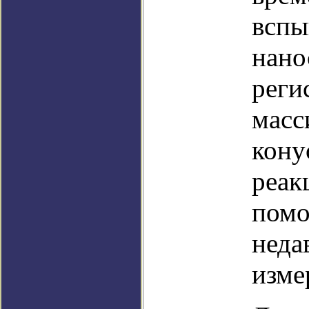
вспы
нано
реги
масс
кону
реак
помо
неда
изме