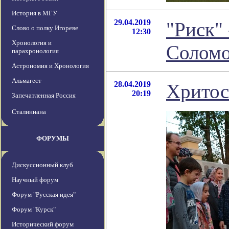
История в МГУ
29.04.2019
"Риск"
Слово о полку Игореве
12:30
Хронология и
Соломо
парахронология
Астрономия и Хронология
Альмагест
28.04.2019
Хритос
20:19
Запечатленная Россия
Сталиниана
ФОРУМЫ
Дискуссионный клуб
Научный форум
Форум "Русская идея"
Форум "Курск"
Исторический форум