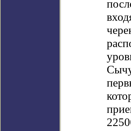
посл
вход
чере
расп
уров
Сычу
перв
кото
прие
2250