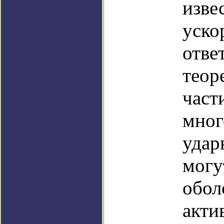
изве
уско
отве
теор
част
мног
удар
могу
обол
акти