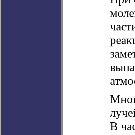
моле
част
реак
заме
выпа
атмо
Мног
луче
В ча