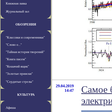
Книжная лавка
Журнальный зал
ОБОЗРЕНИЯ
"Классики и современники"
"Слово о..."
"Тайная история творений"
"Книга писем"
"Кошачий ящик"
"Золотые прииски"
"Сердитые стрелы"
29.04.2019
Самое 
14:47
КУЛЬТУРА
электр
Афиша