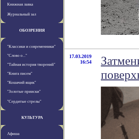
Книжная лавка
Журнальный зал
ОБОЗРЕНИЯ
"Классики и современники"
"Слово о..."
17.03.2019
Затмен
16:54
"Тайная история творений"
поверх
"Книга писем"
"Кошачий ящик"
"Золотые прииски"
"Сердитые стрелы"
КУЛЬТУРА
Афиша