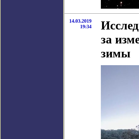
14.03.2019
Исслед
19:34
за изм
зимы