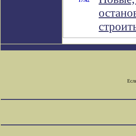
17:42
остано
строит
Есл