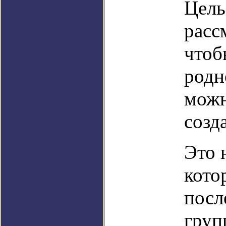
Цель
расс
чтоб
родн
можн
созд
Это 
кото
посл
груп