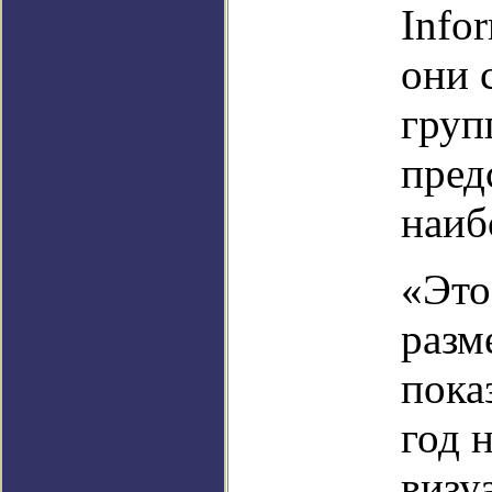
Info
они 
груп
пред
наиб
«Это
разм
пока
год 
визу