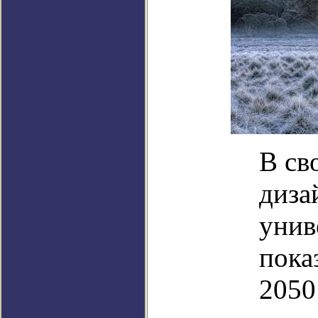
В св
диза
унив
пока
2050