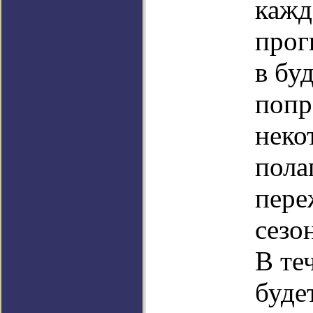
кажд
прог
в бу
попр
неко
пола
пере
сезо
В те
буде