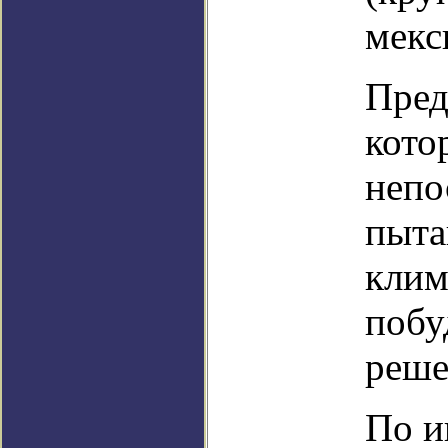
мекс
Пред
кото
непо
пыта
клим
побу
реше
По и