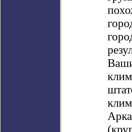
похо
горо
горо
резу
Ваши
клим
штат
клим
Арка
(кру