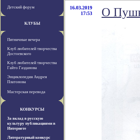
Детский форум
16.03.2019
О Пушк
17:53
КЛУБЫ
Пятничные вечера
Клуб любителей творчества
Достоевского
Клуб любителей творчества
Гайто Газданова
Энциклопедия Андрея
Платонова
Мастерская перевода
КОНКУРСЫ
За вклад в русскую
культуру публикациями в
Интернете
Литературный конкурс