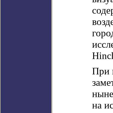
соде
возд
горо
иссл
Hinc
При 
заме
ныне
на и