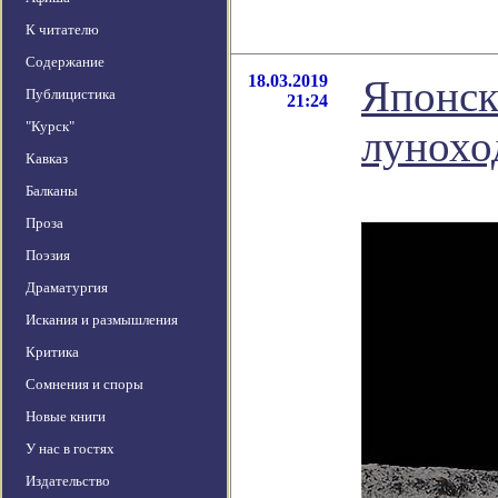
К читателю
Содержание
18.03.2019
Японск
Публицистика
21:24
"Курск"
лунохо
Кавказ
Балканы
Проза
Поэзия
Драматургия
Искания и размышления
Критика
Сомнения и споры
Новые книги
У нас в гостях
Издательство