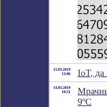
15.03.2019
IoT, да
13:06
14.03.2019
Мрачны
19:51
9ºC