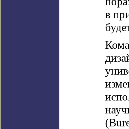
пора
в пр
будет
Кома
диза
унив
изме
испо
науч
(Bure