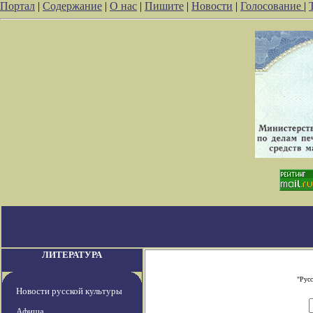
Портал
|
Содержание
|
О нас
|
Пишите
|
Новости
|
Голосование
|
ЛИТЕРАТУРА
"Рус
Новости русской культуры
Афиша