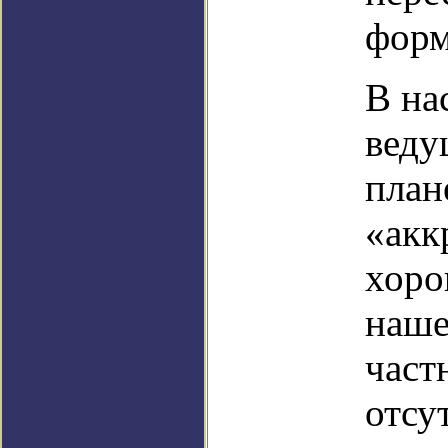
форм
В на
веду
план
«акк
хоро
наше
частн
отсу