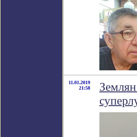
11.01.2019
Землян
21:58
суперл