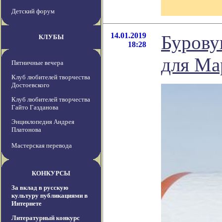
Детский форум
14.01.2019
Бурову
КЛУБЫ
18:28
для Ма
Пятничные вечера
Клуб любителей творчества
Достоевского
Клуб любителей творчества
Гайто Газданова
Энциклопедия Андрея
Платонова
Мастерская перевода
КОНКУРСЫ
За вклад в русскую
культуру публикациями в
Интернете
Литературный конкурс