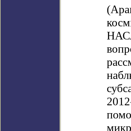
(Apa
косм
НАСА
вопр
расс
набл
субс
2012
помо
микр