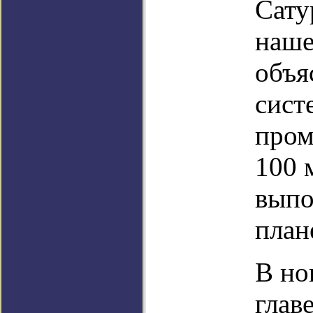
Сату
наше
объя
сист
пром
100 
выпо
план
В но
глав