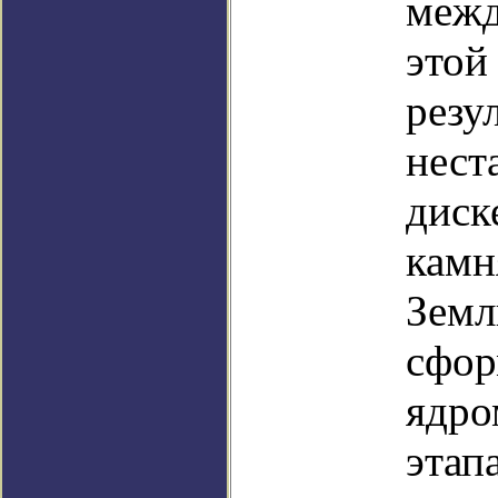
межд
этой
резу
нест
диск
камн
Земл
сфор
ядро
этап