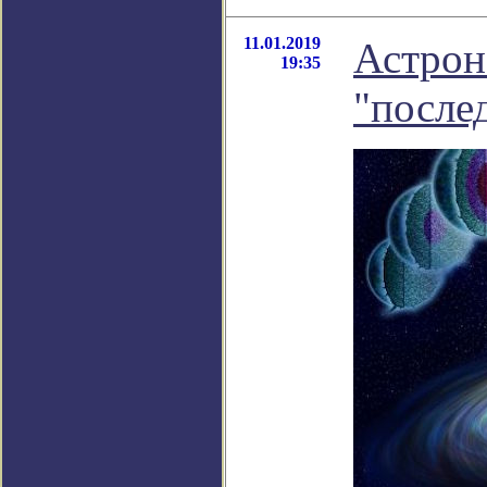
11.01.2019
Астрон
19:35
"после