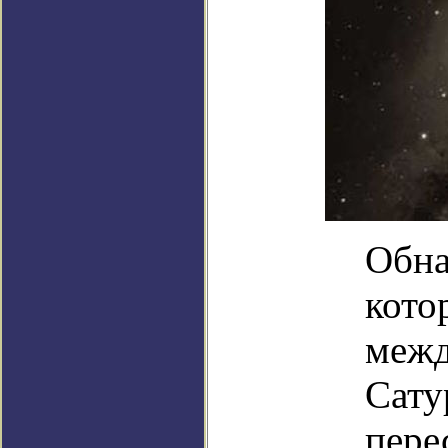
Обна
кото
межд
Сату
пере