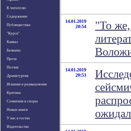
К читателю
Содержание
14.01.2019
"То же,
Публицистика
20:54
"Курск"
литера
Кавказ
Волож
Балканы
Проза
Поэзия
14.01.2019
Исслед
20:53
Драматургия
сейсми
Искания и размышления
Критика
распро
Сомнения и споры
ожидал
Новые книги
У нас в гостях
Издательство