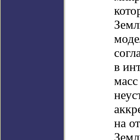
кото
Земл
моде
согл
в ин
масс
неус
аккр
на о
Земл