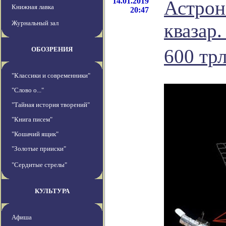
14.01.2019
Астрон
Книжная лавка
20:47
Журнальный зал
квазар.
ОБОЗРЕНИЯ
600 тр
"Классики и современники"
"Слово о..."
"Тайная история творений"
"Книга писем"
"Кошачий ящик"
"Золотые прииски"
"Сердитые стрелы"
КУЛЬТУРА
Афиша