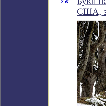
Буки н
21:51
США, з