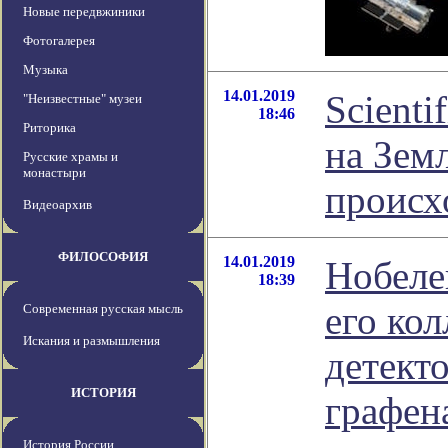
Новые передвжиники
Фотогалерея
Музыка
14.01.2019
Scienti
"Неизвестные" музеи
18:46
Риторика
на Зем
Русские храмы и
монастыри
происх
Видеоархив
ФИЛОСОФИЯ
14.01.2019
Нобеле
18:39
его ко
Современная русская мысль
Искания и размышления
детекто
ИСТОРИЯ
графен
История России