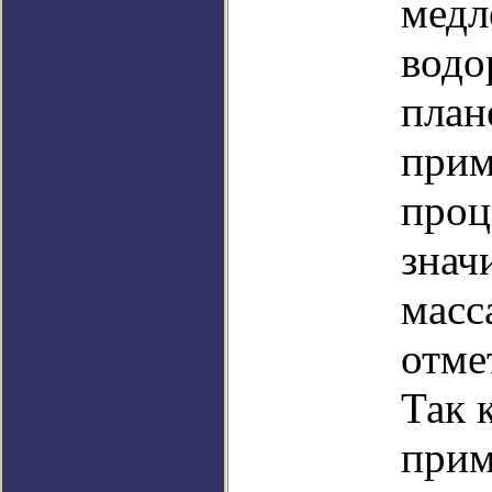
медл
водо
план
прим
проц
знач
масс
отме
Так 
прим