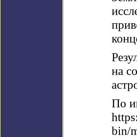
иссл
прив
конц
Резу
на с
астр
По и
https
bin/