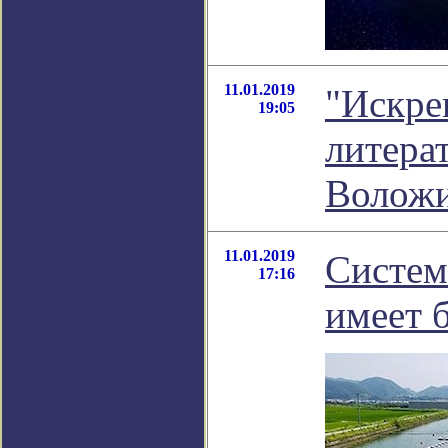
11.01.2019
"Искре
19:05
литера
Волож
11.01.2019
Систем
17:16
имеет 