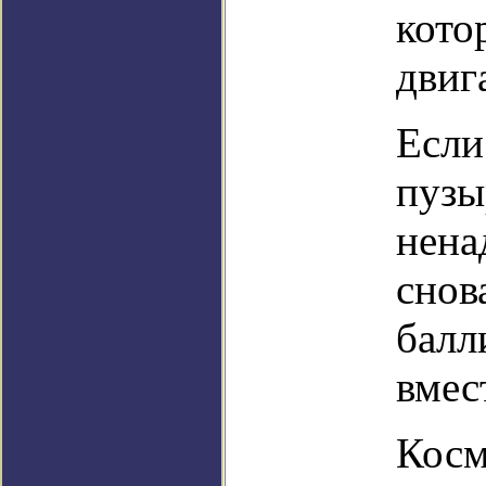
кото
двиг
Если
пузы
нена
снов
балл
вмес
Косм