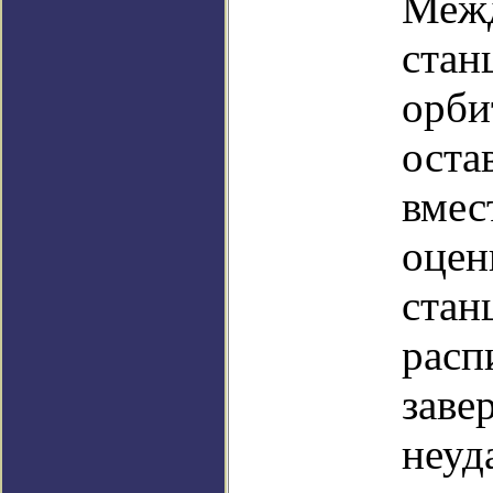
Межд
стан
орби
оста
вмес
оцен
стан
расп
заве
неуд