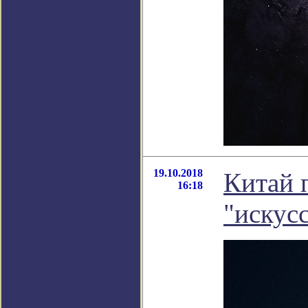
19.10.2018
Китай 
16:18
"искус