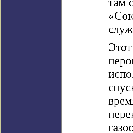
там 
«Сою
служ
Этот
перо
испо
спус
врем
пере
газо