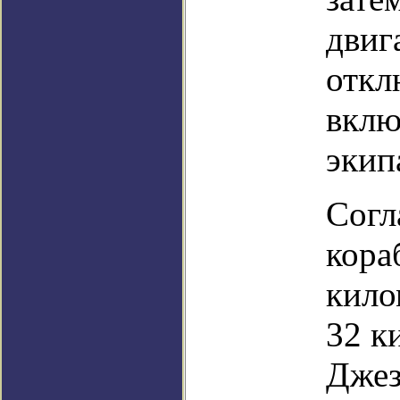
двиг
откл
вклю
экип
Согл
кора
кило
32 к
Джез