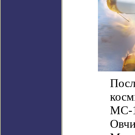
Посл
косм
МС-1
Овчи