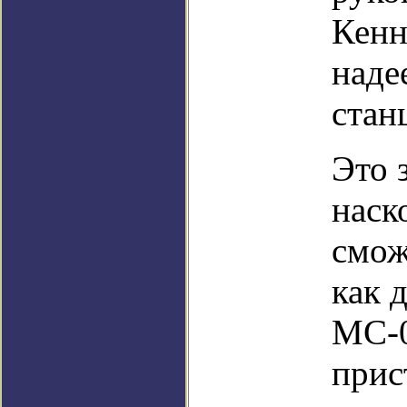
Кенн
наде
стан
Это 
наск
смож
как 
МС-0
прис