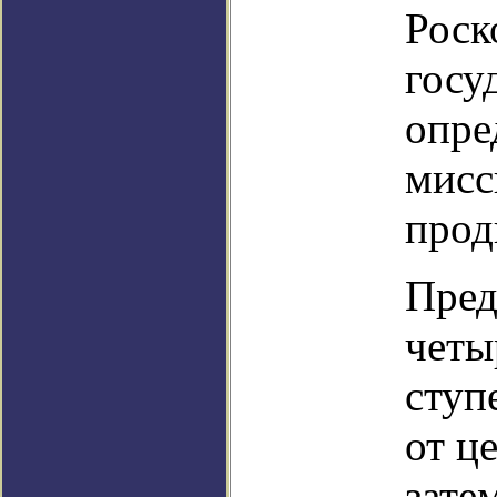
Роск
госу
опре
мисс
прод
Пред
четы
ступ
от ц
зате