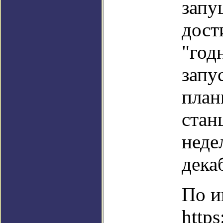
запу
дост
"год
запу
план
станц
неде
дека
По и
https