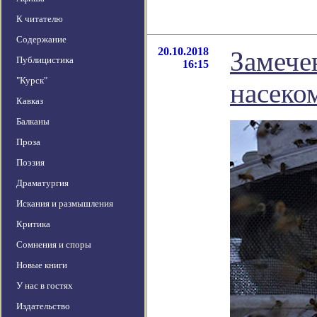
К читателю
Содержание
20.10.2018
Замече
Публицистика
16:15
"Курск"
насеко
Кавказ
Балканы
Проза
Поэзия
Драматургия
Искания и размышления
Критика
Сомнения и споры
Новые книги
У нас в гостях
Издательство