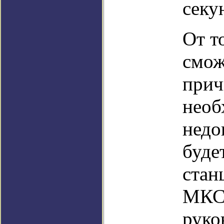
секу
От т
смож
прич
необ
недо
буде
стан
МКС 
руко