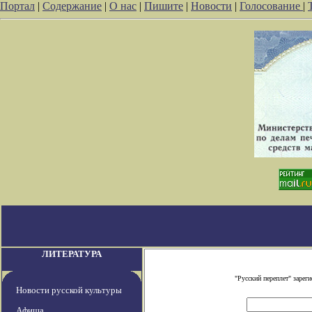
Портал
|
Содержание
|
О нас
|
Пишите
|
Новости
|
Голосование
|
ЛИТЕРАТУРА
"Русский переплет" заре
Новости русской культуры
Афиша