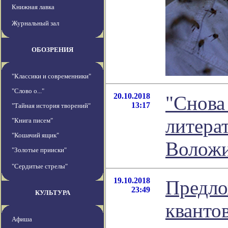
Книжная лавка
Журнальный зал
ОБОЗРЕНИЯ
"Классики и современники"
"Слово о..."
20.10.2018
"Снова 
13:17
"Тайная история творений"
литера
"Книга писем"
"Кошачий ящик"
Волож
"Золотые прииски"
"Сердитые стрелы"
19.10.2018
Предло
23:49
КУЛЬТУРА
кванто
Афиша