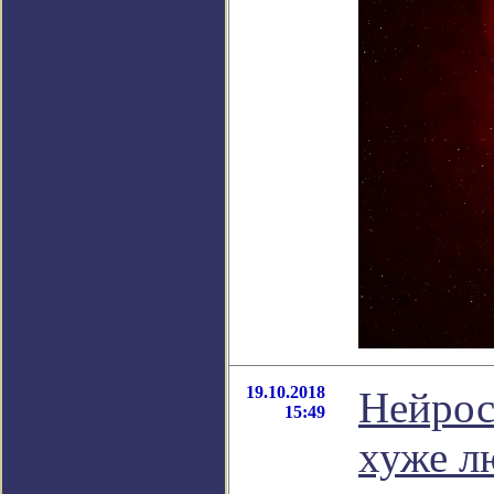
19.10.2018
Нейрос
15:49
хуже л