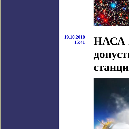
19.10.2018
НАСА и
15:41
допуст
станц