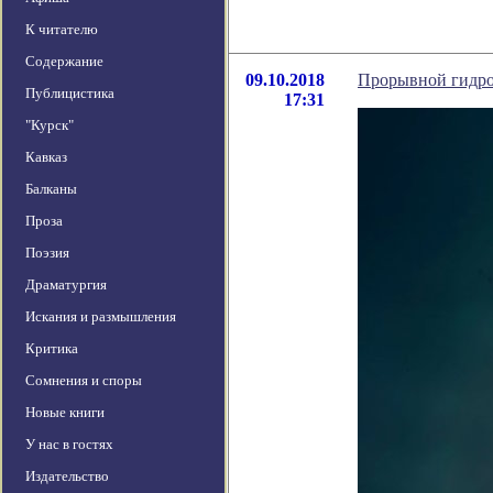
К читателю
Содержание
09.10.2018
Прорывной гидро
Публицистика
17:31
"Курск"
Кавказ
Балканы
Проза
Поэзия
Драматургия
Искания и размышления
Критика
Сомнения и споры
Новые книги
У нас в гостях
Издательство