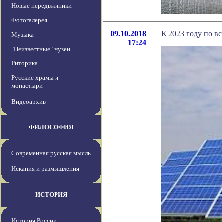
Новые передвжиники
Фотогалерея
09.10.2018
К 2023 году по в
Музыка
17:24
"Неизвестные" музеи
Риторика
Русские храмы и
монастыри
Видеоархив
ФИЛОСОФИЯ
Современная русская мысль
Искания и размышления
ИСТОРИЯ
История России