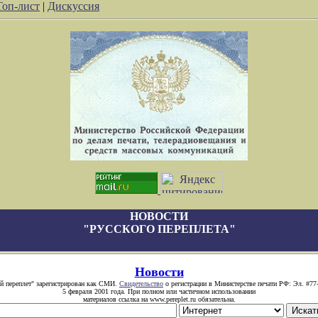
Топ-лист
|
Дискуссия
НОВОСТИ
"РУССКОГО ПЕРЕПЛЕТА"
Новости
й переплет" зарегистрирован как СМИ.
Свидетельство
о регистрации в Министерстве печати РФ: Эл. #77
5 февраля 2001 года. При полном или частичном использовании
материалов ссылка на www.pereplet.ru обязательна.