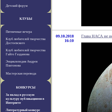
Детский форум
КЛУБЫ
Пятничные вечера
09.10.2018
Глава НАСА не и
Клуб любителей творчества
16:10
Достоевского
Клуб любителей творчества
Гайто Газданова
Энциклопедия Андрея
Платонова
Мастерская перевода
КОНКУРСЫ
За вклад в русскую
культуру публикациями в
Интернете
Литературный конкурс