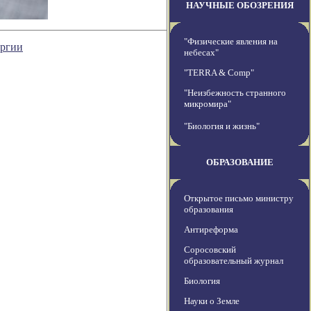
НАУЧНЫЕ ОБОЗРЕНИЯ
"Физические явления на
ергии
небесах"
"TERRA & Comp"
"Неизбежность странного
микромира"
"Биология и жизнь"
ОБРАЗОВАНИЕ
Открытое письмо министру
образования
Антиреформа
Соросовский
образовательный журнал
Биология
Науки о Земле