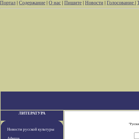
Портал
|
Содержание
|
О нас
|
Пишите
|
Новости
|
Голосование
|
ЛИТЕРАТУРА
"Русски
Новости русской культуры
Афиша