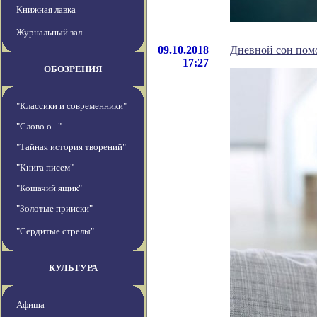
Книжная лавка
Журнальный зал
09.10.2018
Дневной сон пом
17:27
ОБОЗРЕНИЯ
"Классики и современники"
"Слово о..."
"Тайная история творений"
"Книга писем"
"Кошачий ящик"
"Золотые прииски"
"Сердитые стрелы"
КУЛЬТУРА
Афиша