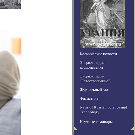
Космические новости
Энциклопедия
космонавтика
Энциклопедия
"Естествознание"
Журнальный зал
Физматлит
News of Russian Science and
Technology
Научные семинары