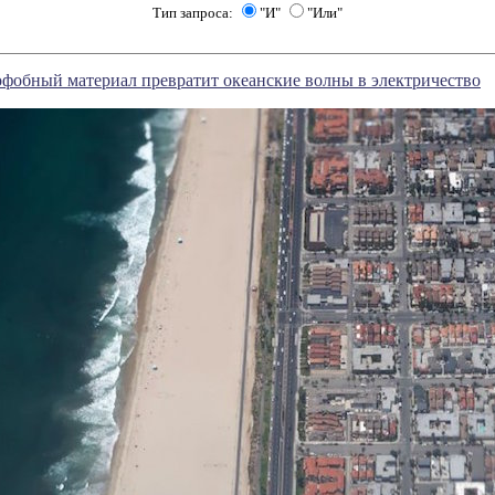
Тип запроса:
"И"
"Или"
фобный материал превратит океанские волны в электричество