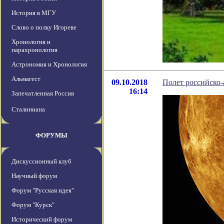
История в МГУ
Слово о полку Игореве
Хронология и
парахронология
Астрономия и Хронология
Альмагест
09.10.2018
Полет российско-
16:14
Запечатленная Россия
Сталиниана
ФОРУМЫ
Дискуссионный клуб
Научный форум
Форум "Русская идея"
Форум "Курск"
Исторический форум