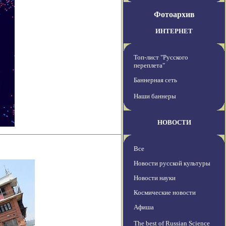
Фотоархив
ИНТЕРНЕТ
Топ-лист "Русского
переплета"
Баннерная сеть
Наши баннеры
НОВОСТИ
Все
Новости русской культуры
Новости науки
Космические новости
Афиша
The best of Russian Science