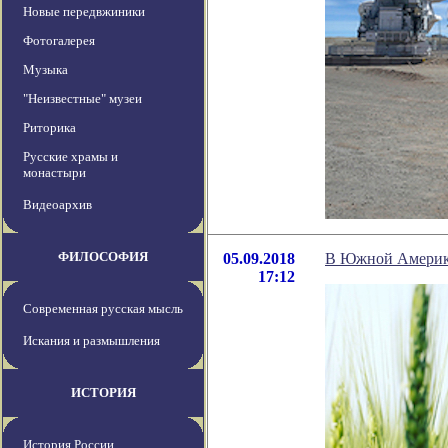
Новые передвжиники
Фотогалерея
Музыка
"Неизвестные" музеи
Риторика
Русские храмы и
монастыри
Видеоархив
ФИЛОСОФИЯ
05.09.2018
В Южной Америке
17:12
Современная русская мысль
Искания и размышления
ИСТОРИЯ
История России