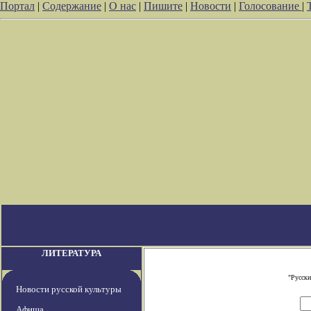
Портал
|
Содержание
|
О нас
|
Пишите
|
Новости
|
Голосование
|
ЛИТЕРАТУРА
"Русски
Новости русской культуры
Афиша