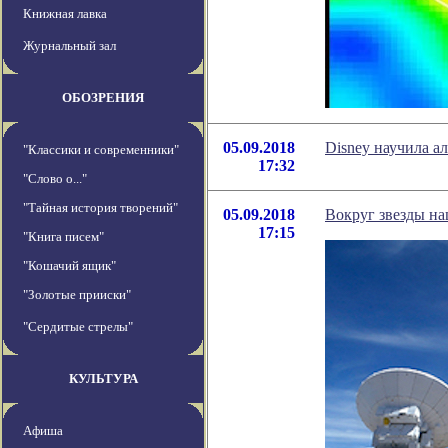
Книжная лавка
Журнальный зал
ОБОЗРЕНИЯ
05.09.2018
Disney научила а
"Классики и современники"
17:32
"Слово о..."
"Тайная история творений"
05.09.2018
Вокруг звезды на
17:15
"Книга писем"
"Кошачий ящик"
"Золотые прииски"
"Сердитые стрелы"
КУЛЬТУРА
Афиша