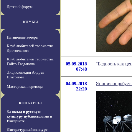
Детский форум
КЛУБЫ
Пятничные вечера
Клуб любителей творчества
Достоевского
Клуб любителей творчества
05.09.2018
"Бедность как це
Гайто Газданова
07:48
Энциклопедия Андрея
Платонова
04.09.2018
Япония опробует
Мастерская перевода
22:20
КОНКУРСЫ
За вклад в русскую
культуру публикациями в
Интернете
Литературный конкурс