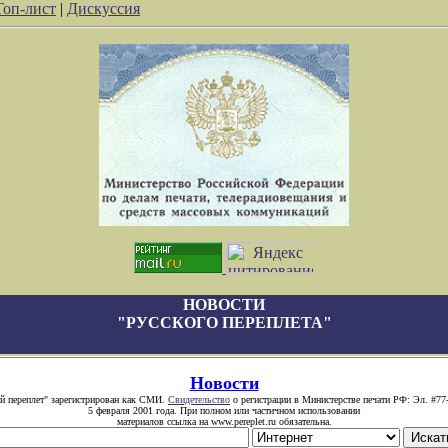
Топ-лист
|
Дискуссия
НОВОСТИ
"РУССКОГО ПЕРЕПЛЕТА"
Новости
й переплет" зарегистрирован как СМИ.
Свидетельство
о регистрации в Министерстве печати РФ: Эл. #77
5 февраля 2001 года. При полном или частичном использовании
материалов ссылка на www.pereplet.ru обязательна.