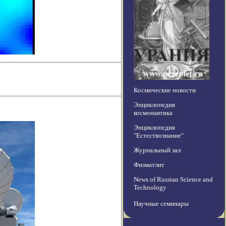
Космические новости
Энциклопедия
космонавтика
Энциклопедия
"Естествознание"
Журнальный зал
Физматлит
News of Russian Science and
Technology
Научные семинары