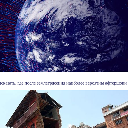
сказать, где после землетрясения наиболее вероятны афтершоки