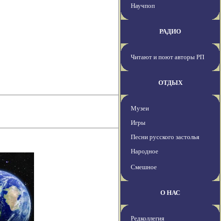
Научпоп
РАДИО
Читают и поют авторы РП
ОТДЫХ
Музеи
Игры
Песни русского застолья
Народное
Смешное
О НАС
Редколлегия