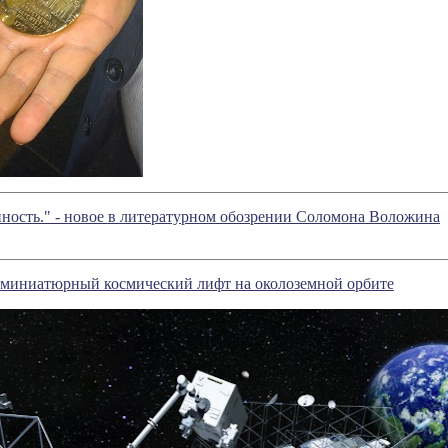
нность." - новое в литературном обозрении Соломона Воложина
 миниатюрный космический лифт на околоземной орбите