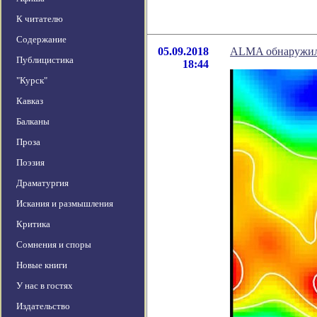
К читателю
Содержание
05.09.2018
ALMA обнаружила
Публицистика
18:44
"Курск"
Кавказ
Балканы
Проза
Поэзия
Драматургия
Искания и размышления
Критика
Сомнения и споры
Новые книги
У нас в гостях
Издательство