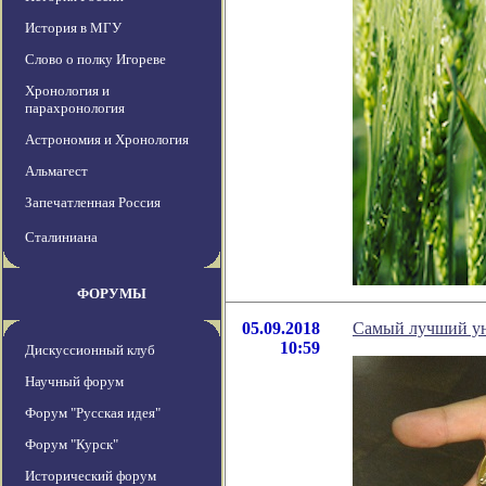
История в МГУ
Слово о полку Игореве
Хронология и
парахронология
Астрономия и Хронология
Альмагест
Запечатленная Россия
Сталиниана
ФОРУМЫ
05.09.2018
Самый лучший ун
10:59
Дискуссионный клуб
Научный форум
Форум "Русская идея"
Форум "Курск"
Исторический форум