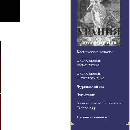
Космические новости
Энциклопедия
космонавтика
Энциклопедия
"Естествознание"
Журнальный зал
Физматлит
News of Russian Science and
Technology
Научные семинары