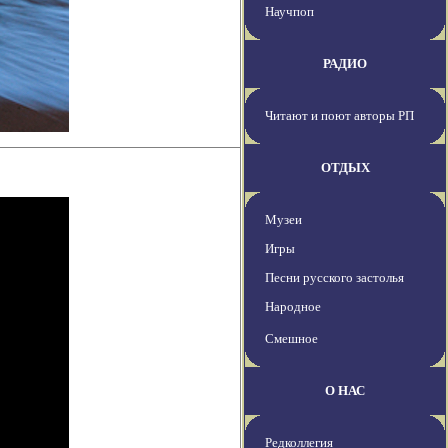
Научпоп
РАДИО
Читают и поют авторы РП
ОТДЫХ
Музеи
Игры
Песни русского застолья
Народное
Смешное
О НАС
Редколлегия