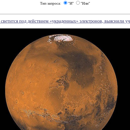
Тип запроса:
"И"
"Или"
светится под действием «украденных» электронов, выяснили у