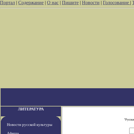
Портал
|
Содержание
|
О нас
|
Пишите
|
Новости
|
Голосование
|
ЛИТЕРАТУРА
"Русски
Новости русской культуры
Афиша