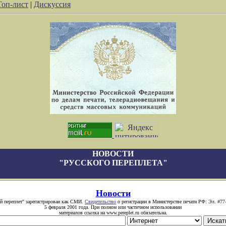
Топ-лист
|
Дискуссия
НОВОСТИ
"РУССКОГО ПЕРЕПЛЕТА"
Новости
й переплет" зарегистрирован как СМИ.
Свидетельство
о регистрации в Министерстве печати РФ: Эл. #77
5 февраля 2001 года. При полном или частичном использовании
материалов ссылка на www.pereplet.ru обязательна.