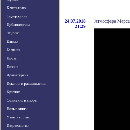
К читателю
Содержание
24.07.2018
Атмосфера Марса 
Публицистика
21:29
"Курск"
Кавказ
Балканы
Проза
Поэзия
Драматургия
Искания и размышления
Критика
Сомнения и споры
Новые книги
У нас в гостях
Издательство