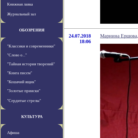
Книжная лавка
Журнальный зал
ОБОЗРЕНИЯ
24.07.2018
Марнина Ершова,
18:06
"Классики и современники"
"Слово о..."
"Тайная история творений"
"Книга писем"
"Кошачий ящик"
"Золотые прииски"
"Сердитые стрелы"
КУЛЬТУРА
Афиша