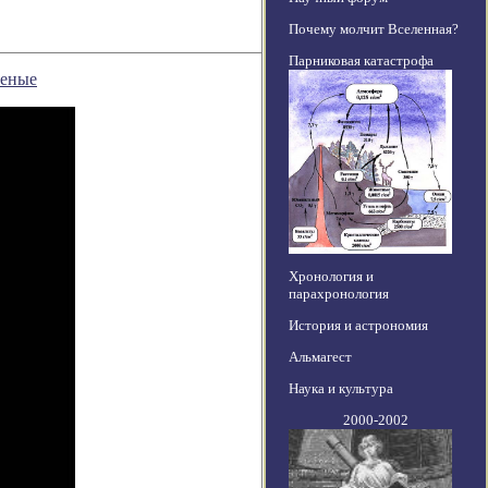
Почему молчит Вселенная?
Парниковая катастрофа
ченые
Хронология и
парахронология
История и астрономия
Альмагест
Наука и культура
2000-2002