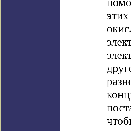
помо
этих
окис
элек
элек
друг
разн
конц
пост
чтоб