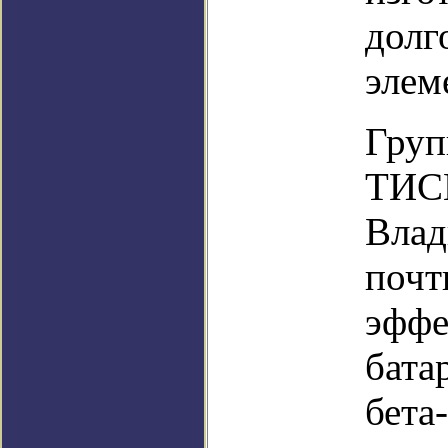
долг
элем
Груп
ТИС
Влад
почт
эффе
бата
бета