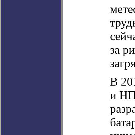
мете
труд
сейч
за р
загр
В 20
и НП
разр
бата