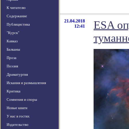
К читателю
Содержание
21.04.2018
ESA оп
Публицистика
12:41
"Курск"
туманн
Кавказ
Балканы
Проза
Поэзия
Драматургия
Искания и размышления
Критика
Сомнения и споры
Новые книги
У нас в гостях
Издательство