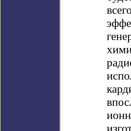
всег
эффе
гене
хими
ради
испо
кард
впос
ионн
изго