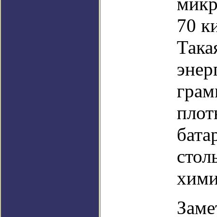
микр
70 к
Така
энер
грам
плот
бата
стол
хими
Заме