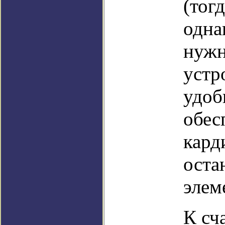
(тог
одна
нужн
устр
удоб
обес
кард
оста
элем
К сч