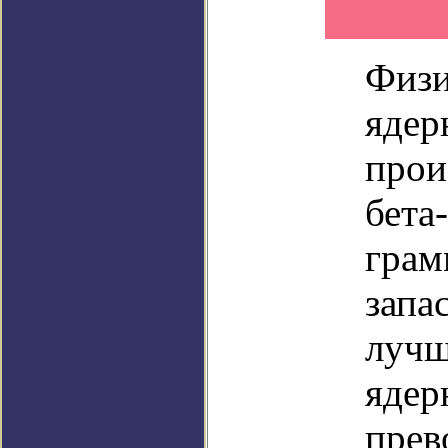
Физи
ядер
прои
бета
грам
запа
лучш
ядер
прев