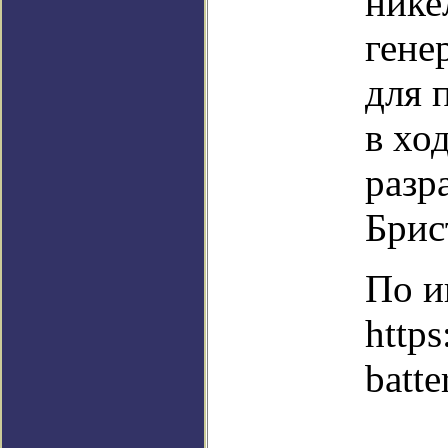
нике
гене
для 
в хо
разр
Брис
По и
https
batte