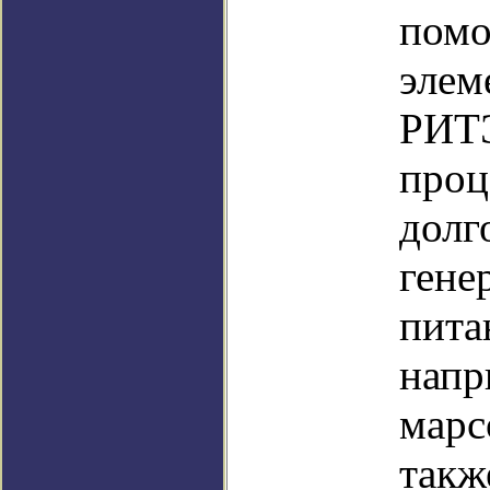
помо
элем
РИТЭ
проц
долг
гене
пита
напр
марс
такж