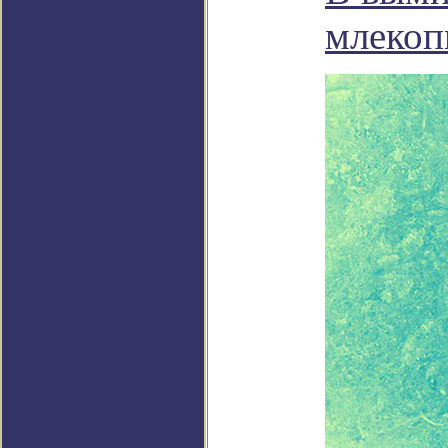
млекоп