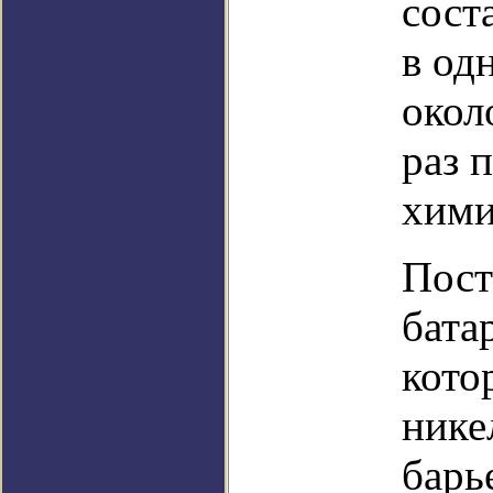
сост
в од
окол
раз 
хими
Пост
бата
кото
нике
барь