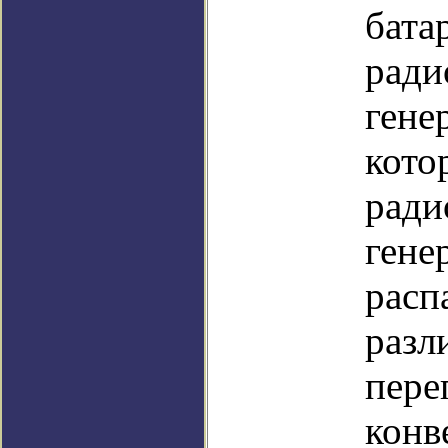
бата
ради
гене
кото
ради
гене
расп
разл
пере
конв