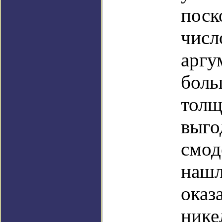
поск
числ
аргу
боль
толщ
выго
смод
нашл
оказ
нике