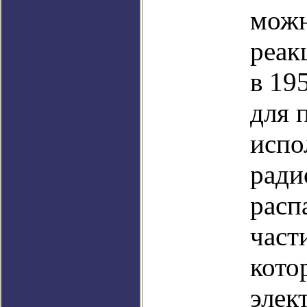
можн
реак
в 19
для 
испо
ради
расп
част
кото
элек