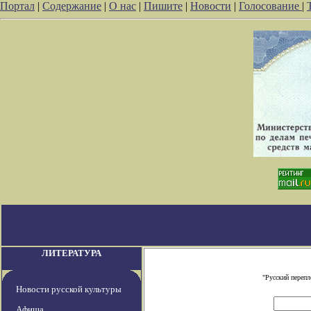
Портал
|
Содержание
|
О нас
|
Пишите
|
Новости
|
Голосование
|
ЛИТЕРАТУРА
"Русский перепл
Новости русской культуры
Афиша