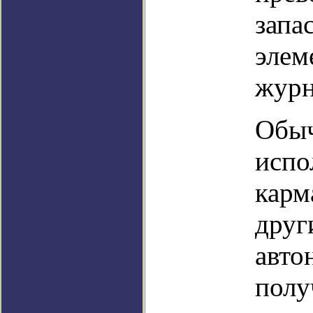
запа
элем
журн
Обыч
испо
карм
друг
авто
полу