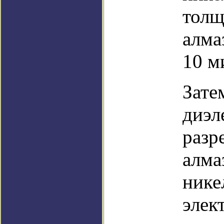
толщ
алма
10 м
Зате
диэл
разр
алма
нике
элек