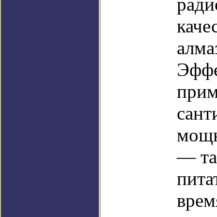
ради
каче
алма
Эффе
прим
сант
мощн
— та
пита
врем