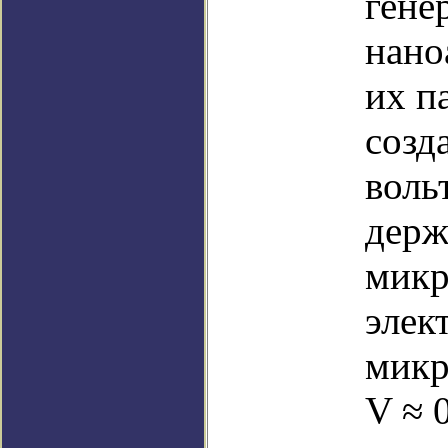
гене
нано
их п
созд
воль
держ
микр
элек
микр
V ≈ 0