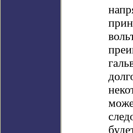
напр
прин
воль
преи
галь
долг
неко
може
след
буде