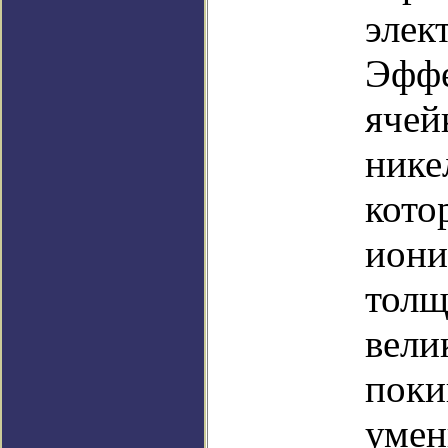
элек
Эффе
ячей
нике
кото
иони
толщ
вели
поки
умен