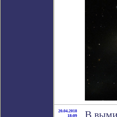
20.04.2018
В выми
18:09