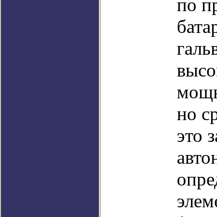
по п
бата
галь
высо
мощн
но с
это 
авто
опре
элем