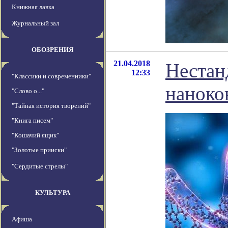
Книжная лавка
Журнальный зал
ОБОЗРЕНИЯ
21.04.2018
Нестан
12:33
"Классики и современники"
наноко
"Слово о..."
"Тайная история творений"
"Книга писем"
"Кошачий ящик"
"Золотые прииски"
"Сердитые стрелы"
КУЛЬТУРА
Афиша