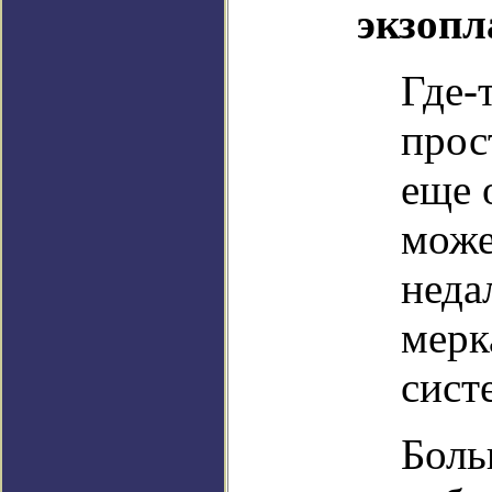
экзопл
Где-
прос
еще 
може
неда
мерк
сист
Боль