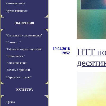
Книжная лавка
Журнальный зал
ОБОЗРЕНИЯ
"Классики и современники"
"Слово о..."
19.04.2018
HTT по
"Тайная история творений"
19:52
"Книга писем"
десяти
"Кошачий ящик"
"Золотые прииски"
"Сердитые стрелы"
КУЛЬТУРА
Афиша