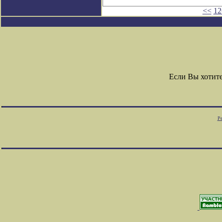
<<
12
Если Вы хотит
Ре