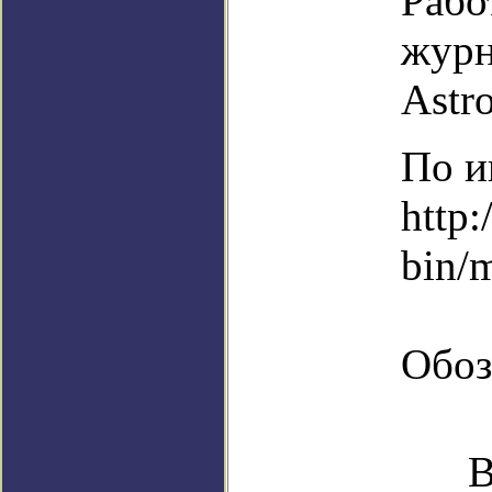
Рабо
журна
Astro
По и
http:
bin/
Обоз
В