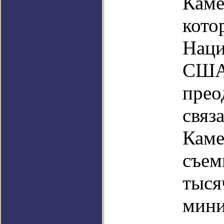
Каме
кото
Наци
США,
прео
связ
Каме
съем
тыся
мини