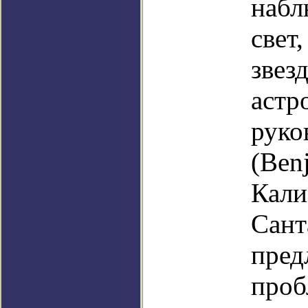
набл
свет
звез
астр
руко
(Ben
Кали
Сант
пред
проб