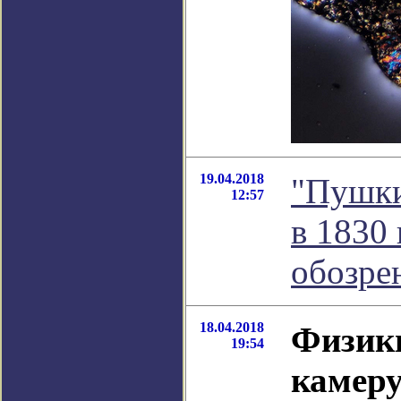
19.04.2018
"Пушки
12:57
в 1830 
обозре
18.04.2018
Физики
19:54
камер