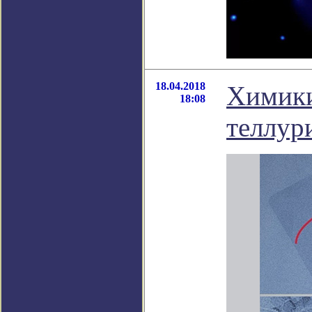
18.04.2018
Химики
18:08
теллур