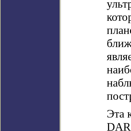
ульт
кото
план
ближ
явля
наиб
набл
пост
Эта 
DARK