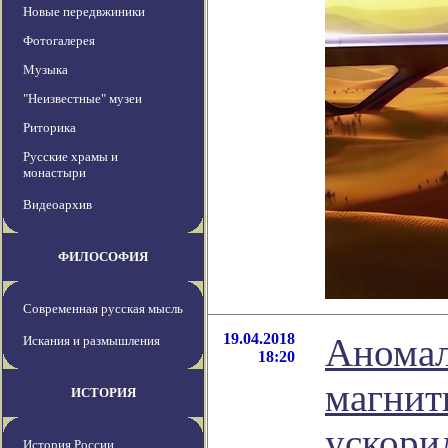
Новые передвжиники
Фотогалерея
Музыка
"Неизвестные" музеи
Риторика
Русские храмы и
монастыри
Видеоархив
ФИЛОСОФИЯ
Современная русская мысль
19.04.2018
Аномал
Искания и размышления
18:20
магнит
ИСТОРИЯ
ускори
История России