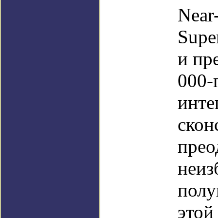
Near-
Supe
и пр
000-
инте
скон
прео
неиз
полу
этой