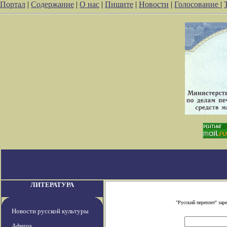
Портал
|
Содержание
|
О нас
|
Пишите
|
Новости
|
Голосование
|
ЛИТЕРАТУРА
"Русский переплет" за
Новости русской культуры
Афиша