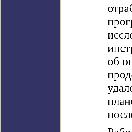
отра
прог
иссл
инст
об о
прод
удал
план
посл