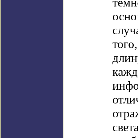
темн
осно
случ
того
длин
кажд
инфо
отли
отра
свет