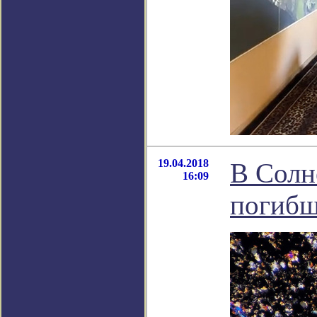
19.04.2018
В Солн
16:09
погибш