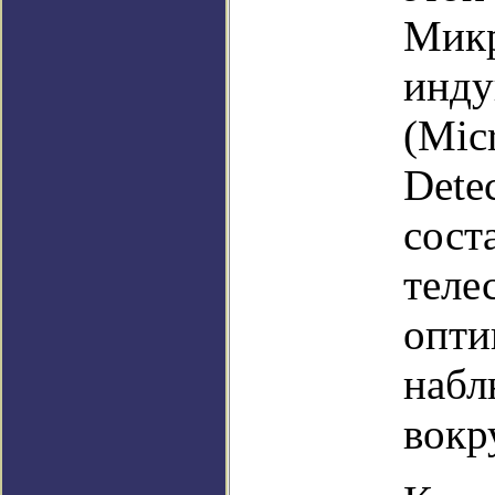
Микр
инду
(Mic
Dete
сост
теле
опти
набл
вокр