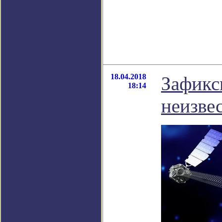
18.04.2018
Зафикс
18:14
неизве