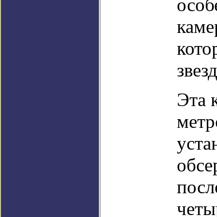
особ
каме
кото
звез
Эта 
метр
уста
обсе
посл
четы