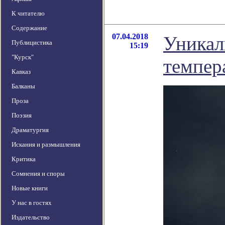
К читателю
Содержание
07.04.2018
Уникал
Публицистика
15:19
"Курск"
темпер
Кавказ
Балканы
Проза
Поэзия
Драматургия
Искания и размышления
Критика
Сомнения и споры
Новые книги
У нас в гостях
Издательство