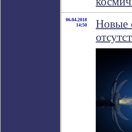
космич
06.04.2018
Новые 
14:50
отсутс