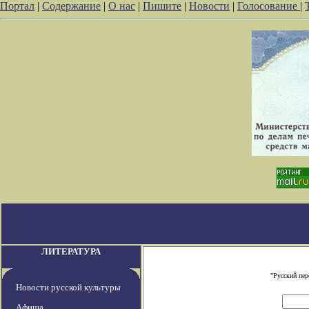
Портал
|
Содержание
|
О нас
|
Пишите
|
Новости
|
Голосование
|
ЛИТЕРАТУРА
"Русский пе
Новости русской культуры
Афиша