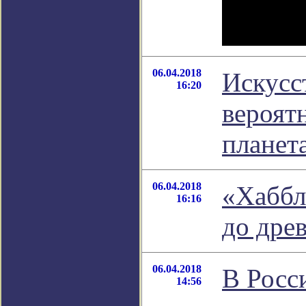
06.04.2018
Искусс
16:20
вероят
планет
06.04.2018
«Хаббл
16:16
до дре
06.04.2018
В Росс
14:56