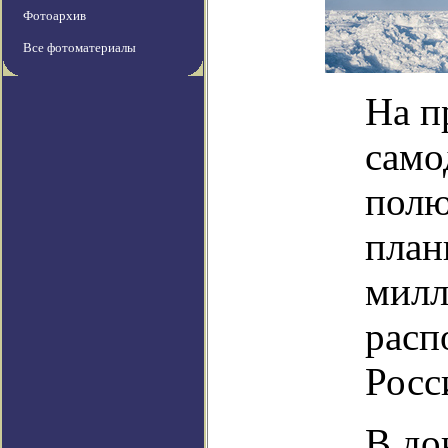
Фотоархив
Все фотоматериалы
На п
само
полю
план
милл
расп
Росс
В до