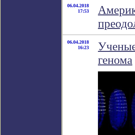
06.04.2018
Америк
17:53
преодо
06.04.2018
Ученые
16:23
генома