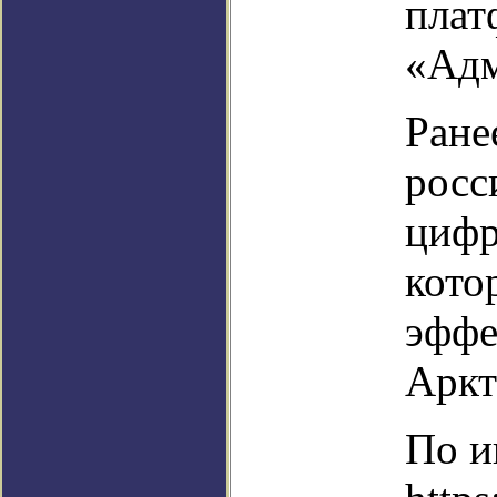
плат
«Адм
Ране
росс
цифр
кото
эффе
Аркт
По и