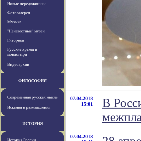
Новые передвжиники
Фотогалерея
Музыка
"Неизвестные" музеи
Риторика
Русские храмы и
монастыри
Видеоархив
ФИЛОСОФИЯ
Современная русская мысль
07.04.2018
В Росс
15:01
Искания и размышления
межпла
ИСТОРИЯ
07.04.2018
28 апре
История России