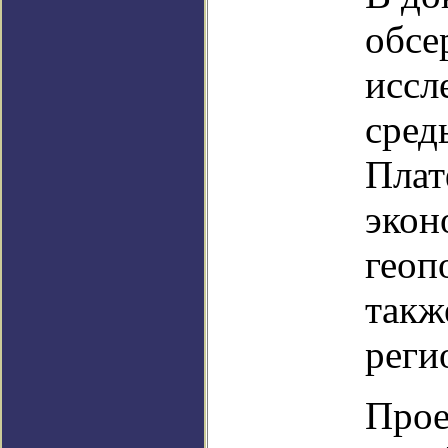
обсе
иссл
сред
Плат
экон
геоп
такж
реги
Прое