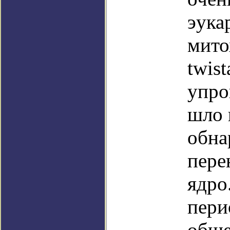
эука
мито
twis
упро
шло 
обна
пере
ядро
пери
обще