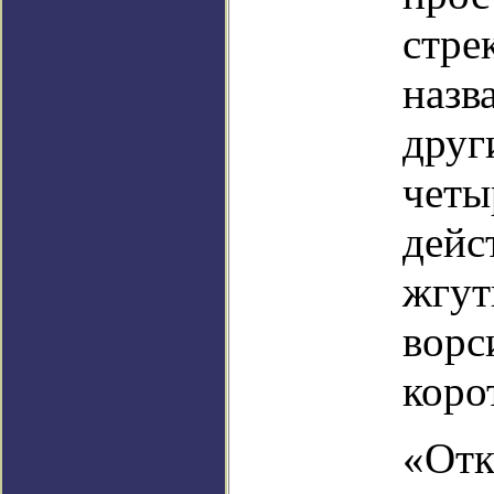
стре
назв
друг
четы
дейс
жгут
ворс
коро
«Отк