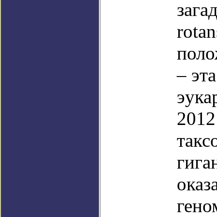
зага
rota
поло
– эт
эука
2012
такс
гига
оказ
гено