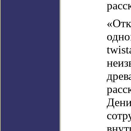
расс
«Отк
одно
twis
неиз
древ
расс
Дени
сотр
внут