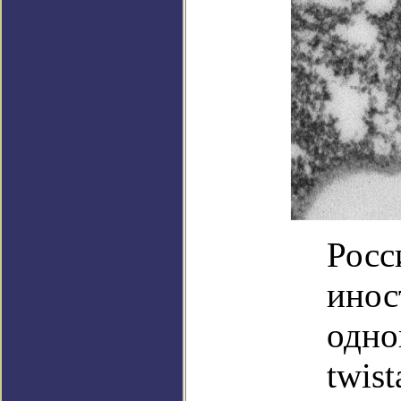
Росс
инос
одно
twis