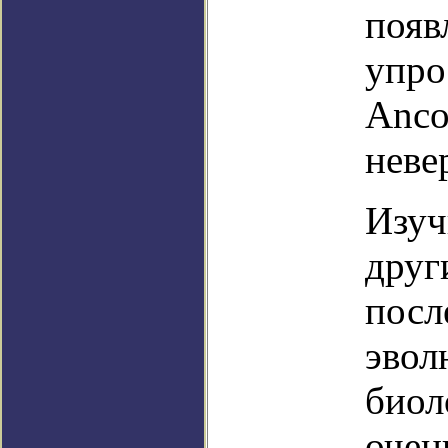
появ
упро
Anco
неве
Изуч
друг
посл
эвол
биол
очен