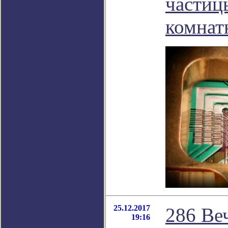
частиц
комнат
25.12.2017
286 Ве
19:16