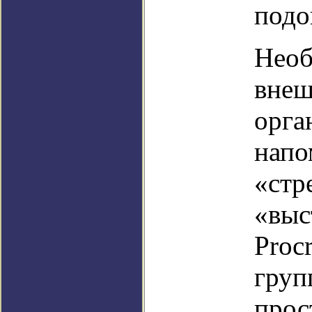
подо
Необ
внеш
орга
напо
«стр
«выс
Proc
груп
прос