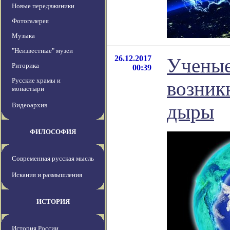
Новые передвжиники
Фотогалерея
Музыка
"Неизвестные" музеи
26.12.2017
Ученые
Риторика
00:39
Русские храмы и
возник
монастыри
дыры
Видеоархив
ФИЛОСОФИЯ
Современная русская мысль
Искания и размышления
ИСТОРИЯ
История России