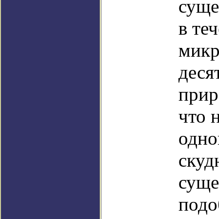
суще
в те
микр
деся
прир
что 
одно
скуд
суще
подо