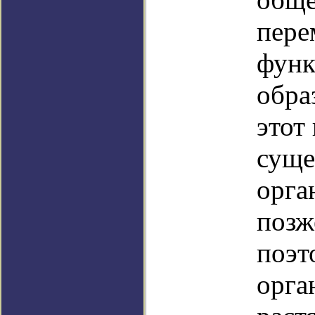
пере
функ
обра
этот
суще
орга
позж
поэт
орга