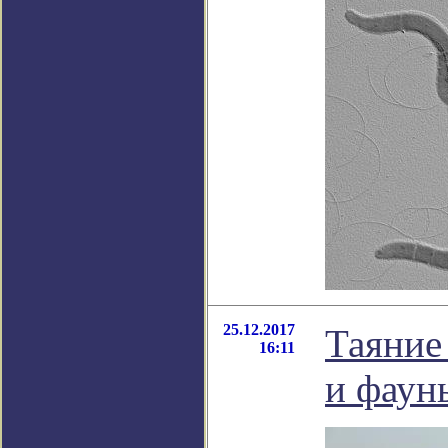
25.12.2017
Таяние
16:11
и фаун