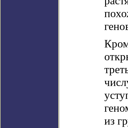
раст
похо
гено
Кром
откр
трет
числ
усту
гено
из г