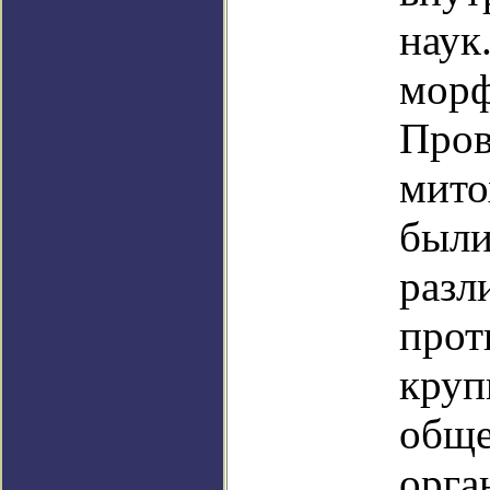
наук
морф
Пров
мито
были
разл
прот
круп
обще
орга