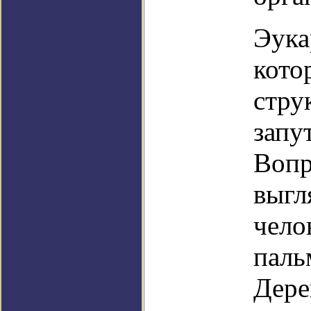
Эука
кото
стру
запу
Вопр
выгл
чело
паль
Дере