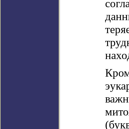
согл
данн
теря
труд
нахо
Кром
эука
важн
мито
(бук