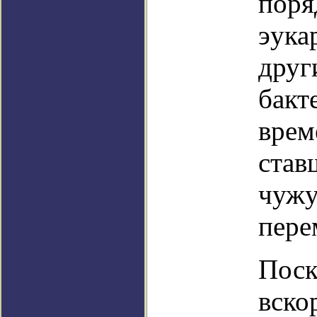
поря
эука
друг
бакт
врем
став
чужу
пере
Поск
вско