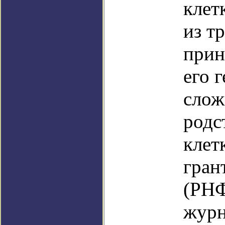
клет
из т
прин
его 
слож
родс
клет
гран
(РНФ
журн