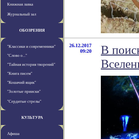
Книжная лавка
Журнальный зал
ОБОЗРЕНИЯ
26.12.2017
В поис
"Классики и современники"
09:20
"Слово о..."
Вселен
"Тайная история творений"
"Книга писем"
"Кошачий ящик"
"Золотые прииски"
"Сердитые стрелы"
КУЛЬТУРА
Афиша