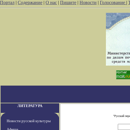
Портал
|
Содержание
|
О нас
|
Пишите
|
Новости
|
Голосование
|
ЛИТЕРАТУРА
"Русский пер
Новости русской культуры
Афиша