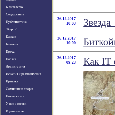
К читателю
Содержание
26.12.2017
Звезда
Публицистика
10:03
"Курск"
Кавказ
26.12.2017
Биткой
10:00
Балканы
Проза
26.12.2017
Как IT 
Поэзия
09:23
Драматургия
Искания и размышления
Критика
Сомнения и споры
Новые книги
У нас в гостях
Издательство