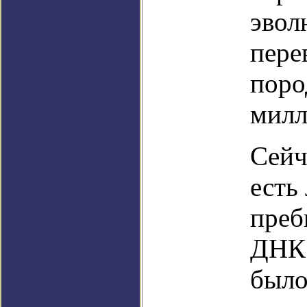
эвол
пере
поро
милл
Сейч
есть
преб
ДНК 
было