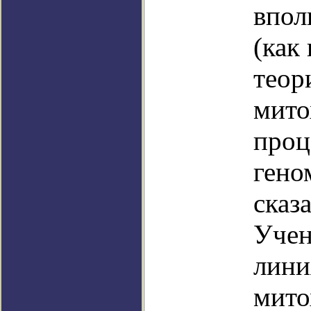
впол
(как
теор
мито
проц
гено
сказ
Учен
лини
мито