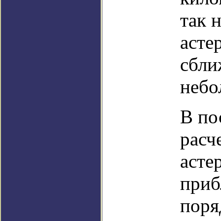
так 
асте
сбли
небо
В по
расч
асте
приб
поря