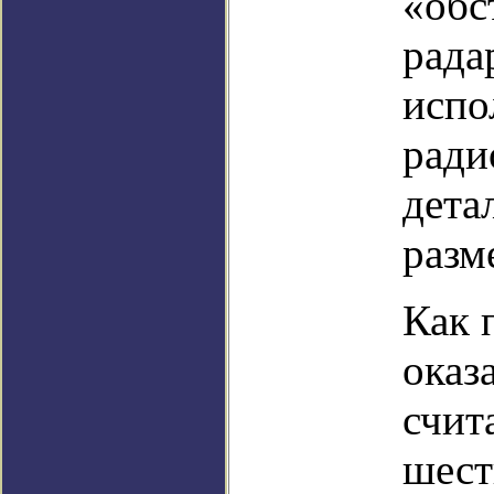
«обс
рада
испо
ради
дета
разм
Как 
оказ
счит
шест