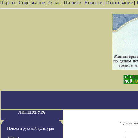
Портал
|
Содержание
|
О нас
|
Пишите
|
Новости
|
Голосование
|
ЛИТЕРАТУРА
"Русский пер
Новости русской культуры
Афиша