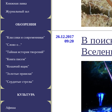
Книжная лавка
Журнальный зал
ОБОЗРЕНИЯ
26.12.2017
В поис
"Классики и современники"
09:20
"Слово о..."
Вселен
"Тайная история творений"
"Книга писем"
"Кошачий ящик"
"Золотые прииски"
"Сердитые стрелы"
КУЛЬТУРА
Афиша