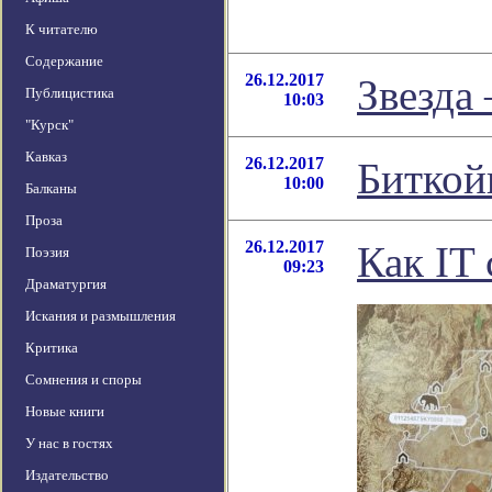
К читателю
Содержание
26.12.2017
Звезда
Публицистика
10:03
"Курск"
Кавказ
26.12.2017
Биткой
10:00
Балканы
Проза
26.12.2017
Как IT 
Поэзия
09:23
Драматургия
Искания и размышления
Критика
Сомнения и споры
Новые книги
У нас в гостях
Издательство