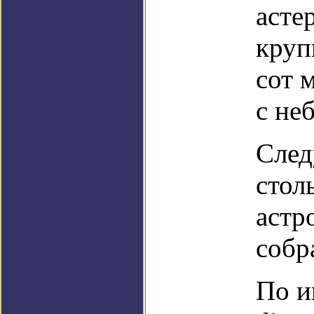
асте
круп
сот 
с не
След
стол
астр
собр
По и