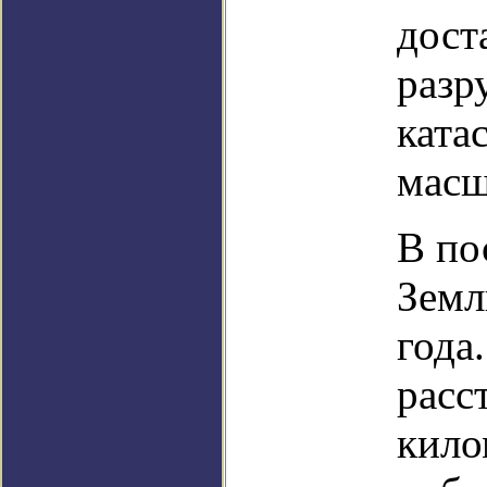
дост
разр
ката
масш
В по
Земл
года
расс
кило