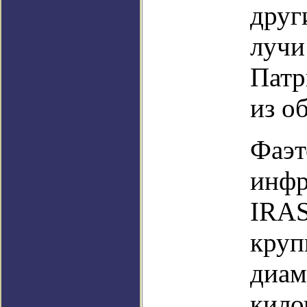
друг
лучи
Патр
из о
Фаэт
инфр
IRAS
круп
диам
кило