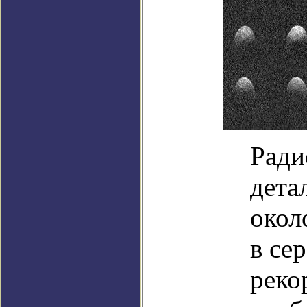
Ради
дета
окол
в се
реко