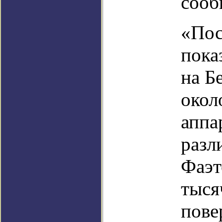
сооб
«Пос
пока
на Б
окол
аппа
разл
Фаэт
тыся
пове