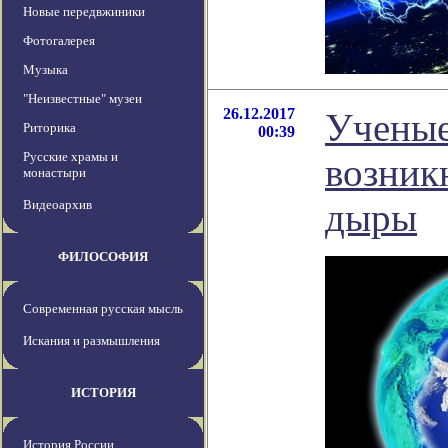
Новые передвжиники
Фотогалерея
Музыка
"Неизвестные" музеи
26.12.2017
Ученые
Риторика
00:39
Русские храмы и
возник
монастыри
дыры
Видеоархив
ФИЛОСОФИЯ
Современная русская мысль
Искания и размышления
ИСТОРИЯ
История России