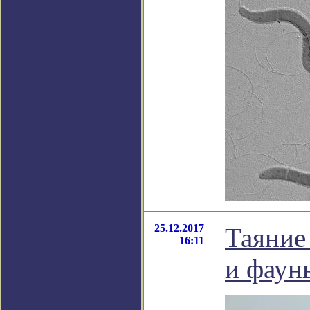
25.12.2017
Таяние
16:11
и фаун