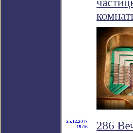
частиц
комнат
25.12.2017
286 Ве
19:16