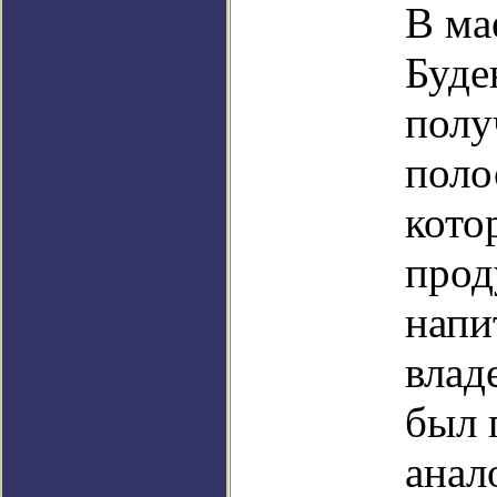
В ма
Буде
полу
поло
кото
прод
напи
влад
был 
анал