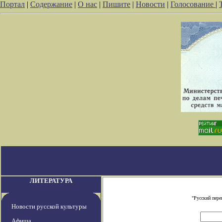
Портал
|
Содержание
|
О нас
|
Пишите
|
Новости
|
Голосование
|
ЛИТЕРАТУРА
"Русский пере
Новости русской культуры
Афиша