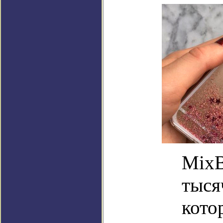
MixB
тысяч
кото