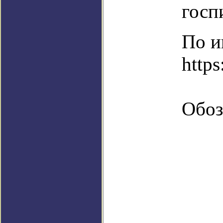
госп
По и
https
Обоз