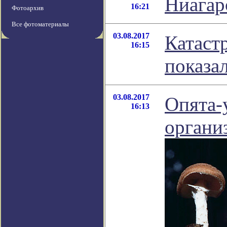
Ниагар
16:21
Фотоархив
Все фотоматериалы
03.08.2017
Катаст
16:15
показа
03.08.2017
Опята-
16:13
органи