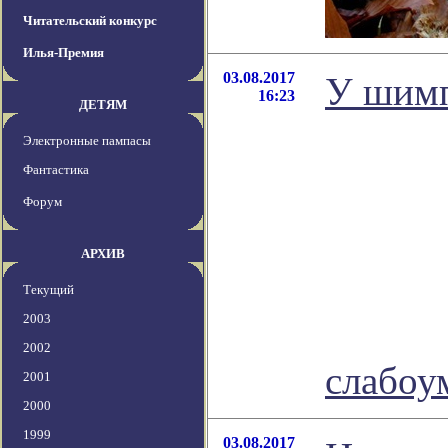
Читательский конкурс
Илья-Премия
03.08.2017
У шимп
16:23
ДЕТЯМ
Электронные пампасы
Фантастика
Форум
АРХИВ
Текущий
2003
2002
слабо
2001
2000
1999
03.08.2017