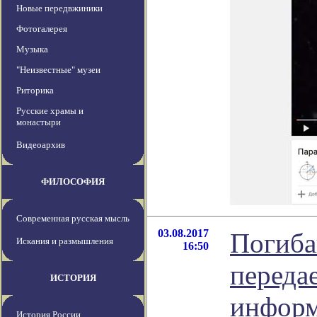
Новые передвжиники
Фотогалерея
Музыка
"Неизвестные" музеи
Риторика
Русские храмы и
монастыри
Видеоархив
ФИЛОСОФИЯ
Современная русская мысль
03.08.2017
Погиба
Искания и размышления
16:50
переда
ИСТОРИЯ
инфор
История России