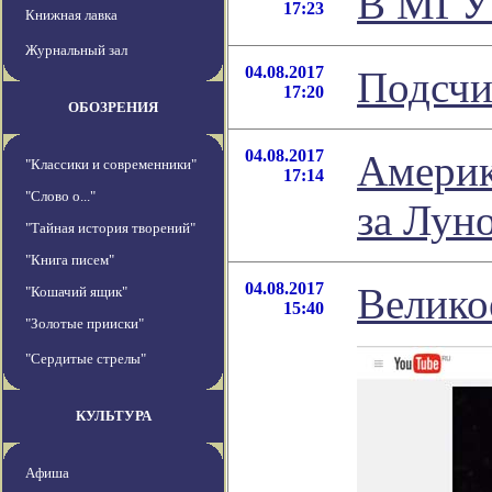
В МГУ 
17:23
Книжная лавка
Журнальный зал
04.08.2017
Подсчи
17:20
ОБОЗРЕНИЯ
04.08.2017
Америк
"Классики и современники"
17:14
"Слово о..."
за Лун
"Тайная история творений"
"Книга писем"
04.08.2017
Велико
"Кошачий ящик"
15:40
"Золотые прииски"
"Сердитые стрелы"
КУЛЬТУРА
Афиша