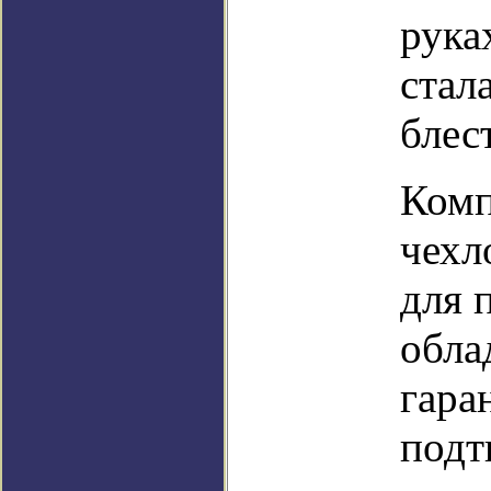
рука
стал
блес
Комп
чехл
для 
обла
гара
подт