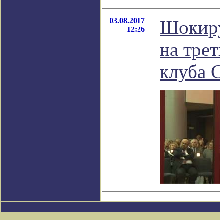
03.08.2017
Шокиру
12:26
на тре
клуба 