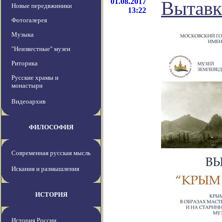
01.08.2017
Вытав
Новые передвжиники
13:22
Фотогалерея
Музыка
"Неизвестные" музеи
Риторика
Русские храмы и
монастыри
Видеоархив
ФИЛОСОФИЯ
Современная русская мысль
Искания и размышления
ИСТОРИЯ
История России