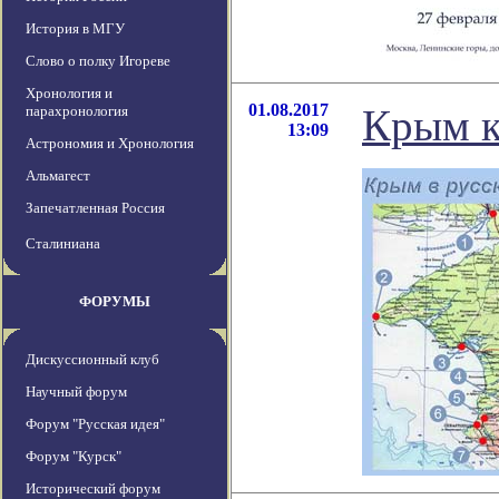
История в МГУ
Слово о полку Игореве
Хронология и
01.08.2017
Крым к
парахронология
13:09
Астрономия и Хронология
Альмагест
Запечатленная Россия
Сталиниана
ФОРУМЫ
Дискуссионный клуб
Научный форум
Форум "Русская идея"
Форум "Курск"
Исторический форум