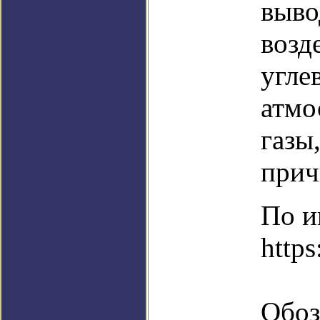
выво
возд
угле
атмо
газы
прич
По и
https
Обоз