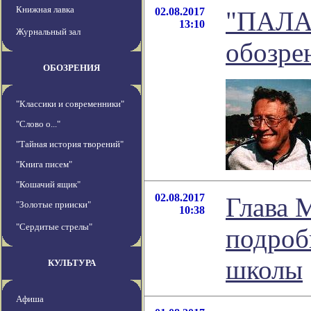
Книжная лавка
02.08.2017
"ПАЛА
13:10
Журнальный зал
обозре
ОБОЗРЕНИЯ
"Классики и современники"
"Слово о..."
"Тайная история творений"
"Книга писем"
"Кошачий ящик"
02.08.2017
Глава 
"Золотые прииски"
10:38
"Сердитые стрелы"
подроб
школы
КУЛЬТУРА
Афиша