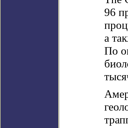
96 п
проц
а та
По о
биол
тыся
Амер
геол
трап