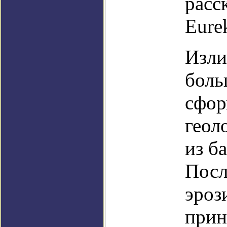
расс
Eurek
Изли
боль
сфор
геол
из б
Посл
эроз
прин