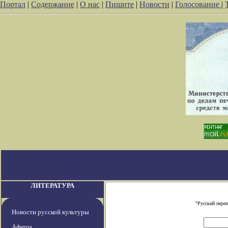
Портал
|
Содержание
|
О нас
|
Пишите
|
Новости
|
Голосование
|
ЛИТЕРАТУРА
"Русский пере
Новости русской культуры
Афиша