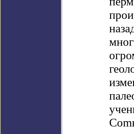
перм
прои
наза
мног
огро
геол
изме
пале
учен
Comm