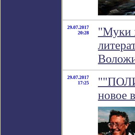
29.07.2017
"Муки 
20:28
литера
Волож
29.07.2017
""ПОЛ
17:25
новое 