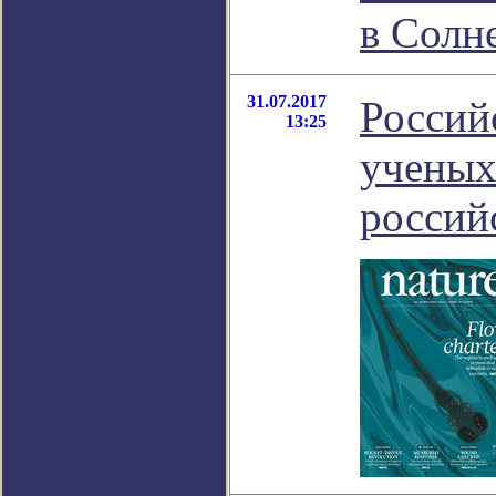
в Солн
31.07.2017
Россий
13:25
ученых
россий