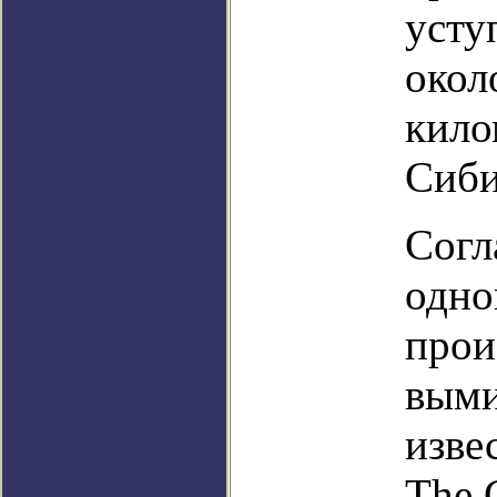
усту
окол
кило
Сиби
Согл
одно
прои
выми
изве
The 