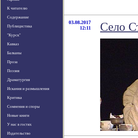
К читателю
Содержание
03.08.2017
Село С
Публицистика
12:11
"Курск"
Кавказ
Балканы
Проза
Поэзия
Драматургия
Искания и размышления
Критика
Сомнения и споры
Новые книги
У нас в гостях
Издательство