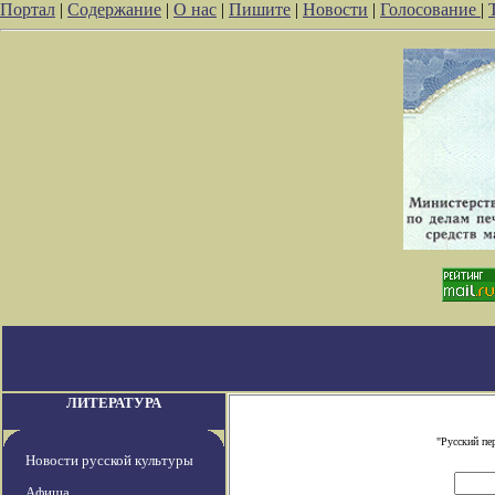
Портал
|
Содержание
|
О нас
|
Пишите
|
Новости
|
Голосование
|
ЛИТЕРАТУРА
"Русский пе
Новости русской культуры
Афиша