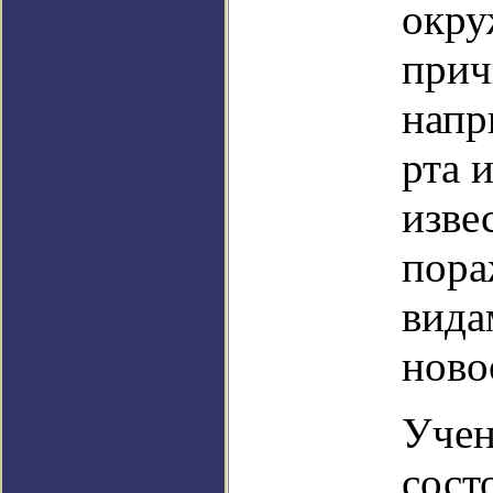
окру
прич
напр
рта 
изве
пора
вида
ново
Учен
сост