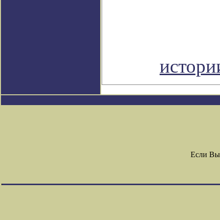
истор
Если Вы