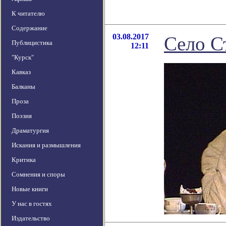
К читателю
Содержание
03.08.2017
Село С
Публицистика
12:11
"Курск"
Кавказ
Балканы
Проза
Поэзия
Драматургия
Искания и размышления
Критика
Сомнения и споры
Новые книги
У нас в гостях
Издательство