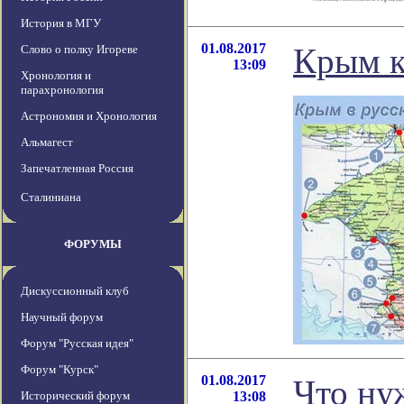
История в МГУ
01.08.2017
Крым к
Слово о полку Игореве
13:09
Хронология и
парахронология
Астрономия и Хронология
Альмагест
Запечатленная Россия
Сталиниана
ФОРУМЫ
Дискуссионный клуб
Научный форум
Форум "Русская идея"
Форум "Курск"
01.08.2017
Что ну
Исторический форум
13:08