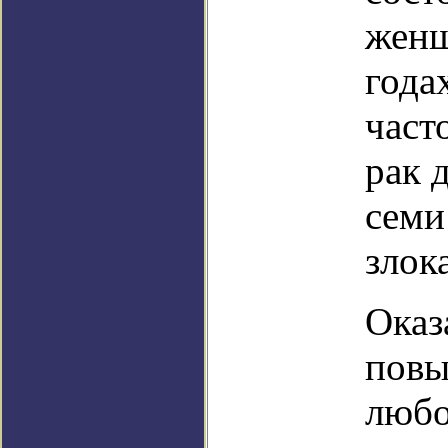
женщ
года
част
рак 
семи
злок
Оказ
повы
любо