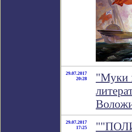
29.07.2017
"Муки 
20:28
литера
Волож
29.07.2017
""ПОЛ
17:25