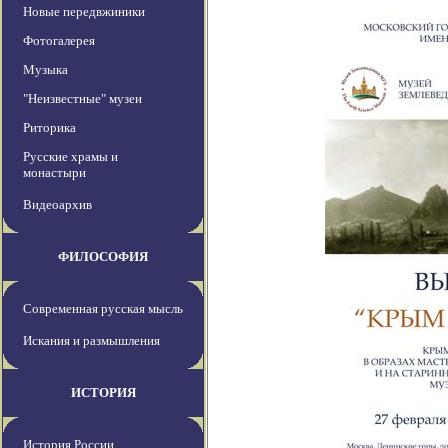
Новые передвжиники
Фотогалерея
Музыка
"Неизвестные" музеи
Риторика
Русские храмы и
монастыри
Видеоархив
ФИЛОСОФИЯ
Современная русская мысль
Искания и размышления
ИСТОРИЯ
История России