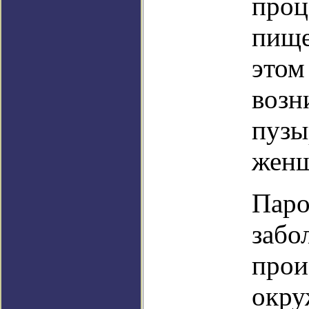
проц
пище
этом
возн
пузы
женщ
Паро
забо
прои
окру