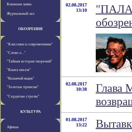
Книжная лавка
02.08.2017
"ПАЛА
13:10
Журнальный зал
обозре
ОБОЗРЕНИЯ
"Классики и современники"
"Слово о..."
"Тайная история творений"
"Книга писем"
"Кошачий ящик"
02.08.2017
Глава 
"Золотые прииски"
10:38
"Сердитые стрелы"
возвра
КУЛЬТУРА
01.08.2017
Вытав
13:22
Афиша