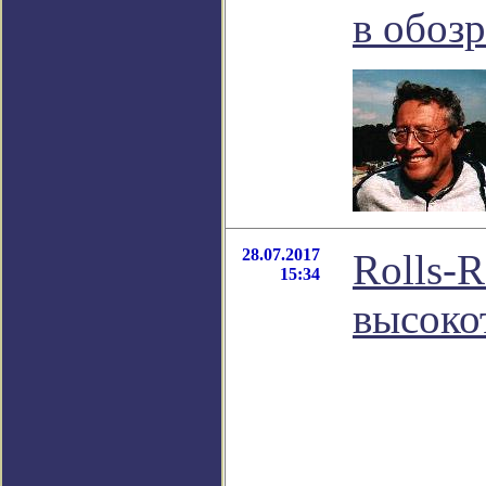
в обоз
28.07.2017
Rolls-
15:34
высоко