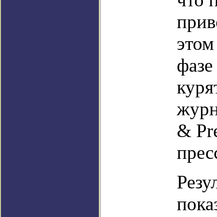
прив
этом
фазе
куря
журн
& Pr
прес
Резу
пока