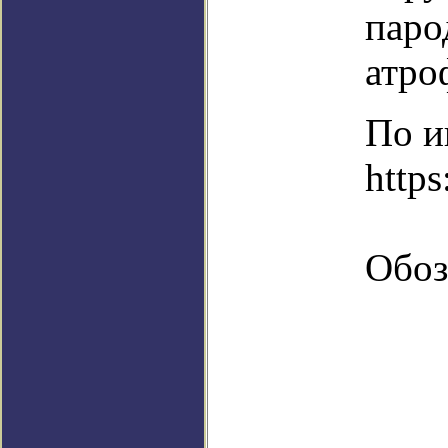
паро
атро
По и
https
Обоз