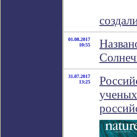
создал
01.08.2017
Назван
10:55
Солнеч
31.07.2017
Россий
13:25
ученых
россий