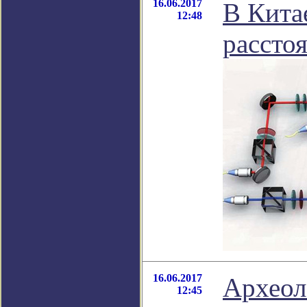
16.06.2017
В Кита
12:48
рассто
16.06.2017
Археол
12:45