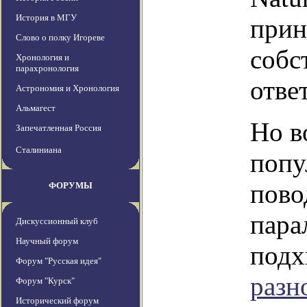
История в МГУ
прин
Слово о полку Игореве
собс
Хронология и
парахронология
отве
Астрономия и Хронология
Альмагест
Но в
Запечатленная Россия
Сталиниана
попу
пово
ФОРУМЫ
пара
Дискуссионный клуб
Научный форум
подх
Форум "Русская идея"
разн
Форум "Курск"
Исторический форум