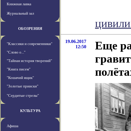
Книжная лавка
Журнальный зал
цивили
ОБОЗРЕНИЯ
19.06.2017
Еще ра
"Классики и современники"
12:50
"Слово о..."
гравит
"Тайная история творений"
полёта
"Книга писем"
"Кошачий ящик"
"Золотые прииски"
"Сердитые стрелы"
КУЛЬТУРА
Афиша