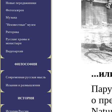
Новые передвжиники
Фотогалерея
Музыка
"Неизвестные" музеи
Риторика
Русские храмы и
монастыри
Видеоархив
ФИЛОСОФИЯ
...и
Современная русская мысль
Искания и размышления
Пару
о пр
ИСТОРИЯ
Natu
История России