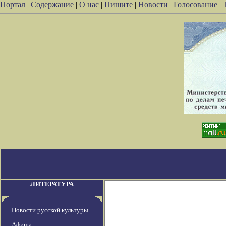
Портал
|
Содержание
|
О нас
|
Пишите
|
Новости
|
Голосование
|
ЛИТЕРАТУРА
Новости русской культуры
Афиша