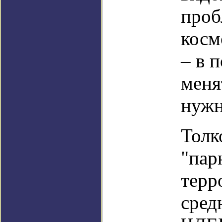
проб
косм
– в 
меня
нужн
Толк
"пар
терр
сред