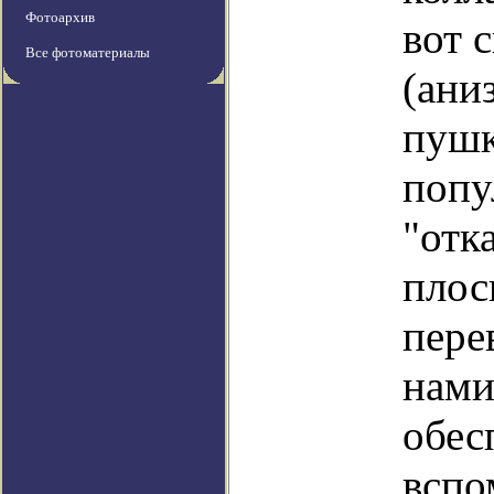
Фотоархив
вот 
Все фотоматериалы
(ани
пушк
попу
"отк
плос
пере
нами
обес
вспо