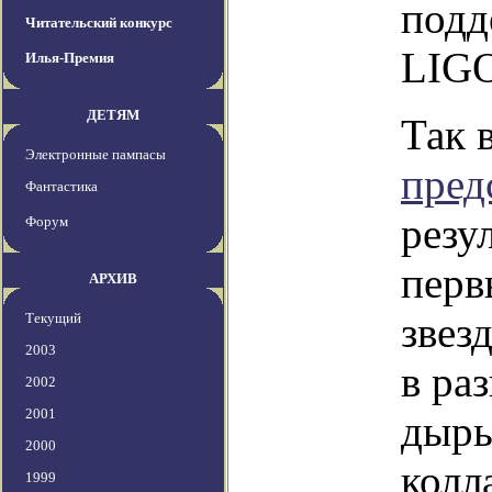
подд
Читательский конкурс
LIG
Илья-Премия
ДЕТЯМ
Так 
Электронные пампасы
пред
Фантастика
резу
Форум
перв
АРХИВ
звез
Текущий
2003
в ра
2002
2001
дыры
2000
колл
1999