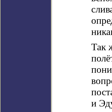
слив
опре
ника
Так 
полё
пони
вопр
пост
и Эд