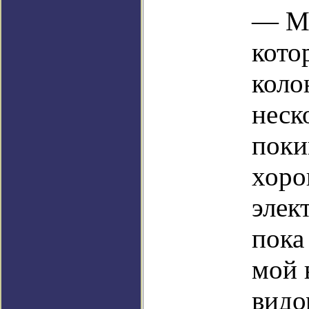
— Мн
кото
коло
неск
поки
хоро
элек
пока
мой 
видо