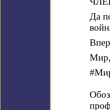
ЧЛЕ
Да п
войн
Впер
Мир,
#Ми
Обоз
проф