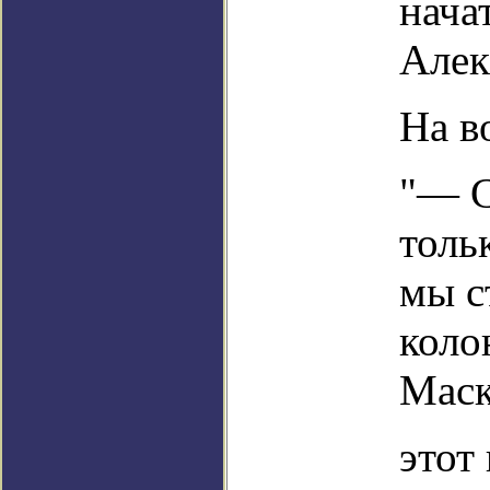
нача
Алек
На в
"— С
толь
мы с
коло
Маск
этот