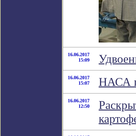
16.06.2017
Удвоен
15:09
16.06.2017
НАСА п
15:07
16.06.2017
Раскры
12:50
картоф