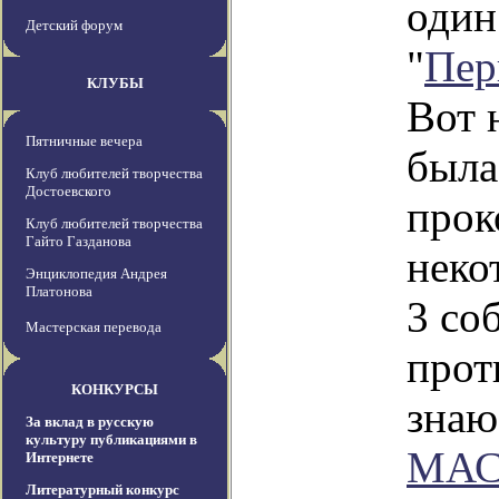
один
Детский форум
"
Пер
КЛУБЫ
Вот 
Пятничные вечера
была
Клуб любителей творчества
Достоевского
прок
Клуб любителей творчества
Гайто Газданова
неко
Энциклопедия Андрея
Платонова
3 со
Мастерская перевода
прот
КОНКУРСЫ
знаю
За вклад в русскую
культуру публикациями в
МАС
Интернете
Литературный конкурс