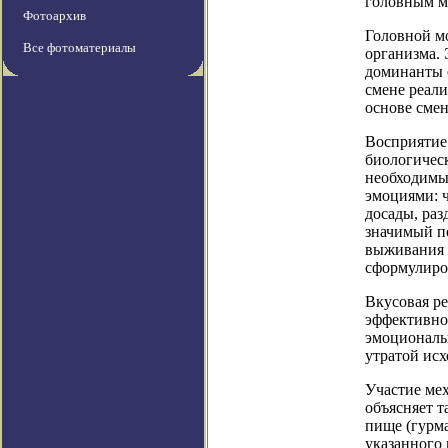
головным мо
Фотоархив
Головной м
Все фотоматериалы
организма.
доминанты 
смене реали
основе сме
Восприятие
биологическ
необходимы
эмоциями: 
досады, раз
значимый по
выживания 
сформулиро
Вкусовая р
эффективно
эмоциональ
утратой ис
Участие ме
объясняет т
пище (гурма
указанного