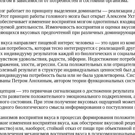
згом в зависимости от потребностей и состояний организма.
озг работает по принципу выделения доминанты — реализации д
 Этот принцип работы головного мозга был открыт Алексеем Ух
обеспечивает изменение восприятия мозгом однотипных входящ
зуемой деятельности. Изменчивость восприятия и оценки вкусо
няющихся вкусовых предпочтений при различных доминирующих
 вкуса направляет пищевой интерес человека — это один из ко
ая потребность, которая тесно интегрируется с реализацией дру
х индивидууму результатов каждой из биологических и социал
чувством удовольствия, радости, эйфории. Недостижение потре
дражения, злости, агрессии. Сила положительных или отрицате
лезный результат в структуре индивидуальных ценностей был до
индивидуума потребность была или не была удовлетворена. Си
ваны Петром Анохиным, автором теории функциональных сист
ецепция — это первичная сигнализация о достижении результата
сти развитием положительного эмоционального подкрепления, 
ного состояния. При этом получение вкусовых ощущений может 
ходного биологического смысла информирования о поступлении
ханизмов восприятия вкуса в процессах формирования положит
акие изменения восприятия вкуса, как обострение вкусовой рец
нство) или, наоборот, стойкий отказ от пищи при объективной п
 вовлечения механизмов восприятия вкуса в психоэмоциональны