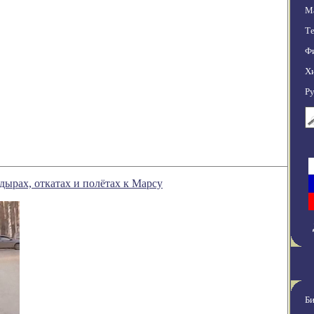
М
Т
Ф
Х
Ру
дырах, откатах и полётах к Марсу
Би