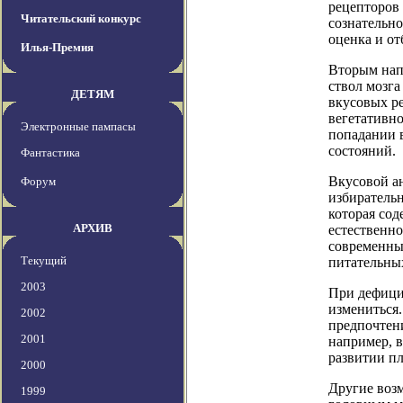
рецепторов
Читательский конкурс
сознательно
оценка и о
Илья-Премия
Вторым напр
ствол мозг
ДЕТЯМ
вкусовых р
вегетативн
Электронные пампасы
попадании 
состояний.
Фантастика
Вкусовой а
Форум
избирательн
которая сод
АРХИВ
естественн
современны
Текущий
питательных
2003
При дефици
измениться.
2002
предпочтен
2001
например, 
развитии пл
2000
Другие воз
1999