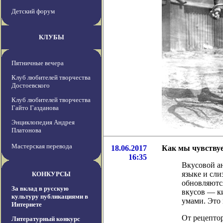
Детский форум
КЛУБЫ
Пятничные вечера
Клуб любителей творчества
Достоевского
Клуб любителей творчества
Гайто Газданова
Энциклопедия Андрея
Платонова
Мастерская перевода
18.06.2017
Как мы чувству
16:35
Вкусовой а
языке и сли
КОНКУРСЫ
обновляются
За вклад в русскую
вкусов — ки
культуру публикациями в
умами. Это 
Интернете
От рецепто
Литературный конкурс