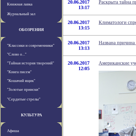
20.06.2017
Раскрыта тайна 
Книжная лавка
13:17
Журнальный зал
20.06.2017
Климатологи спро
13:15
ОБОЗРЕНИЯ
20.06.2017
Названа причина 
"Классики и современники"
13:13
"Слово о..."
20.06.2017
Американские уч
"Тайная история творений"
12:05
"Книга писем"
"Кошачий ящик"
"Золотые прииски"
"Сердитые стрелы"
КУЛЬТУРА
Афиша