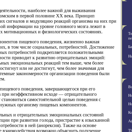
еятельности, наиболее важной для выживания
томским в первой половине XX века. Принцип
их сигналов и модуляцию реакций организма на них при
вой информации на уровне головного мозга лежит в
 мотивационных и физиологических состояниях.
То
пе
мпонентов пищевого поведения, жизненно важная
гих, в том числе социальных, потребностей. Достижение
Ба
ьных потребностей подкрепляется положительными
Н
бности приводит к развитию отрицательных эмоций:
льных эмоциональных реакций тем выше, чем более
стигнут или не достигнут, чем более значимая для
стемные закономерности организации поведения были
ем.
В
 пищевого поведения, завершающегося при его
а при неэффективном исходе — отрицательного
Но
становиться самостоятельной целью поведения с
Но
 нужных организму пищевых компонентов.
Ко
ельных и отрицательных эмоциональных состояний
епции при развитии голода, пристрастие к изысканной
А
отребности в ней (анорексия). Также на основе
е взаимодействия возможно объяснить получение
Th