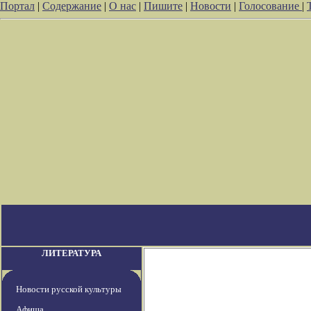
Портал
|
Содержание
|
О нас
|
Пишите
|
Новости
|
Голосование
|
ЛИТЕРАТУРА
Новости русской культуры
Афиша