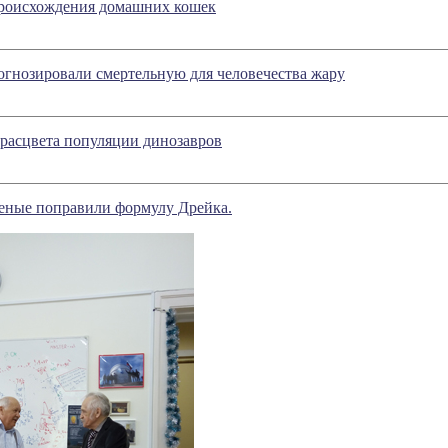
происхождения домашних кошек
гнозировали смертельную для человечества жару
расцвета популяции динозавров
еные поправили формулу Дрейка.