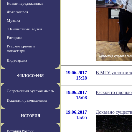
Новые передвжиники
Фотогалерея
Музыка
"Неизвестные" музеи
Риторика
Русские храмы и
монастыри
Видеоархив
19.06.2017
В МГУ уплотнил
ФИЛОСОФИЯ
15:28
Современная русская мысль
19.06.2017
Раскрыто прошло
15:08
Искания и размышления
19.06.2017
Доказано сущест
ИСТОРИЯ
15:05
История России