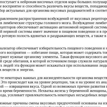
 поступает к нейронам височных отделов коры больших полушар
е восприятие и способность различать вкусы веществ, попадающ
тбор актуальных для организма вкусовых раздражителей в соотв
авлением распространения возбуждений от вкусовых рецепторов
а в лимбические структуры головного мозга. Возбуждение лимби
ецепторов обеспечивает активацию автономной нервной системы
ой нервной системы имеет значение в пищевом поведении и в пр
в ротовую полость ядовитых и раздражающих веществ, а также в
нализатор обеспечивает избирательность пищевого поведения и 
ого восприятия — избегание пищи, которая может содержать ток
ержит нужные организму элементы. Такая функция вкусового ан
ой среде обитания, в которой источником пищи служили натура
х людей эта функция может искажаться при использовании люд
 веществ и энергии.
те некоторых важных для жизнедеятельности организма веществ
 Это происходит как на уровне рецепции, так и на уровне их ан
ий — извращения вкуса. Одной из возможных причин развития и
во время беременности. Нехватка железа у беременной женщины
ода, усиливает привлекательность некоторых несъедобных вещест
можные причины смены вкусовых предпочтений основаны на из