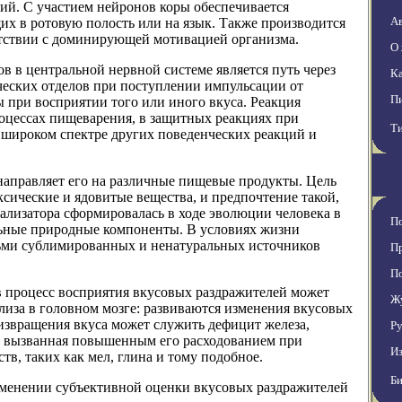
ий. С участием нейронов коры обеспечивается
А
их в ротовую полость или на язык. Также производится
етствии с доминирующей мотивацией организма.
О
 в центральной нервной системе является путь через
Ка
ческих отделов при поступлении импульсации от
Пи
 при восприятии того или иного вкуса. Реакция
оцессах пищеварения, в защитных реакциях при
Т
 широком спектре других поведенческих реакций и
направляет его на различные пищевые продукты. Цель
сические и ядовитые вещества, и предпочтение такой,
ализатора сформировалась в ходе эволюции человека в
П
льные природные компоненты. В условиях жизни
ьми сублимированных и ненатуральных источников
П
П
 процесс восприятия вкусовых раздражителей может
Ж
ализа в головном мозге: развиваются изменения вкусовых
звращения вкуса может служить дефицит железа,
Ру
, вызванная повышенным его расходованием при
И
в, таких как мел, глина и тому подобное.
Б
менении субъективной оценки вкусовых раздражителей