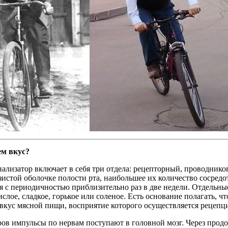
ем вкус?
нализатор включает в себя три отдела: рецепторный, проводник
зистой оболочке полости рта, наибольшее их количество сосредо
 с периодичностью приблизительно раз в две недели. Отдельны
слое, сладкое, горькое или соленое. Есть основание полагать, 
вкус мясной пищи, восприятие которого осуществляется рецепци
ров импульсы по нервам поступают в головной мозг. Через про