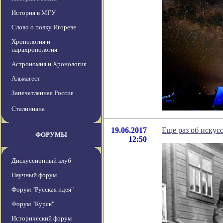
История в МГУ
Слово о полку Игореве
Хронология и
парахронология
Астрономия и Хронология
Альмагест
Запечатленная Россия
Сталиниана
19.06.2017
Еще раз об искус
ФОРУМЫ
12:50
Дискуссионный клуб
Научный форум
Форум "Русская идея"
Форум "Курск"
Исторический форум