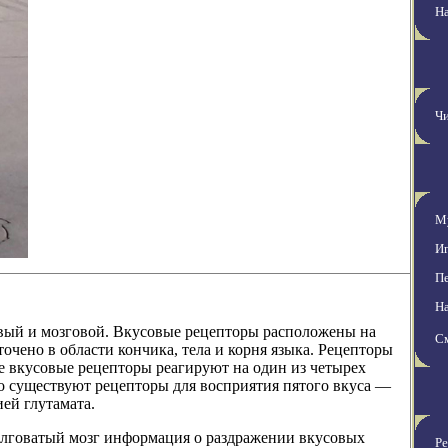
Н
Чи
М
И
Пе
Н
овый и мозговой. Вкусовые рецепторы расположены на
С
точено в области кончика, тела и корня языка. Рецепторы
е вкусовые рецепторы реагируют на один из четырех
что существуют рецепторы для восприятия пятого вкуса —
ей глутамата.
долговатый мозг информация о раздражении вкусовых
Ре