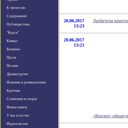
К читателю
Содержание
20.06.2017
Любители крипто
Публицистика
13:23
"Курск"
20.06.2017
Кавказ
13:21
Балканы
Проза
Поэзия
Драматургия
Искания и размышления
Критика
Сомнения и споры
Новые книги
У нас в гостях
«Кеплер» обнаруж
Издательство