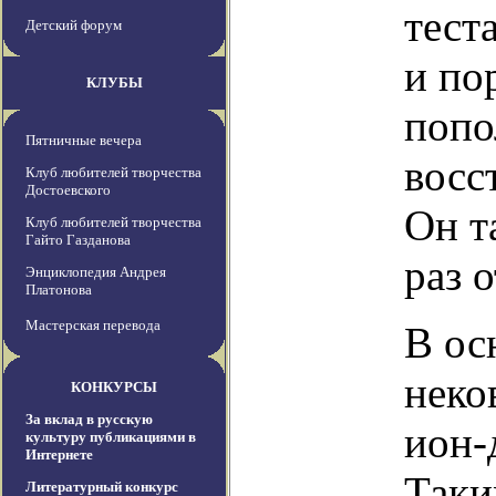
тест
Детский форум
и по
КЛУБЫ
попо
Пятничные вечера
восс
Клуб любителей творчества
Достоевского
Он т
Клуб любителей творчества
Гайто Газданова
раз 
Энциклопедия Андрея
Платонова
Мастерская перевода
В ос
неко
КОНКУРСЫ
За вклад в русскую
ион-
культуру публикациями в
Интернете
Таки
Литературный конкурс