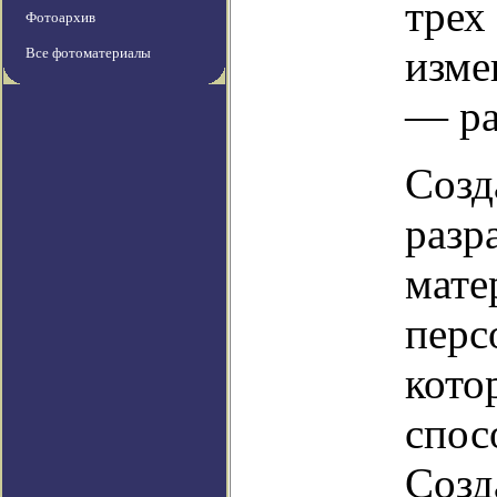
трех
Фотоархив
изме
Все фотоматериалы
— ра
Созд
разр
мате
перс
кото
спос
Созд