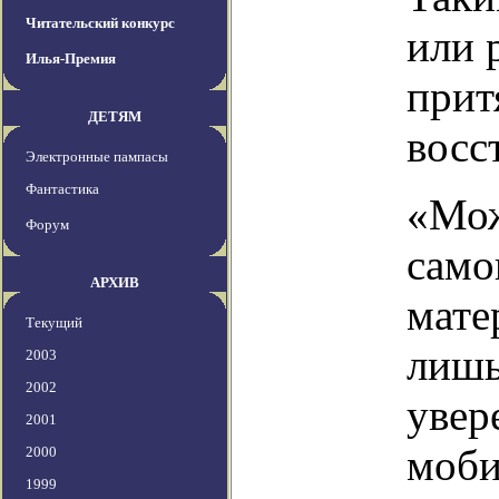
Читательский конкурс
или 
Илья-Премия
прит
ДЕТЯМ
восс
Электронные пампасы
Фантастика
«Мож
Форум
само
АРХИВ
мате
Текущий
лишь
2003
2002
увер
2001
моби
2000
1999