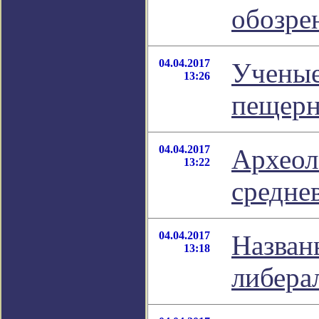
обозре
04.04.2017
Ученые
13:26
пещер
04.04.2017
Археол
13:22
средне
04.04.2017
Назван
13:18
либера