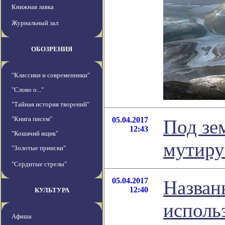
Книжная лавка
Журнальный зал
ОБОЗРЕНИЯ
"Классики и современники"
"Слово о..."
"Тайная история творений"
"Книга писем"
05.04.2017
Под зе
12:43
"Кошачий ящик"
мутиру
"Золотые прииски"
"Сердитые стрелы"
05.04.2017
Назван
12:40
КУЛЬТУРА
исполь
Афиша