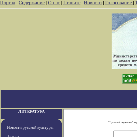
Портал
|
Содержание
|
О нас
|
Пишите
|
Новости
|
Голосование
|
ЛИТЕРАТУРА
"Русский переплет" з
Новости русской культуры
Афиша