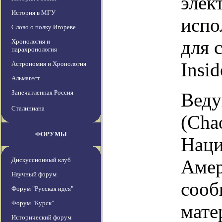
элек
История в МГУ
испо
Слово о полку Игореве
для 
Хронология и
парахронология
Insid
Астрономия и Хронология
Альмагест
Запечатленная Россия
Веду
Сталиниана
(Cha
ФОРУМЫ
Наци
Дискуссионный клуб
Амер
Научный форум
сооб
Форум "Русская идея"
Форум "Курск"
мате
Исторический форум