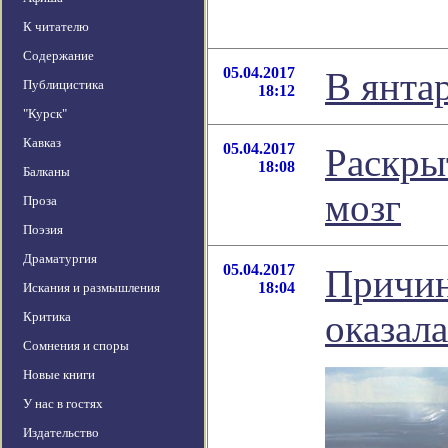
К читателю
Содержание
05.04.2017
В янта
Публицистика
18:12
"Курск"
Кавказ
05.04.2017
Раскры
18:08
Балканы
мозг
Проза
Поэзия
Драматургия
05.04.2017
Причин
18:04
Искания и размышления
оказал
Критика
Сомнения и споры
Новые книги
У нас в гостях
Издательство