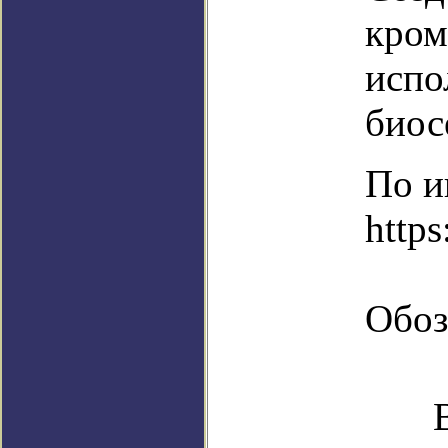
кром
испо
биос
По и
https
Обоз