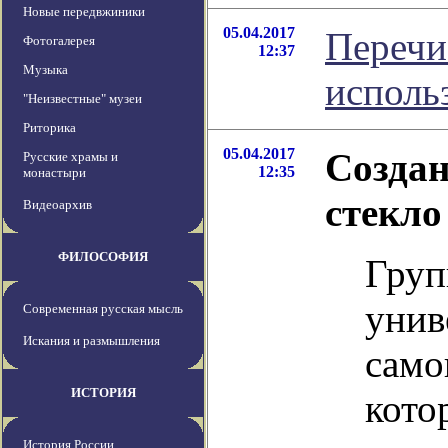
Новые передвжиники
05.04.2017
Перечи
Фотогалерея
12:37
Музыка
исполь
"Неизвестные" музеи
Риторика
05.04.2017
Создан
Русские храмы и
12:35
монастыри
стекло
Видеоархив
ФИЛОСОФИЯ
Груп
унив
Современная русская мысль
Искания и размышления
само
ИСТОРИЯ
кото
История России